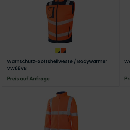
Warnschutz-Softshellweste / Bod
Warnschutz-Softshellweste / B
Warnschutz-Softshellweste / Bodywarmer
Wa
VW68VB
Preis auf Anfrage
Pr