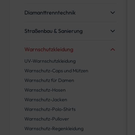
Arbeitshosen
Streugutsilos
Diamanttrenntechnik
Arbeitspullover
Streusalz & Splitt
Fugenschneider
Bekleidung Kids
Streuwagen
Straßenbau & Sanierung
Kernbohren
Damen-Arbeitskleidung
Asphalt- & Betonsanierung
Motortrennschleifer
Funktionsshirts
Warnschutzkleidung
Fahrbahnmarkierung
Tischsägen
Jacken / Westen
UV-Warnschutzkleidung
Straßenentwässerung
Winkelschleifer
Polo-Shirts
Warnschutz-Caps und Mützen
T-Shirts
Warnschutz für Damen
Leibwächter Zubehör
Warnschutz-Hosen
Warnschutz-Jacken
Warnschutz-Polo-Shirts
Warnschutz-Pullover
Warnschutz-Regenkleidung