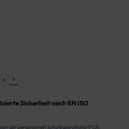
cke VWF13T – Variante
ejacke VWF13T – Variante
5
4
izierte Sicherheit nach EN ISO
ilen der persönlichen Schutzausrüstung (PSA)