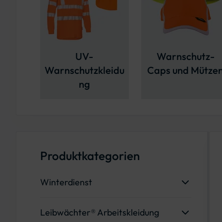
UV-
Warnschutz-
Warnschutzkleidu
Caps und Mütze
ng
Produktkategorien
Winterdienst
Schneeschieber & Schneeschaufeln
Leibwächter® Arbeitskleidung
Streugutbehälter & Streugutboxen