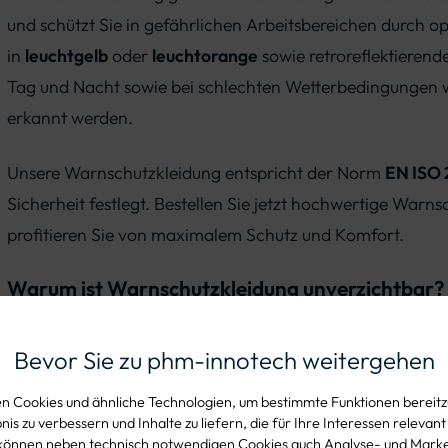
und schützt Sie in gefährlichen Arbeitsbereichen durch op
in
leuchtgelb
oder
leuchtorange
sowie retroreflektierend
Tag und Nacht sowie bei schlechten Wetterbedingungen w
erkannt werden.
Unsere Warnschutzkleidung entspricht der Norm
EN ISO 
Sicherheit festlegt. Bestellen Sie jetzt hochwertige War
profitieren Sie von maximalem Schutz und Komfort.
Warum ist Warnschutzkleidung unverzichtbar?
Warnschutzkleidung schützt Leben, indem sie die Sichtba
Bevor Sie zu phm-innotech weitergehen
Umgebungen wie Baustellen, Straßenverkehr oder industri
fluoreszierendes Material wird der Träger bei Tageslicht s
 Cookies und ähnliche Technologien, um bestimmte Funktionen bereitzu
is zu verbessern und Inhalte zu liefern, die für Ihre Interessen relevant
Licht von Scheinwerfern bei Dunkelheit zurückwerfen. D
können neben technisch notwendigen Cookies auch Analyse- und Mark