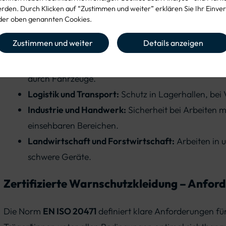
ist es, Unfälle zu verhindern und die Sicherheit zu erhöhen
den. Durch Klicken auf “Zustimmen und weiter” erklären Sie Ihr Einver
er oben genannten Cookies.
Typische Einsatzbereiche für Warnschutzkleidung:
Zustimmen und weiter
Details anzeigen
Straßenbau und Verkehrssicherung:
Arbeiten entl
durch Fahrzeuge.
Logistik und Transport:
Schutz in Lagerhallen, bei 
Industrie und Handwerk:
Sicherheit bei Arbeiten 
einsehbaren Bereichen.
Landwirtschaft und Forstwirtschaft:
Arbeiten in 
schwere Geräte.
Zertifizierte Warnschutzkleidung – Anfor
Die Norm
EN ISO 20471
definiert klare Anforderungen fü