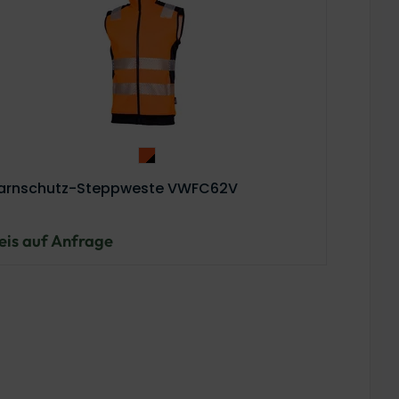
ywarmer VW68VB – Variante
odywarmer VW68VB – Variante
Warnschutz-Steppweste VWFC62V – Va
rnschutz-Steppweste VWFC62V
eis auf Anfrage