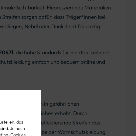
timale Sichtbarkeit. Fluoreszierende Materialien
e Streifen sorgen dafür, dass Träger*innen bei
ie Regen, Nebel oder Dunkelheit frühzeitig
20471
, die hohe Standards für Sichtbarkeit und
nschutzkleidung einfach und bequem online und
rkeit von Personen in gefährlichen
ellen Arbeitsbereichen erhöht. Durch
ichtbar, während reflektierende Streifen das
stellen, das
 sind. Je nach
ie wichtigste Aufgabe der Warnschutzkleidung
eting-Cookies