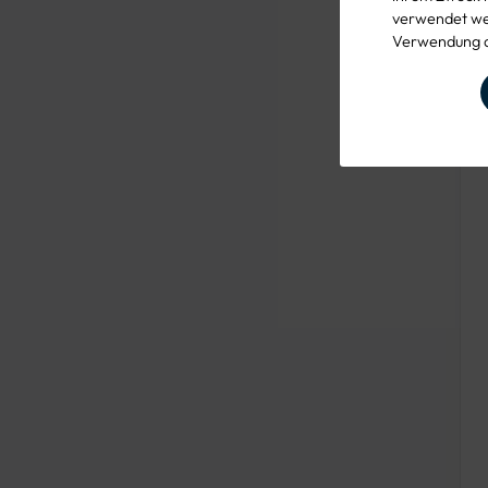
Sanitärwerkzeug
verwendet wer
Schrauben- & Steckschlüssel
Verwendung d
Schraubendreher
Schreinerwerkzeuge
Stiele
Sägen
Tacker
Trockenbauwerkzeug
Wassertechnik
Werkstattausrüstung
Zangen
Handwerkszubehör