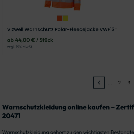
Vizwell Warnschutz Polar-Fleeceja
Vizwell Warnschutz Polar-Fleec
Vizwell Warnschutz Polar-Fleecejacke VWF13T
ab 44,00 € / Stück
zzgl. 19% MwSt.
...
2
3
Warnschutzkleidung online kaufen – Zertif
20471
Warnschutzkleidung gehört zu den wichtigsten Bestandte