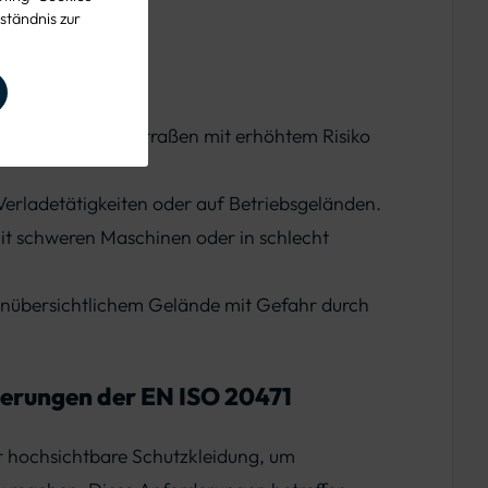
.
ständnis zur
ang öffentlicher Straßen mit erhöhtem Risiko
Verladetätigkeiten oder auf Betriebsgeländen.
mit schweren Maschinen oder in schlecht
unübersichtlichem Gelände mit Gefahr durch
derungen der EN ISO 20471
r hochsichtbare Schutzkleidung, um