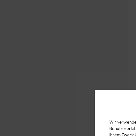
Feilen
Fliesenleger-Werkzeug
Forstwerkzeug
Fiberglas-Werkzeug
Gewindeschneiden
Gartenwerkzeug
Hämmer
Laser- und Messtechnik
Maler-Werkzeug
Maurer-Werkzeug
Meißel
Messer und Klingen
Mischtechnik
Wir verwenden
Nietzangen
Benutzererlebn
ihrem Zweck 