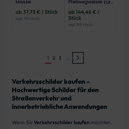
Masse
Pfeilwegweiser zur
Autobahn,
ab 37,73 € / Stück
ab 144,46 € /
linksweisend
Stück
zzgl. 19% MwSt.
zzgl. 19% MwSt.
1
2
3
...
Verkehrsschilder kaufen –
Hochwertige Schilder für den
Straßenverkehr und
innerbetriebliche Anwendungen
Wenn Sie
Verkehrsschilder kaufen
möchten,