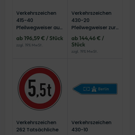
Verkehrszeichen
Verkehrszeichen
415-40
430-20
Pfeilwegweiser auf
Pfeilwegweiser zur
Bundesstraßen,
Autobahn,
ab 196,59 € / Stück
ab 144,46 € /
doppelseitig
rechtsweisend
Stück
zzgl. 19% MwSt.
zzgl. 19% MwSt.
Verkehrszeichen
Verkehrszeichen
262 Tatsächliche
430-10