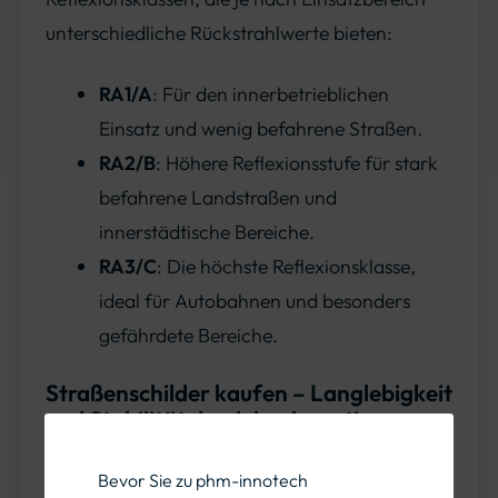
unterschiedliche Rückstrahlwerte bieten:
RA1/A
: Für den innerbetrieblichen
Einsatz und wenig befahrene Straßen.
RA2/B
: Höhere Reflexionsstufe für stark
befahrene Landstraßen und
innerstädtische Bereiche.
RA3/C
: Die höchste Reflexionsklasse,
ideal für Autobahnen und besonders
gefährdete Bereiche.
Straßenschilder kaufen – Langlebigkeit
und Stabilität durch hochwertige
Materialien
Bevor Sie zu phm-innotech