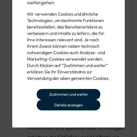
Wenn Sie
Straßenschilder kaufen
, ist die Wahl
weitergehen
des richtigen Materials entscheidend. Unsere
Wir verwenden Cookies und ähnliche
Schilder bestehen aus robustem,
Technologien, um bestimmte Funktionen
bereitzustellen, das Benutzererlebnis zu
wetterbeständigem Aluminium, das auch unter
verbessern und Inhalte zu liefern, die für
extremen Bedingungen lange hält. Aluminium
Ihre Interessen relevant sind. Je nach
ihrem Zweck können neben technisch
ist korrosionsbeständig, leicht und dennoch
notwendigen Cookies auch Analyse- und
stabil. Für spezielle Anwendungen bieten wir
Marketing-Cookies verwendet werden.
Durch Klicken auf “Zustimmen und weiter”
Ihnen zudem Schilder aus verstärktem
erklären Sie Ihr Einverständnis zur
Kunststoff an, die sich besonders für den
Verwendung der oben genannten Cookies.
temporären Einsatz eignen.
Zustimmen und weiter
Vorteile unserer Verkehrsschilder:
Details anzeigen
Witterungsbeständigkeit
: Hochwertige
Materialien und spezielle Beschichtungen