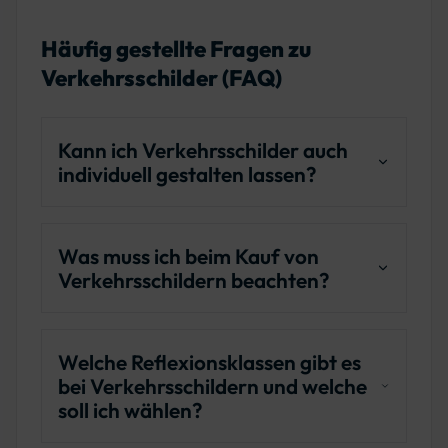
Häufig gestellte Fragen zu
Verkehrsschilder (FAQ)
Kann ich Verkehrsschilder auch
individuell gestalten lassen?
Ja, wir bieten Ihnen die Möglichkeit,
Verkehrsschilder nach Ihren spezifischen
Was muss ich beim Kauf von
Verkehrsschildern beachten?
Vorgaben anzufertigen. Sie können
individuelle Texte, Symbole oder Logos
Achten Sie beim Kauf von
hinzufügen, um Ihren Anforderungen
Verkehrsschildern darauf, dass sie die
Welche Reflexionsklassen gibt es
gerecht zu werden.
bei Verkehrsschildern und welche
geltenden Normen erfüllen (z. B. DIN
soll ich wählen?
67520 für Reflexionsgrade) und dass das
Material witterungsbeständig ist. Je nach