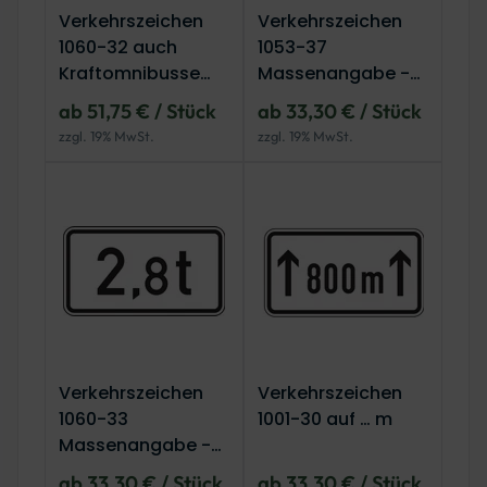
Verkehrszeichen
Verkehrszeichen
1060-32 auch
1053-37
Kraftomnibusse
Massenangabe -
und Pkw mit
12 t
ab 51,75 € / Stück
ab 33,30 € / Stück
Anhängern
zzgl. 19% MwSt.
zzgl. 19% MwSt.
Verkehrszeichen
Verkehrszeichen
1060-33
1001-30 auf … m
Massenangabe -
2,8 t
ab 33,30 € / Stück
ab 33,30 € / Stück