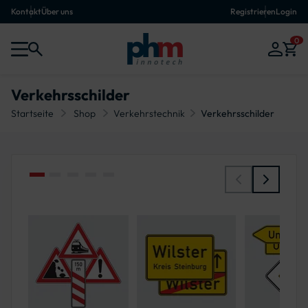
Kontakt
Über uns
Registrieren
Login
0
Verkehrsschilder
Startseite
Shop
Verkehrstechnik
Verkehrsschilder