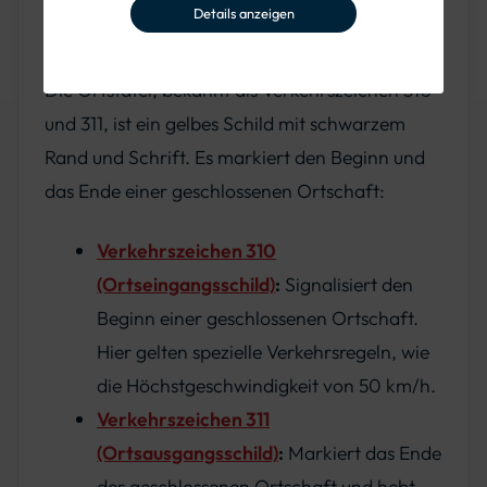
Details anzeigen
Ortstafel (VZ 310 und 311)
Die Ortstafel, bekannt als Verkehrszeichen 310
und 311, ist ein gelbes Schild mit schwarzem
Rand und Schrift. Es markiert den Beginn und
das Ende einer geschlossenen Ortschaft:
Verkehrszeichen 310
(Ortseingangsschild)
:
Signalisiert den
Beginn einer geschlossenen Ortschaft.
Hier gelten spezielle Verkehrsregeln, wie
die Höchstgeschwindigkeit von 50 km/h.
Verkehrszeichen 311
(Ortsausgangsschild)
:
Markiert das Ende
der geschlossenen Ortschaft und hebt