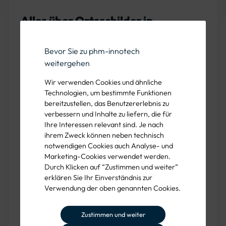
Alles über Ortsschilder in
Deutschland
Bevor Sie zu phm-innotech
Ortsschilder sind wesentliche Bestandteile der
weitergehen
Verkehrsregelung in Deutschland. Sie spielen
Wir verwenden Cookies und ähnliche
Technologien, um bestimmte Funktionen
eine entscheidende Rolle bei der
bereitzustellen, das Benutzererlebnis zu
Kennzeichnung von Ortschaften und der
verbessern und Inhalte zu liefern, die für
Orientierung im Straßenverkehr. Im Folgenden
Ihre Interessen relevant sind. Je nach
ihrem Zweck können neben technisch
erfahren Sie umfassende Informationen zu den
notwendigen Cookies auch Analyse- und
verschiedenen Arten von Ortsschildern, ihrer
Marketing-Cookies verwendet werden.
Durch Klicken auf “Zustimmen und weiter”
Funktion, Aufstellung, Befestigung und
erklären Sie Ihr Einverständnis zur
Beschriftung.
Verwendung der oben genannten Cookies.
Arten von Ortsschildern
Zustimmen und weiter