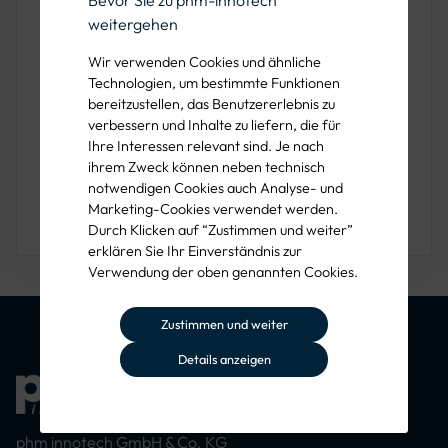
weitergehen
Verkehrszeichen
1060-31 Haltverbot
Wir verwenden Cookies und ähnliche
Technologien, um bestimmte Funktionen
auch auf dem
bereitzustellen, das Benutzererlebnis zu
Seitenstreifen
ab 26,62 € / Stück
verbessern und Inhalte zu liefern, die für
zzgl. 19% MwSt.
Ihre Interessen relevant sind. Je nach
ihrem Zweck können neben technisch
notwendigen Cookies auch Analyse- und
Marketing-Cookies verwendet werden.
Durch Klicken auf “Zustimmen und weiter”
erklären Sie Ihr Einverständnis zur
Verwendung der oben genannten Cookies.
Zustimmen und weiter
Details anzeigen
phm innotech GmbH & Co. KG