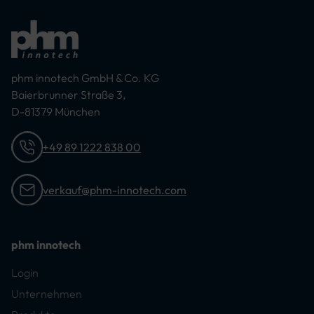
phm innotech GmbH & Co. KG
Baierbrunner Straße 3,
D-81379 München
+49 89 1222 838 00
verkauf@phm-innotech.com
phm innotech
Login
Unternehmen