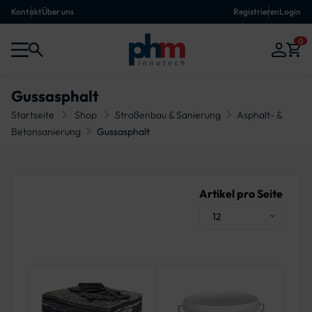
Kontakt
Über uns
Registrieren
Login
0
Gussasphalt
Startseite
Shop
Straßenbau & Sanierung
Asphalt- &
Betonsanierung
Gussasphalt
Artikel pro Seite
12