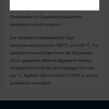
und die Beständigkeit gegenüber
Witterungseinflüssen, Tausalzen und
Chemikalien ist Gussasphalt besonders
langlebig und wartungsarm.
Die Verarbeitungstemperatur liegt
typischerweise zwischen 180 °C und 230 °C. Für
spezielle Anwendungen kann die Temperatur
durch geeignete Additive abgesenkt werden.
Gussasphalt erfüllt die einschlägigen Normen
wie TL Asphalt-StB und DIN EN 13108-6 und ist
problemlos recycelbar.