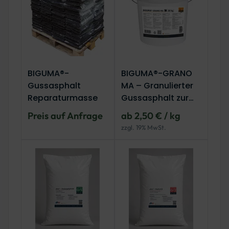
BIGUMA®-
BIGUMA®-GRANO
Gussasphalt
MA – Granulierter
Reparaturmasse
Gussasphalt zur
Fahrbahnsanierun
Preis auf Anfrage
ab 2,50 € / kg
g
zzgl. 19% MwSt.