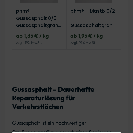
phm® –
phm® – Mastix 0/2
Gussasphalt 0/5 –
–
Gussasphaltgranul
Gussasphaltgranul
at
at
ab 1,85 € / kg
ab 1,95 € / kg
polymervergütet
zzgl. 19% MwSt.
zzgl. 19% MwSt.
Gussasphalt – Dauerhafte
Reparaturlösung für
Verkehrsflächen
Gussasphalt ist ein hochwertiger
Straßenbaustoff zur dauerhaften Sanierung