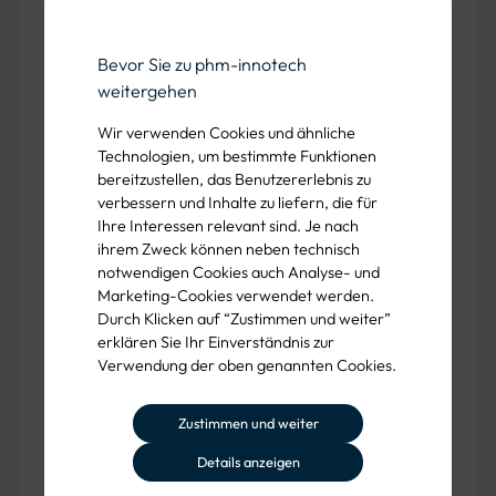
von Schäden an Fahrbahnbelägen. Er wird
thermisch verarbeitet und eignet sich für eine
Bevor Sie zu phm-innotech
weitergehen
Vielzahl von Anwendungsbereichen – von
punktuellen Reparaturen bis zur
Wir verwenden Cookies und ähnliche
Technologien, um bestimmte Funktionen
Flächeninstandsetzung. Durch seine
bereitzustellen, das Benutzererlebnis zu
hervorragende Verformungsstabilität und
verbessern und Inhalte zu liefern, die für
Ihre Interessen relevant sind. Je nach
Dichtigkeit bietet Gussasphalt eine zuverlässige
ihrem Zweck können neben technisch
Lösung für stark belastete Verkehrsflächen.
notwendigen Cookies auch Analyse- und
Marketing-Cookies verwendet werden.
Durch Klicken auf “Zustimmen und weiter”
Der Einbau erfolgt heiß und kann sowohl
erklären Sie Ihr Einverständnis zur
maschinell als auch manuell durchgeführt
Verwendung der oben genannten Cookies.
werden. Dabei ermöglicht die granulierte Form
Zustimmen und weiter
eine exakte Dosierung und flexible Verarbeitung
Details anzeigen
vor Ort. Durch seine hohlraumfreie Struktur