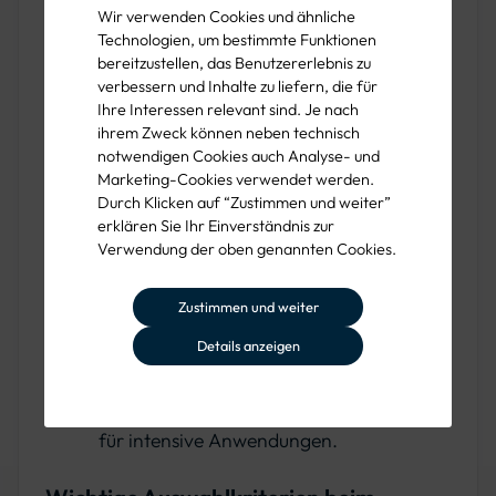
wurden:
Wir verwenden Cookies und ähnliche
Technologien, um bestimmte Funktionen
Handtacker
: Für exakte Arbeiten und die
bereitzustellen, das Benutzererlebnis zu
verbessern und Inhalte zu liefern, die für
flexible Befestigung von leichten
Ihre Interessen relevant sind. Je nach
Materialien. Handtacker sind einfach zu
ihrem Zweck können neben technisch
notwendigen Cookies auch Analyse- und
bedienen und ideal für kleinere Projekte
Marketing-Cookies verwendet werden.
sowie präzise Detailarbeiten.
Durch Klicken auf “Zustimmen und weiter”
erklären Sie Ihr Einverständnis zur
Hammertacker
: Robuste Werkzeuge für
Verwendung der oben genannten Cookies.
großflächige Befestigungen, die
besonders im Bauwesen, z. B. bei
Zustimmen und weiter
Dacharbeiten, beliebt sind.
Details anzeigen
Hammertacker bieten eine schnelle und
kraftvolle Einschlagkraft und eignen sich
für intensive Anwendungen.