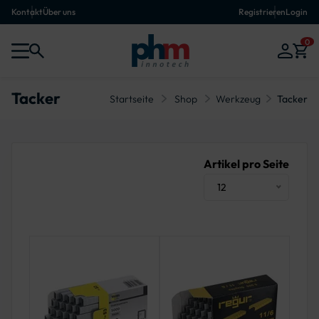
Kontakt
Über uns
Registrieren
Login
0
Tacker
Startseite
Shop
Werkzeug
Tacker
Artikel pro Seite
12