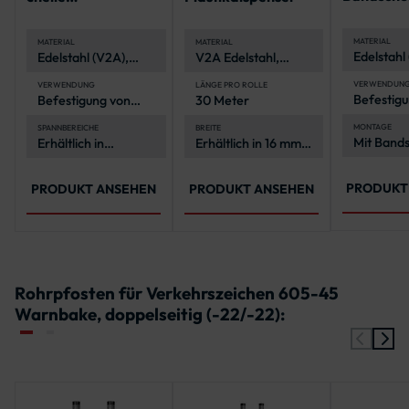
igung
Spannbereiche 40 -
160 mm
MATERIAL
MATERIAL
MATERIAL
Edelstahl
Edelstahl (V2A),
V2A Edelstahl,
korrosion
rostfrei und
korrosionsbeständig
und langl
witterungsbeständig
und langlebig
VERWENDUN
VERWENDUNG
LÄNGE PRO ROLLE
Befestigu
Befestigung von
30 Meter
Verkehrs
Schildern und
Rohrpfos
anderen Elementen
MONTAGE
SPANNBEREICHE
BREITE
Mit Bands
Erhältlich in
Erhältlich in 16 mm
an Rohrpfosten
und
2-in-
verschiedenen
und 19 mm
Spannwe
Spannbereichen
von 40-160 mm Ø
PRODUKT
PRODUKT ANSEHEN
PRODUKT ANSEHEN
Rohrpfosten für Verkehrszeichen 605-45
Warnbake, doppelseitig (-22/-22):