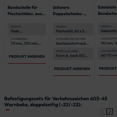
Edelstahl
Bandschelle für
Schwere
Bandschel
Flachschilder, aus
Doppelschiebe-
Lochabst
Stahl
Schelle
180 mm
MATERIAL
MATERIAL
MATERIAL
Edelstahl,
Stahl
Flachstahl, 60 x 5
korrosion
(feuerverzinkt)
mm
und langl
LÄNGENOPTIO
LOCHABSTAND
SCHRAUBEN UND MUTTERN
90 mm, 1
70 mm, 350 mm,
Sechskantschrauben
200 mm
500 mm, 700 mm,
und -muttern aus
900 mm
Edelstahl (A2-70),
LOCHABSTÄN
UNTERLEGSCHEIBEN
60-70 mm
Form A, nach ISO
nach ISO 4017 und
PRODUKT ANSEHEN
mm, 120
7089
4032
PRODUKT
PRODUKT ANSEHEN
Befestigungssets für Verkehrszeichen 605-45
Warnbake, doppelseitig (-22/-22):