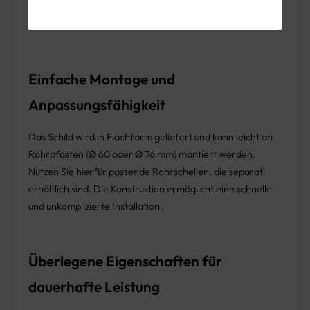
Schulzonen
: Verbessert die Sicherheit in der Nähe
von Schulen und Kindergärten.
Einfache Montage und
Anpassungsfähigkeit
Das Schild wird in Flachform geliefert und kann leicht an
Rohrpfosten (Ø 60 oder Ø 76 mm) montiert werden.
Nutzen Sie hierfür passende Rohrschellen, die separat
erhältlich sind. Die Konstruktion ermöglicht eine schnelle
und unkomplizierte Installation.
Überlegene Eigenschaften für
dauerhafte Leistung