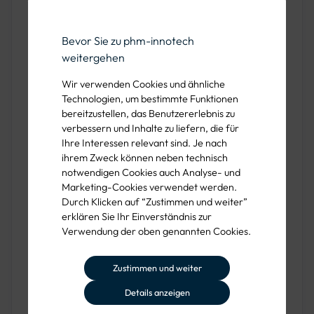
Konstruktion
: Flachform für einfache Montage
Bevor Sie zu phm-innotech
Laminierung
: Standard für zusätzliche Haltbarkeit
weitergehen
Verkehrszeichen-Nr.
: 605-45 gemäß StVO §43
Wir verwenden Cookies und ähnliche
Abs.3
Technologien, um bestimmte Funktionen
bereitzustellen, das Benutzererlebnis zu
verbessern und Inhalte zu liefern, die für
Ihre Interessen relevant sind. Je nach
Vielseitige Einsatzmöglichkeiten
ihrem Zweck können neben technisch
notwendigen Cookies auch Analyse- und
Die doppelseitige Warnbake ist ideal für zahlreiche
Marketing-Cookies verwendet werden.
Anwendungen, darunter:
Durch Klicken auf “Zustimmen und weiter”
erklären Sie Ihr Einverständnis zur
Baustellenabsperrungen
: Sichert Baustellen und
Verwendung der oben genannten Cookies.
weist auf mögliche Gefahren hin.
Zustimmen und weiter
Veranstaltungen
: Leitet Verkehrsteilnehmer um
Eventbereiche herum.
Details anzeigen