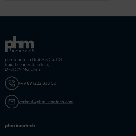
mm, 4500 mm,
4750 mm, 5000
mm
phm innotech GmbH & Co. KG
Baierbrunner Straße 3,
D-81379 München
+49 89 1222 838 00
verkauf@phm-innotech.com
phm innotech