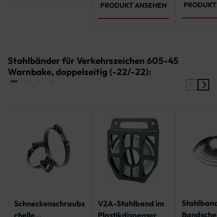
4 x
4017
PRODUKT
PRODUKT ANSEHEN
Sechskan
x Unterle
Stahlbänder für Verkehrszeichen 605-45
Warnbake, doppelseitig (-22/-22):
Stahlband
Schneckenschraubs
V2A-Stahlband im
Bandschel
chelle
Plastikdispenser