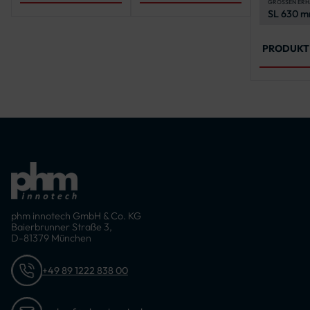
GRÖSSEN ERH
SL 630 m
900 mm, 
mm
PRODUKT
phm innotech GmbH & Co. KG
Baierbrunner Straße 3,
D-81379 München
+49 89 1222 838 00