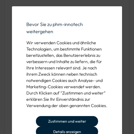
4 x Unterlegscheibe Form A für M6, Polyethylen,
DIN 34815 A
Bevor Sie zu phm-innotech
4 x Unterlegscheibe Form A für M6, A2-70, ISO
weitergehen
7089 (ehem. DIN 125 A)
Wir verwenden Cookies und ähnliche
4 x Sechskantmutter M6, A2-70, ISO 4032 (ehem.
Technologien, um bestimmte Funktionen
bereitzustellen, das Benutzererlebnis zu
DIN 934)
verbessern und Inhalte zu liefern, die für
Ihre Interessen relevant sind. Je nach
ihrem Zweck können neben technisch
Anwendung und Einsatzgebiet
notwendigen Cookies auch Analyse- und
Marketing-Cookies verwendet werden.
Durch Klicken auf “Zustimmen und weiter”
Dieses Befestigungsset ist ideal für die Montage von
erklären Sie Ihr Einverständnis zur
Flachverkehrszeichen an Rohrpfosten mit einem
Verwendung der oben genannten Cookies.
Durchmesser von 60 mm und einem spezifischen
Lochabstand von 70 mm. Es gewährleistet eine sichere
Zustimmen und weiter
und dauerhafte Befestigung, die den Anforderungen des
Straßenbaus und der kommunalen Infrastruktur
Details anzeigen