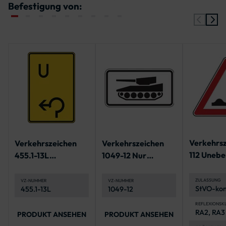
Befestigung von:
Verkehrs
Verkehrszeichen
Verkehrszeichen
112 Uneb
455.1-13L
1049-12 Nur
Fahrbahn
Ankündigung oder
militärische
Fortsetzung der
Kettenfahrzeuge
ZULASSUNG
VZ-NUMMER
VZ-NUMMER
StVO-kon
455.1-13L
1049-12
Umleitung,
inkl. VzKa
Kreisverkehr links
CE
REFLEXIONSK
RA2, RA3
PRODUKT ANSEHEN
PRODUKT ANSEHEN