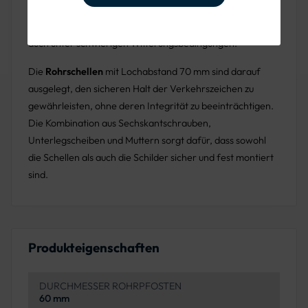
entspricht. Die Komponenten aus Edelstahl (A2-70)
sorgen für Korrosionsbeständigkeit und Langlebigkeit,
auch unter schwierigen Witterungsbedingungen.
Die
Rohrschellen
mit Lochabstand 70 mm sind darauf
ausgelegt, den sicheren Halt der Verkehrszeichen zu
gewährleisten, ohne deren Integrität zu beeinträchtigen.
Die Kombination aus Sechskantschrauben,
Unterlegscheiben und Muttern sorgt dafür, dass sowohl
die Schellen als auch die Schilder sicher und fest montiert
sind.
Produkteigenschaften
DURCHMESSER ROHRPFOSTEN
60 mm