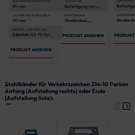
en
Schilder
ANWENDUNG
DURCHMESSER ROHRPFOSTEN
ANWENDUNG
Befestigu
60 mm
Befestigung von
Rundfor
zwei Rundform-
Schildern
Schildern an
EINSATZBEREI
LOCHABSTAND ROHRSCHELLE
EINSATZBEREICH
Straßenb
70 mm
Straßenbau,
Rohrpfosten
kommuna
kommunale
Projekte
Projekte, vielfältige
MATERIAL SCHRAUBEN UND
MUTTERN
Edelstahl A2-70 für
Außenanwendungen
PRODUKT
PRODUKT ANSEHEN
hohe
Korrosionsbeständigkeit
und Langlebigkeit
PRODUKT ANSEHEN
Stahlbänder für Verkehrszeichen 314-10 Parken
Anfang (Aufstellung rechts) oder Ende
(Aufstellung links):