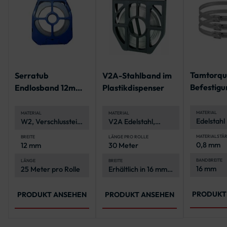
Tamtorq
Serratub
V2A-Stahlband im
Befestigu
Endlosband 12mm,
Plastikdispenser
Spannbere
geschlitzt - 25 m-
340 mm
Rolle
MATERIAL
MATERIAL
MATERIAL
Edelstahl
W2, Verschlussteile
V2A Edelstahl,
korrosion
verzinkt
korrosionsbeständig
und langlebig
MATERIALSTÄ
BREITE
LÄNGE PRO ROLLE
0,8 mm
12 mm
30 Meter
BANDBREITE
LÄNGE
BREITE
16 mm
25 Meter pro Rolle
Erhältlich in 16 mm
und 19 mm
PRODUKT
PRODUKT ANSEHEN
PRODUKT ANSEHEN