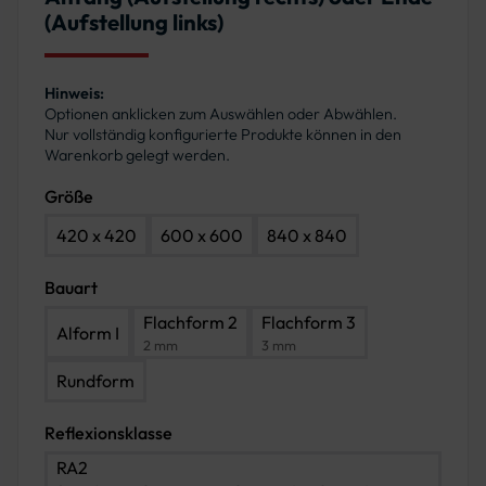
(Aufstellung links)
Hinweis:
Optionen anklicken zum Auswählen oder Abwählen.
Nur vollständig konfigurierte Produkte können in den
Warenkorb gelegt werden.
Größe
420 x 420
600 x 600
840 x 840
Bauart
Flachform 2
Flachform 3
Alform I
2 mm
3 mm
Rundform
Reflexionsklasse
RA2