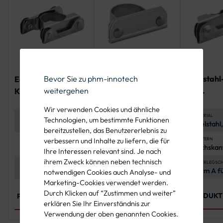
Edelstahl
Bevor Sie zu phm-innotech
Edelstahl-Doppel-
Super-
für
weitergehen
Klemmschelle für
Klemmschelle
Bandbefe
Rundform-
Wir verwenden Cookies und ähnliche
Verkehrszeichen
MATERIAL
MATERIAL
MATERIAL
Technologien, um bestimmte Funktionen
Edelstahl
Edelstahl,
Edelstahl,
bereitzustellen, das Benutzererlebnis zu
korrosionsbeständig
korrosionsbeständig
(A2-70, A4-70)
MUTTERN
VARIANTEN
DURCHMESSEROPTIONEN
verbessern und Inhalte zu liefern, die für
Sechskan
4
Ø 48 mm, Ø 60 mm,
Ihre Interessen relevant sind. Je nach
M8, A4-7
Flachrundschrauben,
Ø 76 mm, Ø 89 mm,
ihrem Zweck können neben technisch
4032
4 Sechskantmuttern,
Ø 108 mm
UNTERLEGSCH
NORMEN
SCHRAUBEN UND MUTTERN
Form A f
DIN 603, ISO 4032,
M8, ISO 4032, DIN
4 Unterlegscheiben
notwendigen Cookies auch Analyse- und
A2-70, I
ISO 7089
603
Marketing-Cookies verwendet werden.
Durch Klicken auf “Zustimmen und weiter”
PRODUKT
PRODUKT ANSEHEN
PRODUKT ANSEHEN
erklären Sie Ihr Einverständnis zur
Verwendung der oben genannten Cookies.