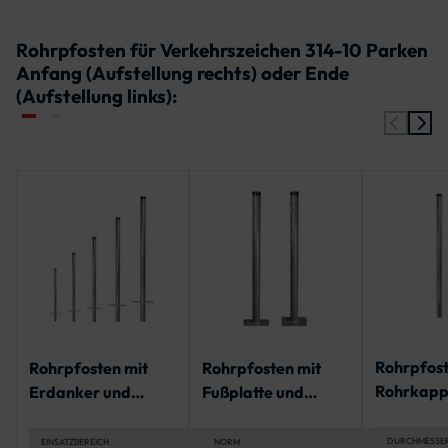
Rohrpfosten für Verkehrszeichen 314-10 Parken
Anfang (Aufstellung rechts) oder Ende
(Aufstellung links):
Rohrpfost
Rohrpfosten mit
Rohrpfosten mit
Rohrkapp
Erdanker und
Fußplatte und
geschlitzt
Rohrkappe | IVZ
Rohrkappe | IVZ
Bodenhül
Norm
Norm
DURCHMESSE
EINSATZBEREICH
NORM