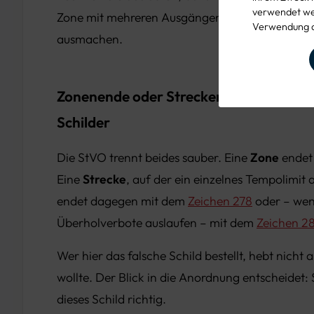
verwendet wer
Zone mit mehreren Ausgängen kann das mehrer
Verwendung d
ausmachen.
Zonenende oder Streckenende? Zwei v
Schilder
Die StVO trennt beides sauber. Eine
Zone
endet 
Eine
Strecke
, auf der ein einzelnes Tempolimit
endet dagegen mit dem
Zeichen 278
oder – wen
Überholverbote auslaufen – mit dem
Zeichen 2
Wer hier das falsche Schild bestellt, hebt nicht
wollte. Der Blick in die Anordnung entscheidet: S
dieses Schild richtig.