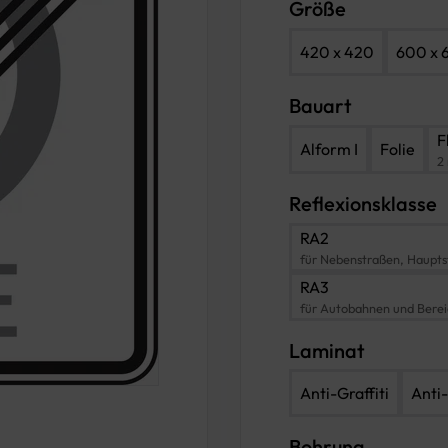
Größe
420 x 420
600 x 
Bauart
F
Alform I
Folie
2
Reflexionsklasse
RA2
für Nebenstraßen, Haupts
RA3
für Autobahnen und Bere
Laminat
Anti-Graffiti
Anti-
Bohrung