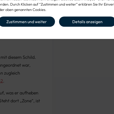
den. Durch Klicken auf “Zustimmen und weiter” erklären Sie Ihr Einver
e Positionen
er oben genannten Cookies.
Zustimmen und weiter
Details anzeigen
erschiedene
mit diesem Schild.
 angeordnet war,
n zugleich
82
.
 auf, was er aufheben
teht dort „Zone“, ist