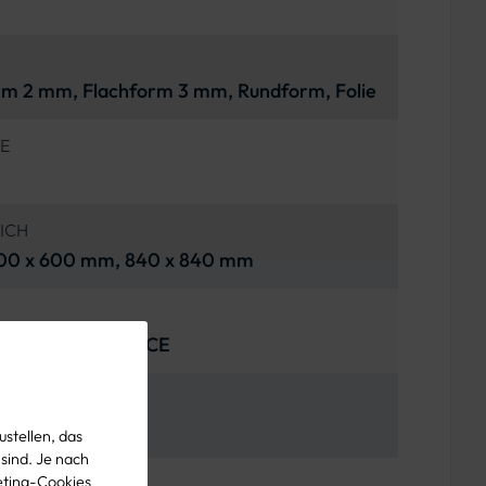
orm 2 mm, Flachform 3 mm, Rundform, Folie
E
ICH
00 x 600 mm, 840 x 840 mm
l. VzKat / RAL / CE
EICH
empo-20-Zone
stellen, das
 sind. Je nach
eting-Cookies