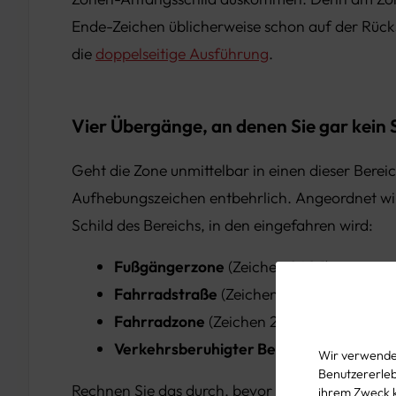
Ende-Zeichen üblicherweise schon auf der Rücks
die
doppelseitige Ausführung
.
Vier Übergänge, an denen Sie gar kein 
Geht die Zone unmittelbar in einen dieser Bereic
Aufhebungszeichen entbehrlich. Angeordnet wir
Schild des Bereichs, in den eingefahren wird:
Fußgängerzone
(Zeichen 242.1)
Fahrradstraße
(Zeichen 244.1)
Fahrradzone
(Zeichen 244.3)
Verkehrsberuhigter Bereich
(Zeichen 325
Wir verwenden
Benutzererlebn
Rechnen Sie das durch, bevor Sie die Stückzahl f
ihrem Zweck 