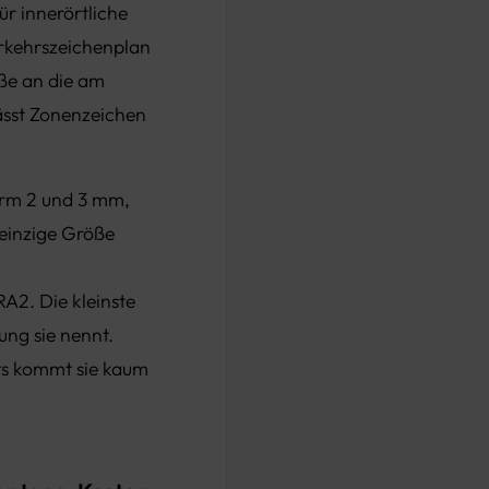
ür innerörtliche
erkehrszeichenplan
öße an die am
ässt Zonenzeichen
orm 2 und 3 mm,
 einzige Größe
A2. Die kleinste
ung sie nennt.
rts kommt sie kaum