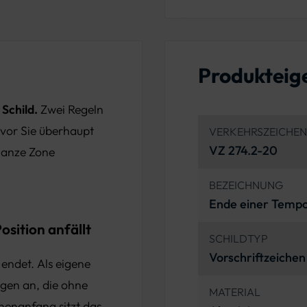
Produkteig
Schild.
Zwei Regeln
vor Sie überhaupt
VERKEHRSZEICHE
VZ 274.2-20
 ganze Zone
BEZEICHNUNG
Ende einer Temp
sition anfällt
SCHILDTYP
Vorschriftzeichen
endet. Als eigene
ngen an, die ohne
MATERIAL
enanfang sitzt das