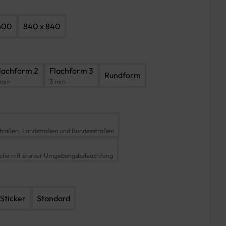
600
840 x 840
lachform 2
Flachform 3
Rundform
 mm
3 mm
traßen, Landstraßen und Bundesstraßen
iche mit starker Umgebungsbeleuchtung
Sticker
Standard