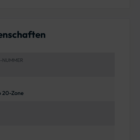
enschaften
N-NUMMER
o 20-Zone