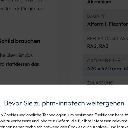
Aluminium
eite – dafür gibt es
BAUART
Alform I, Flachf
REFLEXIONSKLASS
Schild brauchen
RA2, RA3
he über, ist das
GRÖSSEN ERHÄLTL
d stattdessen das
420 x 420 mm, 6
ZULASSUNG
StVO-konform, ink
Bevor Sie zu phm-innotech weitergehen
ANWENDUNGSBER
.1)
Ausgang einer T
 Cookies und ähnliche Technologien, um bestimmte Funktionen bereitzu
is zu verbessern und Inhalte zu liefern, die für Ihre Interessen relevant
estlegen. Bei einer
können neben technisch notwendigen Cookies auch Analyse- und Mark