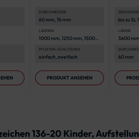
lder
geschlitzt für
Dreiec
DURCHMESSER
ZEICHENG
Bodenhülse
Rechte
60 mm, 76 mm
bis zu S
x 600 m
LÄNGEN
LÄNGE
1000 mm, 1250 mm, 1500
3600 m
mm, 1750 mm, 2000 mm,
PFOSTEN-SCHLITZUNG
DURCHMES
2250 mm, 2500 mm, 2750
einfach, zweifach
60 mm
mm, 3000 mm, 3250 mm,
3500 mm, 3750 mm, 4000
mm, 4250 mm, 4500 mm,
SEHEN
PRODUKT ANSEHEN
PROD
4750 mm, 5000 mm
eichen 136-20 Kinder, Aufstellung