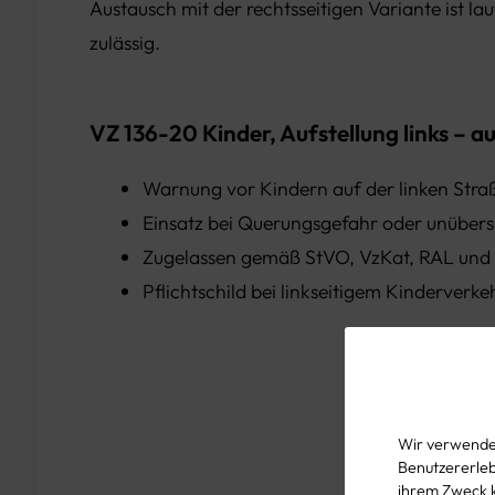
Austausch mit der rechtsseitigen Variante ist la
zulässig.
VZ 136-20 Kinder, Aufstellung links – au
Warnung vor Kindern auf der linken Stra
Einsatz bei Querungsgefahr oder unübers
Zugelassen gemäß StVO, VzKat, RAL und
Pflichtschild bei linkseitigem Kinderverk
Wir verwenden
Benutzererlebn
ihrem Zweck 