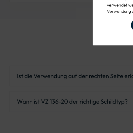
verwendet wer
Verwendung d
Ist die Verwendung auf der rechten Seite er
Nein – VZ 136-20 ist ausschließlich für die linke S
Wann ist VZ 136-20 der richtige Schildtyp?
Wenn Kinder die Fahrbahn von links betreten könn