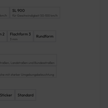
SL 900
 km/h
für Geschwindigkeit 50-100 km/h
m 2
Flachform 3
Rundform
3 mm
traßen, Landstraßen und Bundesstraßen
iche mit starker Umgebungsbeleuchtung
Sticker
Standard