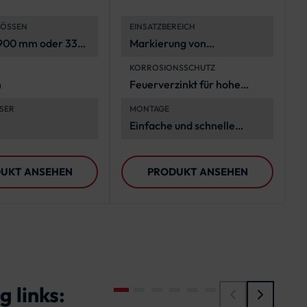
k- und
Rohrkappe | IVZ
RÖSSEN
EINSATZBEREICH
ck-Schilder
Norm
L 900 mm oder 330
Markierung von
m
Fahrbahnen und
KORROSIONSSCHUTZ
Parkplätzen, Sicherung von
m
Feuerverzinkt für hohe
Baustellen und öffentlichen
Korrosionsbeständigkeit
Plätzen, Organisation bei
SER
MONTAGE
(Stahl-Rohrpfosten)
Veranstaltungen
Einfache und schnelle
Montage ohne zusätzliche
Fundamente
UKT ANSEHEN
PRODUKT ANSEHEN
 links: