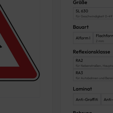
Größe
SL 630
für Geschwindigkeit 0-49
Bauart
Flachfor
Alform I
2 mm
Reflexionsklasse
RA2
für Nebenstraßen, Haupts
RA3
für Autobahnen und Bere
Laminat
Anti-Graffiti
Anti-
Bohrung