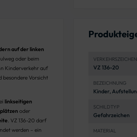
Produkteig
dern auf der linken
hulweg oder beim
VERKEHRSZEICH
VZ 136-20
enn Kinderverkehr auf
nd besondere Vorsicht
BEZEICHNUNG
Kinder, Aufstellun
ei
linkseitigen
SCHILDTYP
lplätzen
oder
Gefahrzeichen
eite
. VZ 136-20 darf
endet werden – ein
MATERIAL