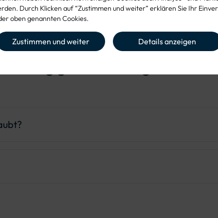
den. Durch Klicken auf “Zustimmen und weiter” erklären Sie Ihr Einver
er oben genannten Cookies.
Zustimmen und weiter
Details anzeigen
Häufig gestellte Fragen (FAQ)
laubt?
traßenseite vorgesehen. Für die rechte Seite ist das spiegel
ten – etwa bei Schulwegen oder Spielbereichen links der S