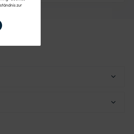
ständnis zur
verkehrte VZ 136-10 vorgeschrieben.
traße, ohne gesicherte Überquerung.