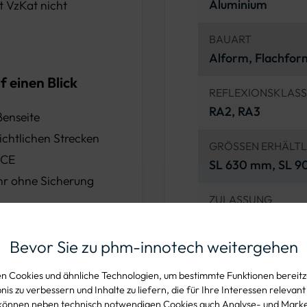
Aluminium
ut VzKat nicht
BAUART
Alform, Flachfo
f einen Blick
REFLEXIONSKLA
RA2, RA3
ßenseite
ichtlichen Strecken
GRÖSSEN ERHÄL
 CE
SL 630 mm, SL 9
ehr ohne Sicherung
ZULASSUNG
StVO-konform, ink
Bevor Sie zu phm-innotech weitergehen
ANWENDUNGSBE
Linke Fahrbahnsei
 Cookies und ähnliche Technologien, um bestimmte Funktionen bereitzu
is zu verbessern und Inhalte zu liefern, die für Ihre Interessen relevant
können neben technisch notwendigen Cookies auch Analyse- und Mark