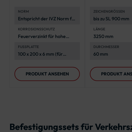
Rohrkappe | IVZ
Dreieck-Schi
NORM
ZEICHENGRÖSSEN
Norm
Entspricht der IVZ Norm für
bis zu SL 900 mm
öffentliche
KORROSIONSSCHUTZ
LÄNGE
Verkehrsbereiche
Feuerverzinkt für hohe
3250 mm
Korrosionsbeständigkeit
FUSSPLATTE
DURCHMESSER
100 x 200 x 6 mm (für
60 mm
Pfosten bis 1750 mm), 210 x
210 x 10 mm (für Pfosten ab
PRODUKT ANSEHEN
PRODUKT AN
2000 mm)
Befestigungssets für Verkehrsz