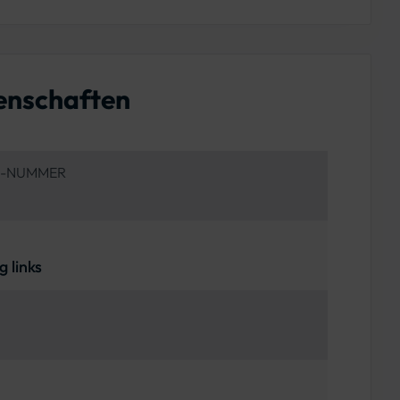
enschaften
EN-NUMMER
g links