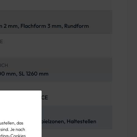
rm 2 mm, Flachform 3 mm, Rundform
SSE
TLICH
00 mm, SL 1260 mm
l. VzKat / RAL / CE
REICH
te bei Schulen, Spielzonen, Haltestellen
stellen, das
 sind. Je nach
eting-Cookies