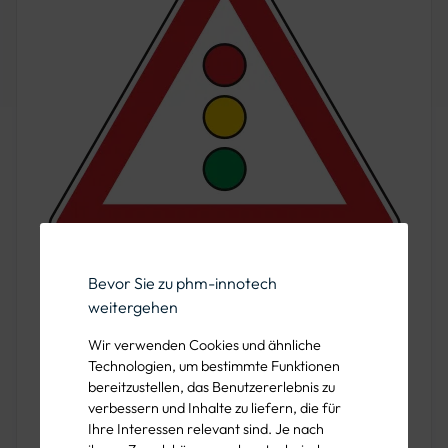
Dank seiner robusten Bauweise ist der Rohrrahmen ideal,
Bevor Sie zu phm-innotech
um auf Lichtzeichenanlagen hinzuweisen und
weitergehen
sicherzustellen, dass diese auch bei schlechten
Wir verwenden Cookies und ähnliche
Witterungsbedingungen gut erkennbar sind.
Technologien, um bestimmte Funktionen
VZ 105-20 – Doppelkurve, zunächst rechts
bereitzustellen, das Benutzererlebnis zu
verbessern und Inhalte zu liefern, die für
Ihre Interessen relevant sind. Je nach