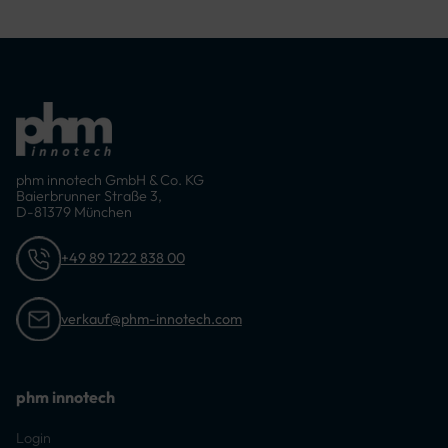
4750 mm, 5000
mm
phm innotech GmbH & Co. KG
Baierbrunner Straße 3,
D-81379 München
+49 89 1222 838 00
verkauf@phm-innotech.com
phm innotech
Login