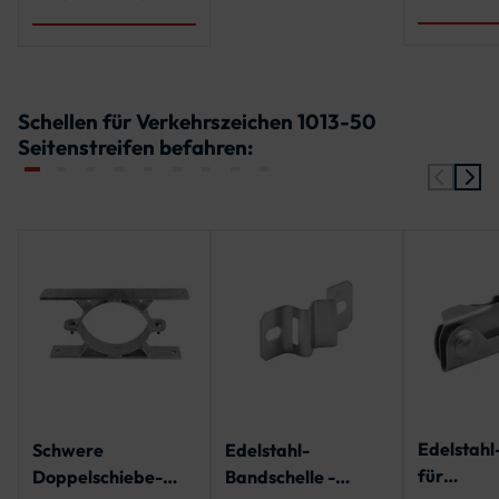
x Edelsta
Unterlegs
x Sechsk
Schellen für Verkehrszeichen 1013-50
Seitenstreifen befahren:
Edelstahl
Schwere
Edelstahl-
für
Doppelschiebe-
Bandschelle -