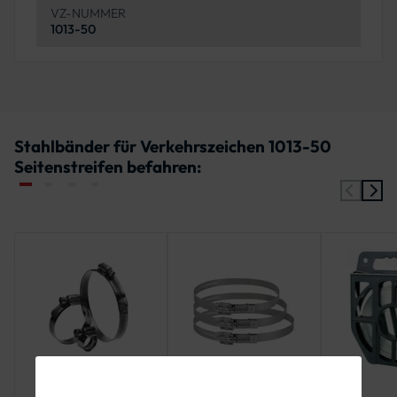
VZ-NUMMER
1013-50
Stahlbänder für Verkehrszeichen 1013-50
Seitenstreifen befahren: