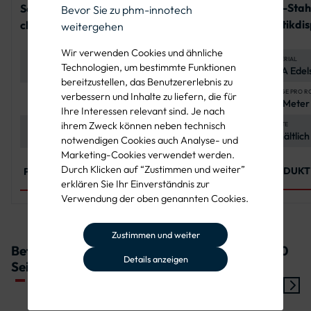
V2A-Stah
Schneckenschraubs
Tamtorque™
Bevor Sie zu phm-innotech
Plastikdi
chelle
Befestigungsschelle
weitergehen
Spannbereiche 40 -
Spannbereiche 39 -
Wir verwenden Cookies und ähnliche
160 mm
340 mm
MATERIAL
MATERIAL
MATERIAL
Technologien, um bestimmte Funktionen
V2A Edels
Edelstahl (V2A),
Edelstahl EN 1.4301,
korrosion
bereitzustellen, das Benutzererlebnis zu
rostfrei und
korrosionsbeständig
und langl
witterungsbeständig
LÄNGE PRO R
VERWENDUNG
MATERIALSTÄRKE
verbessern und Inhalte zu liefern, die für
30 Meter
Befestigung von
0,8 mm
Ihre Interessen relevant sind. Je nach
Schildern und
ihrem Zweck können neben technisch
anderen Elementen
BREITE
SPANNBEREICHE
BANDBREITE
Erhältlich
Erhältlich in
16 mm
an Rohrpfosten
notwendigen Cookies auch Analyse- und
und 19 m
verschiedenen
Marketing-Cookies verwendet werden.
Spannbereichen
Durch Klicken auf “Zustimmen und weiter”
von 40-160 mm Ø
PRODUKT
PRODUKT ANSEHEN
PRODUKT ANSEHEN
erklären Sie Ihr Einverständnis zur
Verwendung der oben genannten Cookies.
Zustimmen und weiter
Befestigungssets für Verkehrszeichen 1013-50
Details anzeigen
Seitenstreifen befahren: