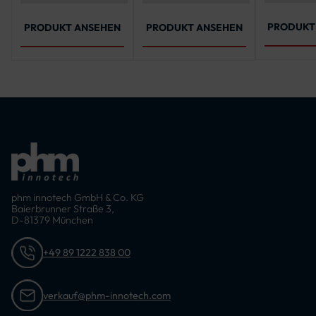
und 19 mm
PRODUKT
PRODUKT ANSEHEN
PRODUKT ANSEHEN
phm innotech GmbH & Co. KG
Baierbrunner Straße 3,
D-81379 München
+49 89 1222 838 00
verkauf@phm-innotech.com