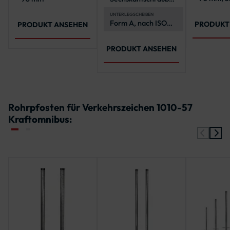
500 mm,
und -muttern aus
900 mm
Edelstahl (A2-70),
UNTERLEGSCHEIBEN
Form A, nach ISO
nach ISO 4017 und
PRODUKT
PRODUKT ANSEHEN
7089
4032
PRODUKT ANSEHEN
Rohrpfosten für Verkehrszeichen 1010-57
Kraftomnibus: