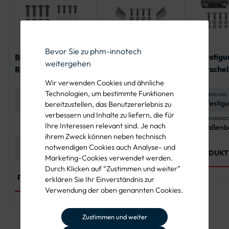
Bevor Sie zu phm-innotech
Befestigu
Befestigungsset
Befestigungsset für
weitergehen
Rohrschel
Rohrschelle für ein
ein Alform-Schild
zwei Run
Flachverkehrszeich
Wir verwenden Cookies und ähnliche
Schilder
en
Technologien, um bestimmte Funktionen
ANWENDUNG
DURCHMESSER ROHRPFOSTEN
MATERIAL
Befestigu
60 mm
Edelstahl (A2-70,
bereitzustellen, das Benutzererlebnis zu
zwei Run
A4-70),
verbessern und Inhalte zu liefern, die für
Schildern
korrosionsbeständig
EINSATZBEREI
LOCHABSTAND ROHRSCHELLE
ANWENDUNG
Ihre Interessen relevant sind. Je nach
Straßenb
70 mm
Befestigung von
Rohrpfos
und langlebig
kommuna
Alform-
ihrem Zweck können neben technisch
Projekte, 
Verkehrszeichen an
MATERIAL SCHRAUBEN UND
LIEFERUMFANG
notwendigen Cookies auch Analyse- und
MUTTERN
Edelstahl A2-70 für
2 x Alform-
Außenan
Rohrpfosten Ø 60
PRODUKT
Marketing-Cookies verwendet werden.
hohe
Klemmschelle, 4 x
mm
Korrosionsbeständigkeit
Flachrundschrauben,
Durch Klicken auf “Zustimmen und weiter”
und Langlebigkeit
4 x
PRODUKT ANSEHEN
PRODUKT ANSEHEN
erklären Sie Ihr Einverständnis zur
Sechskantmuttern, 4
Verwendung der oben genannten Cookies.
x Unterlegscheiben
Zustimmen und weiter