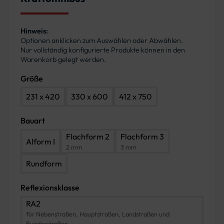
Hinweis:
Optionen anklicken zum Auswählen oder Abwählen.
Nur vollständig konfigurierte Produkte können in den
Warenkorb gelegt werden.
Größe
231 x 420
330 x 600
412 x 750
Bauart
Flachform 2
Flachform 3
Alform I
2 mm
3 mm
Rundform
Reflexionsklasse
RA2
für Nebenstraßen, Hauptstraßen, Landstraßen und
Bundesstraßen