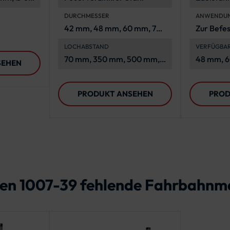
DURCHMESSER
ANWENDU
42 mm, 48 mm, 60 mm, 76
Zur Befe
mm, 108 mm
Rundfor
LOCHABSTAND
VERFÜGBA
Verkehrs
70 mm, 350 mm, 500 mm,
48 mm, 
SEHEN
Rohrpfos
700 mm, 900 mm
PRODUKT ANSEHEN
PROD
hen 1007-39 fehlende Fahrbahnm