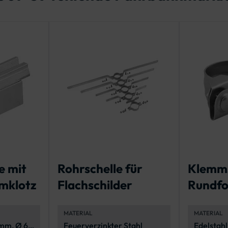
e mit
Rohrschelle für
Klemms
mklotz
Flachschilder
Rundf
Verkeh
MATERIAL
MATERIAL
 mm, Ø 60
Feuerverzinkter Stahl
Edelstahl