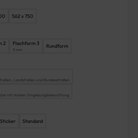
600
562 x 750
m 2
Flachform 3
Rundform
3 mm
traßen, Landstraßen und Bundesstraßen
iche mit starker Umgebungsbeleuchtung
Sticker
Standard