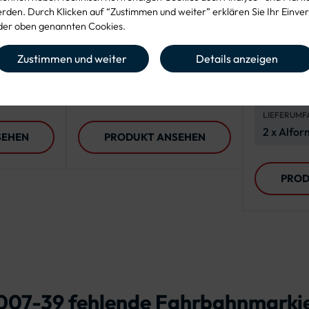
den. Durch Klicken auf “Zustimmen und weiter” erklären Sie Ihr Einver
hild
Rundform-Schilder
er oben genannten Cookies.
ANWENDUNG
MATERIAL
Rundform-
Befestigung von zwei
Edelstahl
Zustimmen und weiter
Details anzeigen
Rundform-Schildern an
korrosio
EINSATZBEREICH
ANWENDU
Rohrpfosten
langlebig
munale
Straßenbau, kommunale
Befestig
Projekte, vielfältige
Verkehrs
LIEFERUMF
Außenanwendungen
Rohrpfos
2 x Alfo
SEHEN
PRODUKT ANSEHEN
4 x Flach
Sechskan
PROD
Unterleg
 1007-39 fehlende Fahrbahnmarki