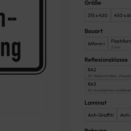
Größe
315 x 420
450 x 
Bauart
Flachfor
Alform I
2 mm
Reflexionsklasse
RA2
für Nebenstraßen, Haupts
RA3
für Autobahnen und Bere
Laminat
Anti-Graffiti
Anti-
Bohrung