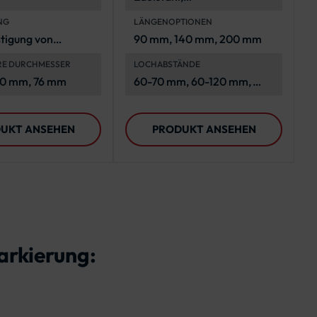
korrosionsbeständig und
NG
LÄNGENOPTIONEN
langlebig
stigung von
90 mm, 140 mm, 200 mm
m-
RE DURCHMESSER
LOCHABSTÄNDE
zeichen an
60 mm, 76 mm
60-70 mm, 60-120 mm,
ten
120-180 mm
UKT ANSEHEN
PRODUKT ANSEHEN
arkierung: