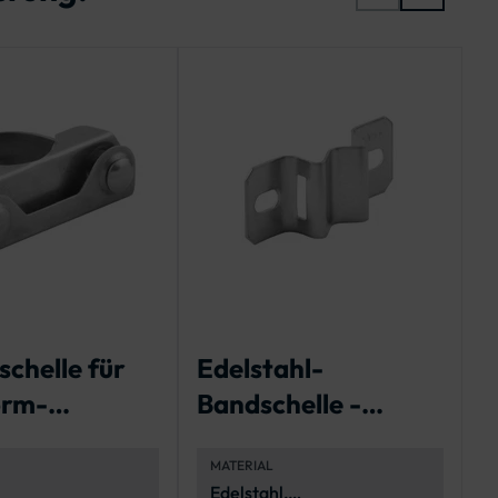
chelle für
Edelstahl-
R
orm-
Bandschelle -
D
rszeichen
Lochabstände 60 -
MATERIAL
180 mm
Edelstahl,