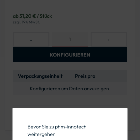
ab 31,20 € / Stück
zzgl. 19% MwSt.
-
+
KONFIGURIEREN
Verpackungseinheit
Preis pro
Konfigurieren um Daten anzuzeigen.
Sie haben Fragen oder wünschen eine Beratung?
Rufen Sie uns unter der 089 1222 838 00 an!
Bevor Sie zu phm-innotech
weitergehen