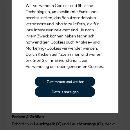
Wir verwenden Cookies und ähnliche
Produktbeschreibung
Technologien, um bestimmte Funktionen
bereitzustellen, das Benutzererlebnis zu
Das Vizwell Langarm-Shirt VWTS21 UV 50+
bietet
verbessern und Inhalte zu liefern, die für
ultimativen Schutz und Komfort unter den
Ihre Interessen relevant sind. Je nach
anspruchsvollsten Arbeitsbedingungen. Ausgestattet mit
ihrem Zweck können neben technisch
notwendigen Cookies auch Analyse- und
UPF 50+ und einer anti-bakteriellen Ausrüstung,
Marketing-Cookies verwendet werden.
kombiniert es fortschrittliches Feuchtigkeitsmanagement
Durch Klicken auf “Zustimmen und weiter”
mit hervorragender Atmungsaktivität.
erklären Sie Ihr Einverständnis zur
Verwendung der oben genannten Cookies.
Konstruktion und Material
Dieses Shirt nutzt die innovative CoolPass-Technologie
Zustimmen und weiter
und eine Birdseye-Struktur für schnelle Trocknung und
Strapazierfähigkeit. Segmentierte Reflektorstreifen an
Details anzeigen
Rumpf, Armen und Schultern bieten Flexibilität und hohe
Sichtbarkeit gemäß
DIN EN ISO 20471:2013, Klasse 3
.
Farben & Größen
Erhältlich in
Leuchtgelb (Y)
und
Leuchtorange (O)
, deckt