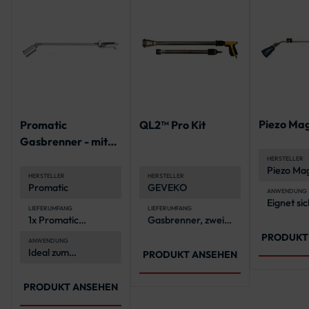
Piezo Ma
Promatic
QL2™ Pro Kit
Gasbrenner - mit
Selbstzündung
HERSTELLER
Piezo Ma
HERSTELLER
HERSTELLER
Promatic
GEVEKO
ANWENDUNG
Eignet sic
LIEFERUMFANG
LIEFERUMFANG
Einsatz mi
1x Promatic
Gasbrenner, zwei
PREMAR
Gasbrenner mit
austauschbare
Thermopl
PRODUKT
Selbstzündung
Köpfe, Regler,
ANWENDUNG
Ideal zum
Schlauch,
PRODUKT ANSEHEN
Aufbringen von
Gasflaschen-
PREMARK®
Anschluss,
Thermoplastik
Griffstück,
PRODUKT ANSEHEN
Transportkoffer