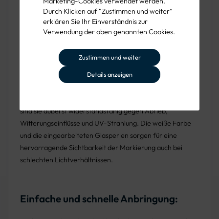
Ladeanschluss ist somit auch aus größerer Entfernung gut
Marketing-Cookies verwendet werden.
Durch Klicken auf “Zustimmen und weiter”
erkennbar.
erklären Sie Ihr Einverständnis zur
Verwendung der oben genannten Cookies.
Langlebigkeit und Sichtbarkeit:
Zustimmen und weiter
Die PREMARK® E-Auto-Symbole bestehen aus
Details anzeigen
hochwertigem Thermoplastik, das durch Hitzeeinwirkung
dauerhaft auf den Asphalt eingebrannt wird. Dadurch
sind sie äußerst widerstandsfähig gegen Abrieb,
Witterungseinflüsse und UV-Strahlung. Die weiße Farbe
und die eingearbeiteten Glasperlen sorgen für eine
hervorragende Sichtbarkeit der Markierung auch bei
schlechten Lichtverhältnissen.
Einfache und schnelle Anbringung: