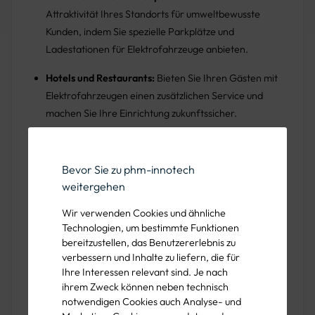
Attraktivität Ihres Standorts für umweltbewusste
Kunden, indem Sie spezielle Parkplätze und
Ladestationen für Elektrofahrzeuge anbieten.
Hotels und Restaurants:
Bieten Sie Ihren Gästen mit
Elektrofahrzeugen einen zusätzlichen Service und
machen Sie Ihre Einrichtung zukunftssicher.
Grüne Markierung für zusätzliche
Bevor Sie zu phm-innotech
weitergehen
Aufmerksamkeit:
Wir verwenden Cookies und ähnliche
Technologien, um bestimmte Funktionen
Der grüne Untergrund (RAL 6024) der PREMARK® E-
bereitzustellen, das Benutzererlebnis zu
Auto-Symbole sorgt für eine noch bessere Sichtbarkeit
verbessern und Inhalte zu liefern, die für
und hebt die ausgewiesenen Bereiche für
Ihre Interessen relevant sind. Je nach
Elektrofahrzeuge deutlich hervor. Die weiße Markierung
ihrem Zweck können neben technisch
(RAL 9016) mit dem Piktogramm eines Autos mit
notwendigen Cookies auch Analyse- und