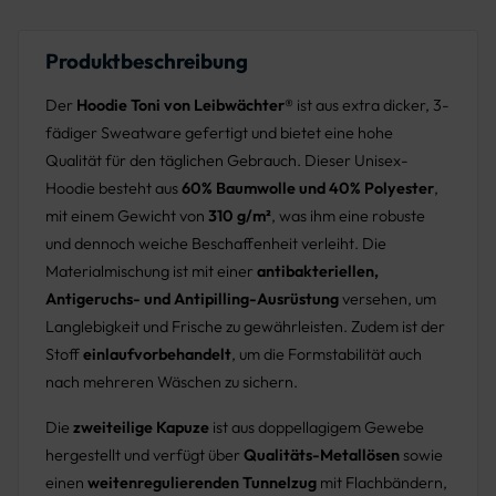
Produktbeschreibung
Der
Hoodie Toni von Leibwächter®
ist aus extra dicker, 3-
fädiger Sweatware gefertigt und bietet eine hohe
Qualität für den täglichen Gebrauch. Dieser Unisex-
Hoodie besteht aus
60% Baumwolle und 40% Polyester
,
mit einem Gewicht von
310 g/m²
, was ihm eine robuste
und dennoch weiche Beschaffenheit verleiht. Die
Materialmischung ist mit einer
antibakteriellen,
Antigeruchs- und Antipilling-Ausrüstung
versehen, um
Langlebigkeit und Frische zu gewährleisten. Zudem ist der
Stoff
einlaufvorbehandelt
, um die Formstabilität auch
nach mehreren Wäschen zu sichern.
Die
zweiteilige Kapuze
ist aus doppellagigem Gewebe
hergestellt und verfügt über
Qualitäts-Metallösen
sowie
einen
weitenregulierenden Tunnelzug
mit Flachbändern,