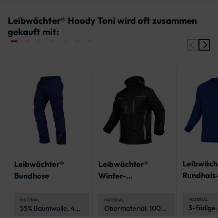
Leibwächter® Hoody Toni wird oft zusammen
gekauft mit:
Leibwäch
Leibwächter®
Leibwächter®
Rundhals
Bundhose
Winter-
Softshelljacke
MATERIAL
MATERIAL
MATERIAL
3-fädige
55% Baumwolle, 42%
Obermaterial: 100%
Sweatwar
Polyester, 3%
Polyester + TPU +