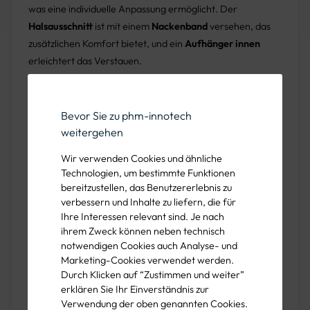
was eine individuelle Anpassung ermöglicht. Der
Halsausschnitt
ist mit einem
Nackenband
versehen, das
zusätzlichen Komfort bietet, und ein
Aufhänger innen
erleichtert das Verstauen.
Die
eingesetzten Ärmel
und
6 cm breite Rippbündchen
am Saum sowie an den Ärmelabschlüssen sorgen für eine
Bevor Sie zu phm-innotech
optimale Passform. Eine
großzügige Kängurutasche
mit
weitergehen
weicher Innenseite bietet praktischen Stauraum für
Wir verwenden Cookies und ähnliche
persönliche Gegenstände.
Technologien, um bestimmte Funktionen
Erhältlich in den Größen
S bis 5XL
und in Farboptionen
bereitzustellen, das Benutzererlebnis zu
verbessern und Inhalte zu liefern, die für
wie kornblau, grün, weiß, schwarz, marine und grau, bietet
Ihre Interessen relevant sind. Je nach
der Hoodie Toni eine breite Auswahl für unterschiedliche
ihrem Zweck können neben technisch
Vorlieben.
notwendigen Cookies auch Analyse- und
Marketing-Cookies verwendet werden.
Dieser Hoodie ist ideal für den Einsatz in beruflichen wie
Durch Klicken auf “Zustimmen und weiter”
auch in Freizeitkontexten, wo eine zuverlässige und
erklären Sie Ihr Einverständnis zur
komfortable Oberbekleidung gefragt ist. Die Kombination
Verwendung der oben genannten Cookies.