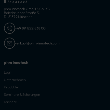
linken Bein
phm innotech GmbH & Co. KG
Baierbrunner Straße 3,
D-81379 München
+49 89 1222 838 00
verkauf@phm-innotech.com
phm innotech
Login
Unternehmen
Produkte
Seminare & Schulungen
Karriere