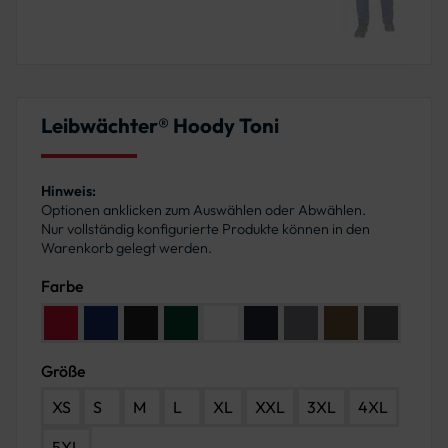
Leibwächter® Hoody Toni
Hinweis:
Optionen anklicken zum Auswählen oder Abwählen.
Nur vollständig konfigurierte Produkte können in den
Warenkorb gelegt werden.
Farbe
Farbe: Rot
Farbe: Kornblau
Farbe: Schwarz
Farbe: Grün
Farbe: Weiß
Farbe: Marine
Farbe: Grau
Farbe: Haselnuss
Farbe: Anth
Größe
XS
S
M
L
XL
XXL
3XL
4XL
5XL