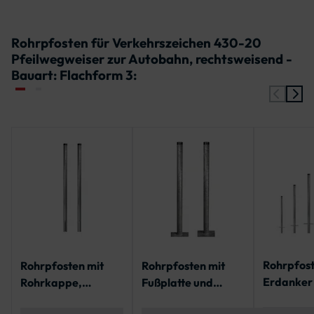
Rohrpfosten für Verkehrszeichen 430-20
Pfeilwegweiser zur Autobahn, rechtsweisend -
Bauart: Flachform 3:
Rohrpfost
Rohrpfosten mit
Rohrpfosten mit
Erdanker
Rohrkappe,
Fußplatte und
Rohrkappe
geschlitzt für
Rohrkappe | IVZ