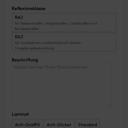
500 x 1750
500 x 2250
550 x 1750
Reflexionsklasse
550 x 2000
550 x 2250
550 x 2500
RA2
für Nebenstraßen, Hauptstraßen, Landstraßen und
600 x 2000
600 x 2250
600 x 2500
Bundesstraßen
RA3
600 x 2750
700 x 2800
700 x 2250
für Autobahnen und Bereiche mit starker
Umgebungsbeleuchtung
700 x 2500
700 x 2750
700 x 3000
Beschriftung
Laminat
Anti-Graffiti
Anti-Sticker
Standard