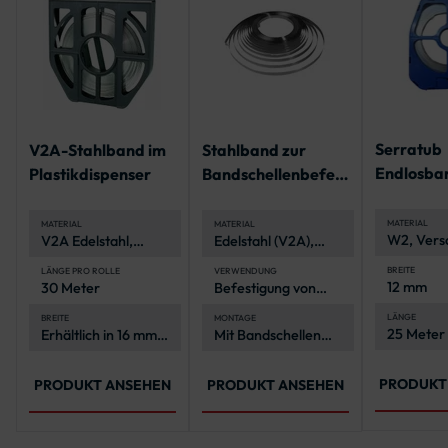
Serratub
V2A-Stahlband im
Stahlband zur
Endlosba
Plastikdispenser
Bandschellenbefest
geschlitzt
igung
Rolle
MATERIAL
MATERIAL
MATERIAL
W2, Versc
V2A Edelstahl,
Edelstahl (V2A),
verzinkt
korrosionsbeständig
korrosionsbeständig
und langlebig
und langlebig
BREITE
LÄNGE PRO ROLLE
VERWENDUNG
12 mm
30 Meter
Befestigung von
Verkehrszeichen an
Rohrpfosten
LÄNGE
BREITE
MONTAGE
25 Meter 
Erhältlich in 16 mm
Mit Bandschellen
und 19 mm
und
2-in-1-
Spannwerkzeug
PRODUKT
PRODUKT ANSEHEN
PRODUKT ANSEHEN