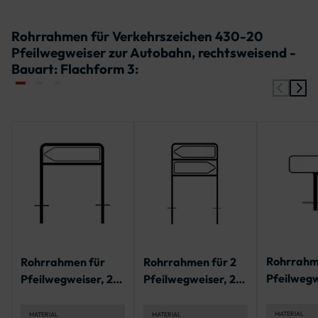
Rohrrahmen für Verkehrszeichen 430-20
Pfeilwegweiser zur Autobahn, rechtsweisend -
Bauart: Flachform 3:
Rohrrahm
Rohrrahmen für
Rohrrahmen für 2
Pfeilwegw
Pfeilwegweiser, 2
Pfeilwegweiser, 2
Standroh
Standrohre
Standrohre
MATERIAL
MATERIAL
MATERIAL