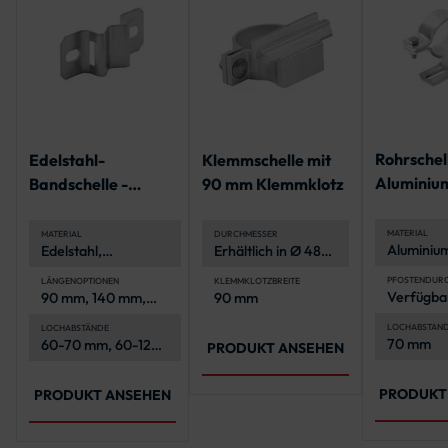
Rohrschel
Edelstahl-
Klemmschelle mit
Aluminium
Bandschelle -
90 mm Klemmklotz
Flach-
Lochabstände 60 -
Verkehrs
180 mm
MATERIAL
MATERIAL
DURCHMESSER
Aluminium
Edelstahl,
Erhältlich in Ø 48
und
korrosionsbeständig
mm, Ø 60 mm und
korrosion
und langlebig
Ø 76 mm
PFOSTENDUR
LÄNGENOPTIONEN
KLEMMKLOTZBREITE
Verfügbar
90 mm, 140 mm,
90 mm
mm und 
200 mm
LOCHABSTAN
LOCHABSTÄNDE
70 mm
60-70 mm, 60-120
PRODUKT ANSEHEN
mm, 120-180 mm
PRODUKT
PRODUKT ANSEHEN