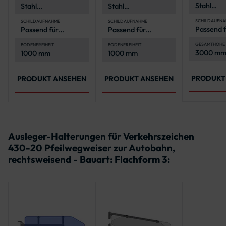
Stahl
Stahl
Stahl
(feuerver
(feuerverzinkt)
(feuerverzinkt)
SCHILDAUFNA
SCHILDAUFNAHME
SCHILDAUFNAHME
Passend f
Passend für
Passend für
Pfeilwegw
Pfeilwegweiser in
Pfeilwegweiser
ausgewäh
ausgewähltem
und rechteckige
GESAMTHÖHE
BODENFREIHEIT
BODENFREIHEIT
3000 m
1000 mm
1000 mm
Maß
Maß
Schilder
PRODUKT
PRODUKT ANSEHEN
PRODUKT ANSEHEN
Ausleger-Halterungen für Verkehrszeichen
430-20 Pfeilwegweiser zur Autobahn,
rechtsweisend - Bauart: Flachform 3: