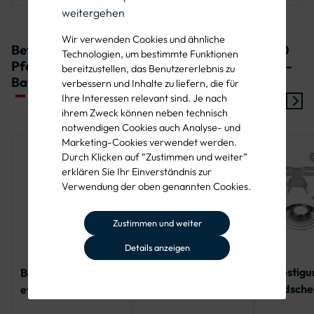
weitergehen
An Kreuzungen oder Einmündungen, wo die
Autobahnzufahrt nach rechts führt.
Wir verwenden Cookies und ähnliche
Befestigungssets für Verkehrszeichen 430-20
Technologien, um bestimmte Funktionen
Pfeilwegweiser zur Autobahn, rechtsweisend -
bereitzustellen, das Benutzererlebnis zu
Bauart: Flachform 3:
verbessern und Inhalte zu liefern, die für
Ihre Interessen relevant sind. Je nach
ihrem Zweck können neben technisch
notwendigen Cookies auch Analyse- und
Marketing-Cookies verwendet werden.
Durch Klicken auf “Zustimmen und weiter”
erklären Sie Ihr Einverständnis zur
Verwendung der oben genannten Cookies.
Zustimmen und weiter
Details anzeigen
Befestigu
Bandbefestigungss
Befestigungsset
Bandschel
et für ein Alform-
Rohrschelle für ein
Flachverk
Schild
Flachverkehrszeich