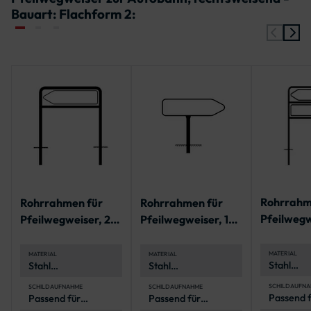
Bauart: Flachform 2:
Rohrrahm
Rohrrahmen für
Rohrrahmen für
Pfeilwegw
Pfeilwegweiser, 2
Pfeilwegweiser, 1
Standroh
Standrohre
Standrohr
MATERIAL
MATERIAL
MATERIAL
Stahl
Stahl
Stahl
(feuerver
(feuerverzinkt)
(feuerverzinkt)
SCHILDAUFNA
SCHILDAUFNAHME
SCHILDAUFNAHME
Passend f
Passend für
Passend für
Pfeilweg
Pfeilwegweiser in
Pfeilwegweiser in