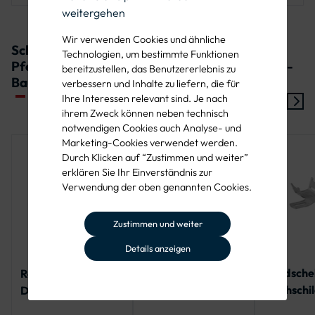
weitergehen
An Kreuzungen oder Einmündungen, wo die
Autobahnzufahrt nach rechts führt.
Wir verwenden Cookies und ähnliche
Schellen für Verkehrszeichen 430-20
Technologien, um bestimmte Funktionen
Pfeilwegweiser zur Autobahn, rechtsweisend -
bereitzustellen, das Benutzererlebnis zu
Bauart: Flachform 2:
verbessern und Inhalte zu liefern, die für
Ihre Interessen relevant sind. Je nach
ihrem Zweck können neben technisch
notwendigen Cookies auch Analyse- und
Marketing-Cookies verwendet werden.
Durch Klicken auf “Zustimmen und weiter”
erklären Sie Ihr Einverständnis zur
Verwendung der oben genannten Cookies.
Zustimmen und weiter
Details anzeigen
Bandschel
Rohrschelle mit
Rohrschelle aus
Flachschil
Doppelsteg
Aluminium für
Stahl
Flach-