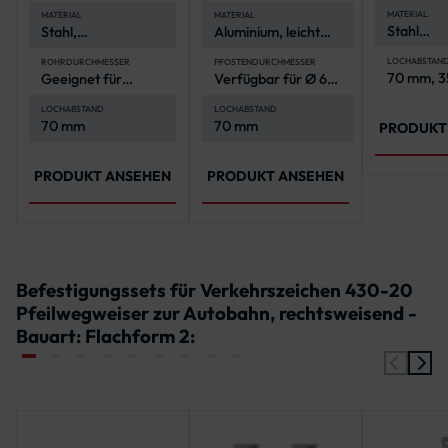
Verkehrszeichen
MATERIAL
MATERIAL
MATERIAL
Stahl
Stahl,
Aluminium, leicht
(feuerver
feuerverzinkt für
und
Korrosionsschutz
korrosionsbeständig
LOCHABSTAN
ROHRDURCHMESSER
PFOSTENDURCHMESSER
70 mm, 3
Geeignet für
Verfügbar für Ø 60
500 mm,
Pfosten mit Ø 60
mm und Ø 76 mm
900 mm
mm
LOCHABSTAND
LOCHABSTAND
70 mm
70 mm
PRODUKT
PRODUKT ANSEHEN
PRODUKT ANSEHEN
Befestigungssets für Verkehrszeichen 430-20
Pfeilwegweiser zur Autobahn, rechtsweisend -
Bauart: Flachform 2: