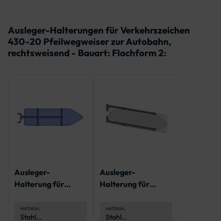
Ausleger-Halterungen für Verkehrszeichen
430-20 Pfeilwegweiser zur Autobahn,
rechtsweisend - Bauart: Flachform 2:
Ausleger-
Ausleger-
Halterung für
Halterung für
Pfeilwegweiser
Pfeilwegweiser
„System Berlin“
MATERIAL
MATERIAL
Stahl
Stahl