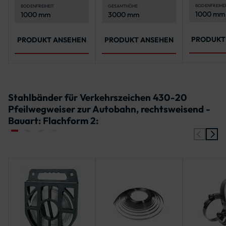
und recht
ausgewähltem
ausgewähltem
BODENFREIHEI
BODENFREIHEIT
GESAMTHÖHE
1000 mm
1000 mm
3000 mm
Schilder
Maß
Maß
PRODUKT
PRODUKT ANSEHEN
PRODUKT ANSEHEN
Stahlbänder für Verkehrszeichen 430-20
Pfeilwegweiser zur Autobahn, rechtsweisend -
Bauart: Flachform 2: