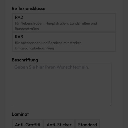
500 x 1750
500 x 2250
550 x 1750
Reflexionsklasse
550 x 2000
550 x 2250
550 x 2500
RA2
für Nebenstraßen, Hauptstraßen, Landstraßen und
600 x 2000
600 x 2250
600 x 2500
Bundesstraßen
RA3
600 x 2750
700 x 2800
700 x 2250
für Autobahnen und Bereiche mit starker
Umgebungsbeleuchtung
700 x 2500
700 x 2750
700 x 3000
Beschriftung
Laminat
Anti-Graffiti
Anti-Sticker
Standard