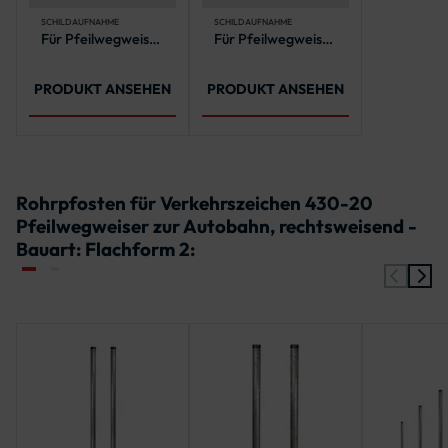
(feuerverzinkt)
(feuerverzinkt)
SCHILDAUFNAHME
SCHILDAUFNAHME
Für Pfeilwegweiser
Für Pfeilwegweiser
bis zu 600 mm
bis zu 2000 mm
Höhe und 2000
Länge
mm Länge
PRODUKT ANSEHEN
PRODUKT ANSEHEN
Rohrpfosten für Verkehrszeichen 430-20
Pfeilwegweiser zur Autobahn, rechtsweisend -
Bauart: Flachform 2: