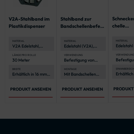
Schnecke
V2A-Stahlband im
Stahlband zur
chelle
Plastikdispenser
Bandschellenbefest
Spannbere
igung
160 mm
MATERIAL
MATERIAL
MATERIAL
Edelstahl
V2A Edelstahl,
Edelstahl (V2A),
rostfrei 
korrosionsbeständig
korrosionsbeständig
witterung
und langlebig
und langlebig
VERWENDUN
LÄNGE PRO ROLLE
VERWENDUNG
Befestigu
30 Meter
Befestigung von
Schildern
Verkehrszeichen an
anderen 
Rohrpfosten
SPANNBEREIC
BREITE
MONTAGE
Erhältlich
Erhältlich in 16 mm
Mit Bandschellen
an Rohrp
verschie
und 19 mm
und
2-in-1-
Spannber
Spannwerkzeug
von 40-1
PRODUKT
PRODUKT ANSEHEN
PRODUKT ANSEHEN