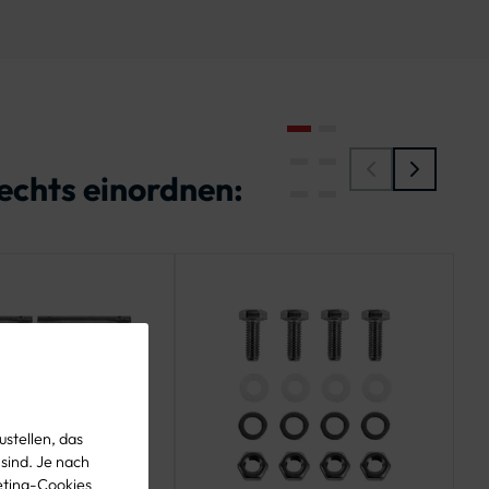
echts einordnen:
stellen, das
 sind. Je nach
eting-Cookies