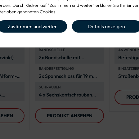
den. Durch Klicken auf “Zustimmen und weiter” erklären Sie Ihr Einver
er oben genannten Cookies.
gungss
Befestigungsset
Befest
Zustimmen und weiter
Details anzeigen
form-
Bandschelle für ein
Rohrsch
Flachverkehrszeich
Rundfo
BANDSCHELLE
ANWENDU
en
rzinkt)
2x Bandschelle mit
Befestig
Lochabstand 70 mm, Stahl
Verkehrs
BANDBEFESTIGUNG
EINSATZBE
(feuerverzinkt)
Rundfor
 Alform-
2x Spannschloss für 19 mm
Straßen
Band (3/4"), 2 x 1 Meter
Straßenm
SCHRAUBEN
Stahlband
x
4 x Sechskantschrauben
PROD
 x
M6x16, A2-70, ISO 4017
1 Meter
SEHEN
PRODUKT ANSEHEN