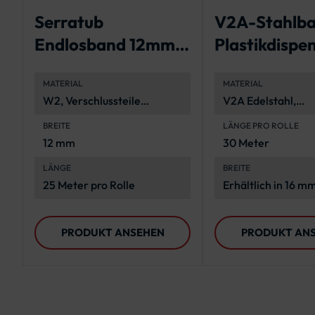
Serratub
V2A-Stahlba
Endlosband 12mm,
Plastikdispe
geschlitzt - 25 m-
MATERIAL
MATERIAL
Rolle
W2, Verschlussteile
V2A Edelstahl,
verzinkt
korrosionsbeständ
BREITE
LÄNGE PRO ROLLE
langlebig
12 mm
30 Meter
LÄNGE
BREITE
25 Meter pro Rolle
Erhältlich in 16 m
mm
PRODUKT ANSEHEN
PRODUKT AN