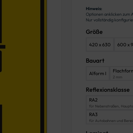
Hinweis:
Optionen anklicken zum
Nur vollständig konfigur
Größe
420 x 630
600 x 
Bauart
Flachfor
Alform I
2 mm
Reflexionsklasse
RA2
für Nebenstraßen, Haupts
RA3
für Autobahnen und Bere