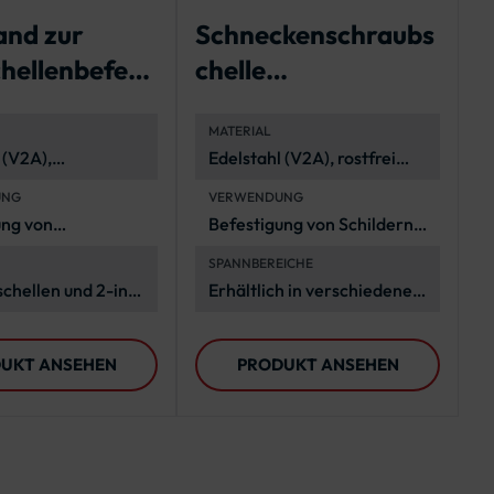
and zur
Schneckenschraubs
hellenbefesti
chelle
Spannbereiche 40 -
MATERIAL
160 mm
 (V2A),
Edelstahl (V2A), rostfrei
nsbeständig und
und witterungsbeständig
UNG
VERWENDUNG
ung von
Befestigung von Schildern
zeichen an
und anderen Elementen an
SPANNBEREICHE
ten
Rohrpfosten
schellen und
2-in-
Erhältlich in verschiedenen
werkzeug
Spannbereichen von 40-
160 mm Ø
UKT ANSEHEN
PRODUKT ANSEHEN