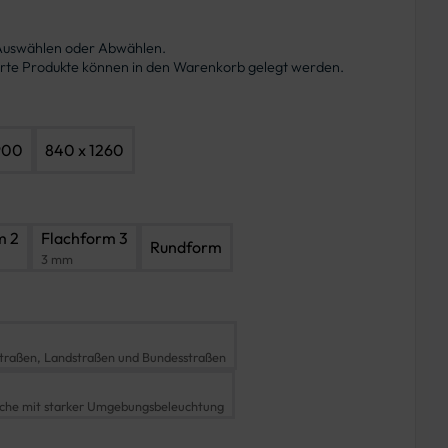
 Auswählen oder Abwählen.
ierte Produkte können in den Warenkorb gelegt werden.
900
840 x 1260
m 2
Flachform 3
Rundform
3 mm
traßen, Landstraßen und Bundesstraßen
iche mit starker Umgebungsbeleuchtung