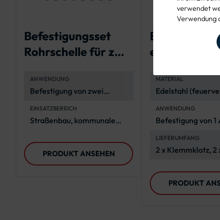
verwendet wer
Verwendung d
Befestigungsset
Bandbefesti
Rohrschelle für zwei
et für ein Al
Rundform-Schilder
Schild
ANWENDUNG
MATERIAL
Befestigung von zwei
Edelstahl (feuerve
Rundform-Schildern an
EINSATZBEREICH
ANWENDUNG
Rohrpfosten
Straßenbau, kommunale
Befestigung von 1
Projekte, vielfältige
Verkehrszeichen
LIEFERUMFANG
Außenanwendungen
2 x Klemmklotz, 2 
PRODUKT ANSEHEN
Edelstahllasche, 2
Spannschloss, 2 x 
PRODUKT AN
Stahlband