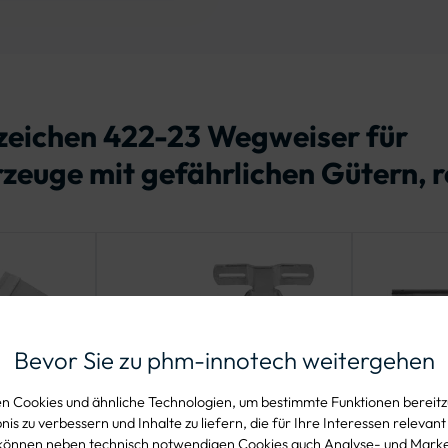
szeichen 422-23 Wegweiser für
zeuge mit gefährlichen Gütern, r
Bevor Sie zu phm-innotech weitergehen
 Cookies und ähnliche Technologien, um bestimmte Funktionen bereitzu
is zu verbessern und Inhalte zu liefern, die für Ihre Interessen relevant
können neben technisch notwendigen Cookies auch Analyse- und Mark