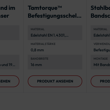
nd im
Tamtorque™
Stahlb
nser
Befestigungsschelle
Bandsc
Spannbereiche 39 -
gung
MATERIAL
MATERIAL
340 mm
Edelstahl EN 1.4301,
Edelstahl
ig und
korrosionsbeständig
korrosio
MATERIALSTÄRKE
VERWEND
langlebig
0,8 mm
Befestig
Verkehrs
BANDBREITE
MONTAGE
Rohrpfos
m und 19
16 mm
Mit Band
1-Spann
SEHEN
PRODUKT ANSEHEN
PROD