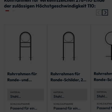
der zulässigen Höchstgeschwindigkeit 110:
Rohrrahm
Rohrrahmen für
Rohrrahmen für
Ronde-Sch
Ronde- und
Ronde-Schilder, 2
Standroh
Rechteck-Schilder,
Standrohre
2 Standrohre
MATERIAL
MATERIAL
MATERIAL
Stahl
Stahl
Stahl
(feuerver
(feuerverzinkt)
(feuerverzinkt)
SCHILDAUFNA
SCHILDAUFNAHME
SCHILDAUFNAHME
Passend f
Passend für ein
Passend für ein
Ronde-Sc