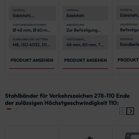
geraden 
Verkehrszeichen
MATERIAL
MATERIAL
MATERIAL
Edelstahl,
Edelstahl,
Edelstahl
korrosionsbeständig
(A2-70, A4-70)
ANWENDUNG
DURCHMESSEROPTIONEN
ANWENDUNG
Befestigu
Ø 48 mm, Ø 60 mm,
Zur Befestigung
Verkehrs
Ø 76 mm, Ø 89 mm,
von Rundform-
an Rohrp
Ø 108 mm
Verkehrszeichen
MONTAGE
SCHRAUBEN UND MUTTERN
VERFÜGBARE
DURCHMESSER
Bandbefe
M8, ISO 4032, DIN
48 mm, 60 mm, 76
an Rohrpfosten
mit Stahl
603
mm
Schlaufe
PRODUKT
PRODUKT ANSEHEN
PRODUKT ANSEHEN
Stahlbänder für Verkehrszeichen 278-110 Ende
der zulässigen Höchstgeschwindigkeit 110: