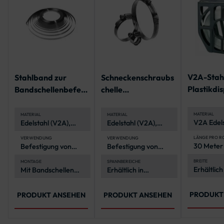
V2A-Stah
Stahlband zur
Schneckenschraubs
Plastikdi
Bandschellenbefest
chelle
igung
Spannbereiche 40 -
160 mm
MATERIAL
MATERIAL
MATERIAL
V2A Edels
Edelstahl (V2A),
Edelstahl (V2A),
korrosion
korrosionsbeständig
rostfrei und
und langl
und langlebig
witterungsbeständig
LÄNGE PRO R
VERWENDUNG
VERWENDUNG
30 Meter
Befestigung von
Befestigung von
Verkehrszeichen an
Schildern und
Rohrpfosten
anderen Elementen
BREITE
MONTAGE
SPANNBEREICHE
Erhältlich
Mit Bandschellen
Erhältlich in
an Rohrpfosten
und 19 m
und
2-in-1-
verschiedenen
Spannwerkzeug
Spannbereichen
von 40-160 mm Ø
PRODUKT
PRODUKT ANSEHEN
PRODUKT ANSEHEN