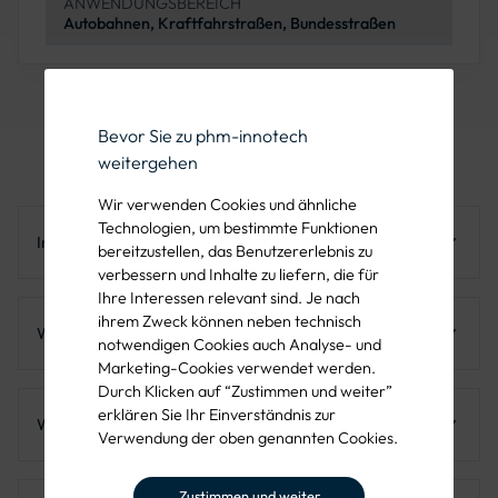
ANWENDUNGSBEREICH
Autobahnen, Kraftfahrstraßen, Bundesstraßen
Bevor Sie zu phm-innotech
weitergehen
Häufig gestellte Fragen (FAQ)
Wir verwenden Cookies und ähnliche
Technologien, um bestimmte Funktionen
In welchen Größen ist das 278-110 erhältlich?
bereitzustellen, das Benutzererlebnis zu
verbessern und Inhalte zu liefern, die für
Ihre Interessen relevant sind. Je nach
In Ø 600 und Ø 750 mm. Da es auf schnellen
ihrem Zweck können neben technisch
Autobahnabschnitten steht, ist Ø 750 mm die Regelgröße
Warum wird Tempo 110 angeordnet?
notwendigen Cookies auch Analyse- und
nach VwV-StVO. Beide Größen sind in RA2 oder RA3
Marketing-Cookies verwendet werden.
lieferbar.
Durch Klicken auf “Zustimmen und weiter”
Häufig dauerhaft aus Lärm- oder Umweltschutzgründen, in
erklären Sie Ihr Einverständnis zur
Ballungsräumen oder an längeren Gefahrenabschnitten –
Was gilt nach dem 278-110?
Verwendung der oben genannten Cookies.
nicht nur vorübergehend an Baustellen. Das 278-110
beendet einen solchen Abschnitt.
Für Pkw besteht auf der Autobahn danach keine generelle
Zustimmen und weiter