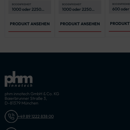
Ronde-Schild und
Ronde-Schild
ein Rechteck-
BODENFREIHEI
BODENFREIHEIT
BODENFREIHEIT
600 oder
1000 oder 2250
1000 oder 2250
Schild im
mm
mm
Querformat
PRODUKT
PRODUKT ANSEHEN
PRODUKT ANSEHEN
phm innotech GmbH & Co. KG
Baierbrunner Straße 3,
D-81379 München
+49 89 1222 838 00