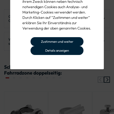
ihrem Zweck können neben technisch
notwendigen Cookies auch Analyse- und
Marketing-Cookies verwendet werden.
Gilt innerhalb der Fahrradzone eine generelle
Durch Klicken auf “Zustimmen und weiter”
Geschwindigkeitsbegrenzung?
erklären Sie Ihr Einverständnis zur
Verwendung der oben genannten Cookies.
Ja, in der gesamten Fahrradzone gilt Tempo 30 für alle
Warum ist eine doppelseitige Ausführung des Schilds
Fahrzeuge. Kraftfahrzeuge sind nur mit entsprechendem
Zustimmen und weiter
sinnvoll?
Zusatzzeichen zugelassen.
Details anzeigen
Mit einer doppelseitigen Variante wird die Fahrradzone aus
beiden Fahrtrichtungen eindeutig gekennzeichnet, was die
Schellen für Verkehrszeichen 244.3-40
Sichtbarkeit und Rechtssicherheit erhöht.
Fahrradzone doppelseitig: