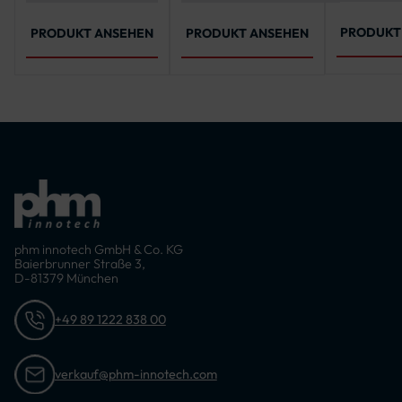
Pfosten b
Montage ohne
2500 mm, 2750
210 x 210
zusätzliche Fundamente
mm, 3000 mm,
Pfosten 
3250 mm, 3500
PRODUKT
PRODUKT ANSEHEN
PRODUKT ANSEHEN
mm, 3750 mm,
4000 mm, 4250
mm, 4500 mm,
4750 mm, 5000
mm
phm innotech GmbH & Co. KG
Baierbrunner Straße 3,
D-81379 München
+49 89 1222 838 00
verkauf@phm-innotech.com