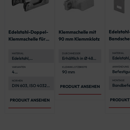
Edelstahl
Edelstahl-Doppel-
Klemmschelle mit
Bandschel
Klemmschelle für
90 mm Klemmklotz
geraden 
Rundform-
Verkehrszeichen
MATERIAL
MATERIAL
DURCHMESSER
Edelstahl,
Edelstahl,
Erhältlich in Ø 48
korrosionsbeständig
mm, Ø 60 mm und
Ø 76 mm
ANWENDUNG
VARIANTEN
KLEMMKLOTZBREITE
Befestigu
4
90 mm
Verkehrs
Flachrundschrauben,
an Rohrp
4 Sechskantmuttern,
MONTAGE
NORMEN
Bandbefe
DIN 603, ISO 4032,
4 Unterlegscheiben
PRODUKT ANSEHEN
mit Stahl
ISO 7089
Schlaufe
PRODUKT
PRODUKT ANSEHEN