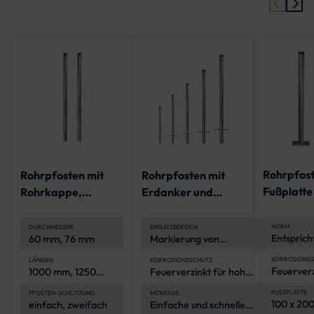
Rohrpfost
Rohrpfosten mit
Rohrpfosten mit
Fußplatte
Rohrkappe,
Erdanker und
Rohrkappe
geschlitzt für
Rohrkappe | IVZ
Norm
Bodenhülse
Norm
NORM
DURCHMESSER
EINSATZBEREICH
Entsprich
60 mm, 76 mm
Markierung von
für öffent
Fahrbahnen und
Verkehrs
Parkplätzen, Sicherung
KORROSIONSS
LÄNGEN
KORROSIONSSCHUTZ
Feuerverz
1000 mm, 1250
Feuerverzinkt für hohe
von Baustellen und
Korrosion
mm, 1500 mm,
Korrosionsbeständigkeit
öffentlichen Plätzen,
1750 mm, 2000
(Stahl-Rohrpfosten)
FUSSPLATTE
PFOSTEN-SCHLITZUNG
Organisation bei
MONTAGE
100 x 200
einfach, zweifach
Einfache und schnelle
mm, 2250 mm,
Veranstaltungen