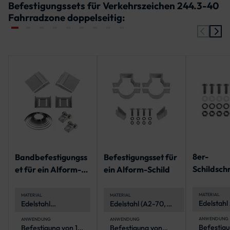
Befestigungssets für Verkehrszeichen 244.3-40
Fahrradzone doppelseitig:
8er-
Bandbefestigungss
Befestigungsset für
Schildsch
et für ein Alform-
ein Alform-Schild
zur Befes
Schild
zwei
MATERIAL
MATERIAL
MATERIAL
Edelstahl
Edelstahl
Edelstahl (A2-70,
Verkehrs
(Schraub
(feuerverzinkt)
A4-70),
Muttern) 
korrosionsbeständig
ANWENDUNG
ANWENDUNG
ANWENDUNG
Befestigu
Befestigung von 1
Befestigung von
Polyethyl
und langlebig