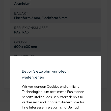
Aluminium
BAUART
Flachform 2 mm, Flachform 3 mm
REFLEXIONSKLASSE
RA2, RA3
GRÖSSE
600 x 600 mm
ZULASSUNG
StVO-konform, inkl. VzKat / RAL / CE
ANWENDUNGSBEREICH
Bevor Sie zu phm-innotech
Öffentlicher Verkehrsraum, Fahrradzonen,
weitergehen
Stadtquartiere, Straßenübergänge
Wir verwenden Cookies und ähnliche
Technologien, um bestimmte Funktionen
bereitzustellen, das Benutzererlebnis zu
verbessern und Inhalte zu liefern, die für
Ihre Interessen relevant sind. Je nach
Häufig gestellte Fragen (FAQ)