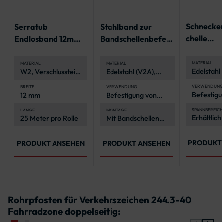
Schnecke
Serratub
Stahlband zur
chelle
Endlosband 12mm,
Bandschellenbefest
Spannbere
geschlitzt - 25 m-
igung
160 mm
Rolle
MATERIAL
MATERIAL
MATERIAL
Edelstahl
W2, Verschlussteile
Edelstahl (V2A),
rostfrei 
verzinkt
korrosionsbeständig
witterung
und langlebig
VERWENDUN
BREITE
VERWENDUNG
Befestigu
12 mm
Befestigung von
Schildern
Verkehrszeichen an
anderen 
Rohrpfosten
SPANNBEREIC
LÄNGE
MONTAGE
Erhältlich
25 Meter pro Rolle
Mit Bandschellen
an Rohrp
verschie
und
2-in-1-
Spannber
Spannwerkzeug
von 40-1
PRODUKT
PRODUKT ANSEHEN
PRODUKT ANSEHEN
Rohrpfosten für Verkehrszeichen 244.3-40
Fahrradzone doppelseitig: