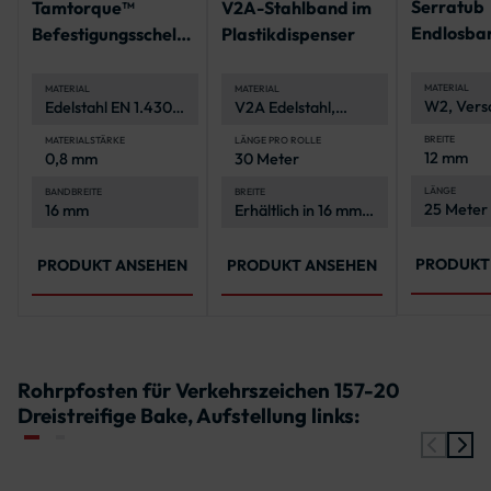
Serratub
Tamtorque™
V2A-Stahlband im
Endlosba
Befestigungsschelle
Plastikdispenser
geschlitzt
Spannbereiche 39 -
Rolle
340 mm
MATERIAL
MATERIAL
MATERIAL
W2, Versc
Edelstahl EN 1.4301,
V2A Edelstahl,
verzinkt
korrosionsbeständig
korrosionsbeständig
und langlebig
BREITE
MATERIALSTÄRKE
LÄNGE PRO ROLLE
12 mm
0,8 mm
30 Meter
LÄNGE
BANDBREITE
BREITE
25 Meter 
16 mm
Erhältlich in 16 mm
und 19 mm
PRODUKT
PRODUKT ANSEHEN
PRODUKT ANSEHEN
Rohrpfosten für Verkehrszeichen 157-20
Dreistreifige Bake, Aufstellung links: