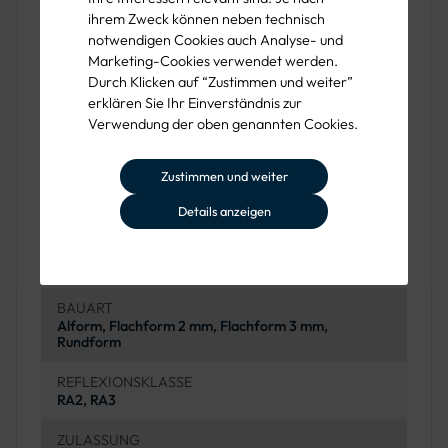
Produkteigenschaften
ihrem Zweck können neben technisch
notwendigen Cookies auch Analyse- und
Marketing-Cookies verwendet werden.
VERKEHRSZEICHEN-NUMMER
Durch Klicken auf “Zustimmen und weiter”
VZ 157-20
erklären Sie Ihr Einverständnis zur
Verwendung der oben genannten Cookies.
BEZEICHNUNG
Dreistreifige Bake, Aufstellung links
Zustimmen und weiter
SCHILDTYP
Gefahrzeichen
Details anzeigen
MATERIAL
Aluminium
BAUART
Alform, Flachform 2 mm, Flachform 3 mm,
Rundform
REFLEXIONSKLASSE
RA2, RA3
ZULASSUNG