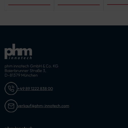
mm, 3750 mm,
4000 mm, 4250
mm, 4500 mm,
4750 mm, 5000
mm
phm innotech GmbH & Co. KG
Baierbrunner Straße 3,
D-81379 München
+49 89 1222 838 00
verkauf@phm-innotech.com