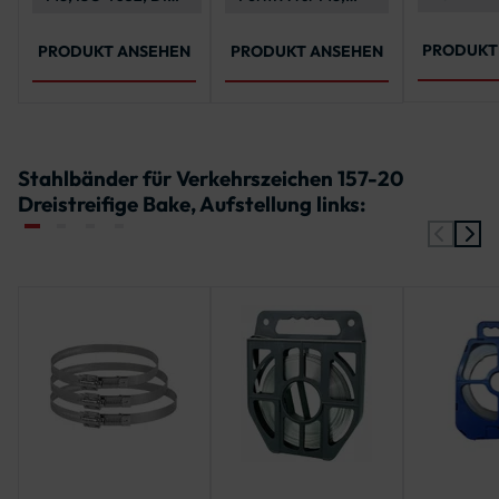
603
A2-70, ISO 7089
PRODUKT
PRODUKT ANSEHEN
PRODUKT ANSEHEN
Stahlbänder für Verkehrszeichen 157-20
Dreistreifige Bake, Aufstellung links: