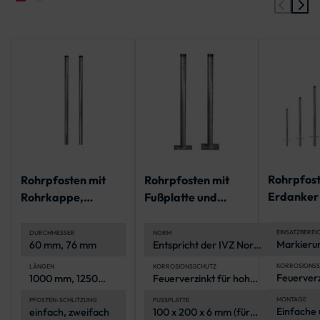
Rohrpfost
Rohrpfosten mit
Rohrpfosten mit
Erdanker
Rohrkappe,
Fußplatte und
Rohrkappe
geschlitzt für
Rohrkappe | IVZ
Norm
Bodenhülse
Norm
EINSATZBEREI
DURCHMESSER
NORM
Markieru
60 mm, 76 mm
Entspricht der IVZ Norm
Fahrbahn
für öffentliche
Parkplätz
Verkehrsbereiche
KORROSIONSS
LÄNGEN
KORROSIONSSCHUTZ
Feuerverz
1000 mm, 1250
Feuerverzinkt für hohe
von Baust
Korrosion
mm, 1500 mm,
Korrosionsbeständigkeit
öffentlic
(Stahl-Ro
1750 mm, 2000
Organisat
MONTAGE
PFOSTEN-SCHLITZUNG
FUSSPLATTE
Einfache 
einfach, zweifach
100 x 200 x 6 mm (für
mm, 2250 mm,
Veransta