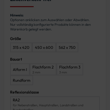
Hinweis:
Optionen anklicken zum Auswählen oder Abwählen.
Nur vollständig konfigurierte Produkte können in den
Warenkorb gelegt werden.
Größe
315 x 420
450 x 600
562 x 750
Bauart
Flachform 2
Flachform 3
Alform I
2 mm
3 mm
Rundform
Reflexionsklasse
RA2
für Nebenstraßen, Hauptstraßen, Landstraßen und
Bundesstraßen