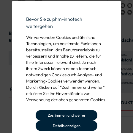
Bevor Sie zu phm-innotech
weitergehen
4er-
Befestigungsset
Befestigungsset
Wir verwenden Cookies und ähnliche
Schildsch
Rohrschelle für ein
Rohrschelle für ein
Technologien, um bestimmte Funktionen
zur Befes
Rundform-Schild
Flachverkehrszeich
bereitzustellen, das Benutzererlebnis zu
eines
en
MATERIAL
ANWENDUNG
DURCHMESSER ROHRPFOSTEN
verbessern und Inhalte zu liefern, die für
Edelstahl
Befestigung von
60 mm
Verkehrs
Ihre Interessen relevant sind. Je nach
(Schraub
Verkehrszeichen in
ihrem Zweck können neben technisch
Muttern) 
Rundform
ANWENDUNG
EINSATZBEREICH
LOCHABSTAND ROHRSCHELLE
Befestigu
Straßenbau,
70 mm
Polyethyl
notwendigen Cookies auch Analyse- und
Flachfor
Kommunen,
(Unterleg
Marketing-Cookies verwendet werden.
Verkehrs
Straßenmeistereien
LIEFERUMFAN
MATERIAL SCHRAUBEN UND
MUTTERN
Durch Klicken auf “Zustimmen und weiter”
4 x
Edelstahl A2-70 für
PRODUKT ANSEHEN
Sechskan
hohe
erklären Sie Ihr Einverständnis zur
4 x Polye
Korrosionsbeständigkeit
Verwendung der oben genannten Cookies.
Unterlegs
und Langlebigkeit
PRODUKT
PRODUKT ANSEHEN
x Edelsta
Unterlegs
Zustimmen und weiter
x Sechsk
Details anzeigen