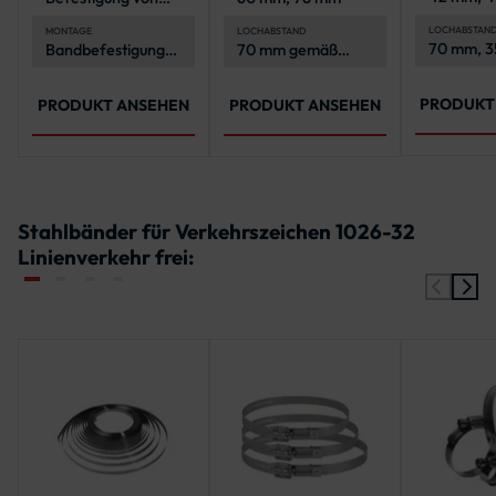
mm, 76 m
Verkehrszeichen
mm
an Rohrpfosten
LOCHABSTAN
MONTAGE
LOCHABSTAND
70 mm, 3
Bandbefestigung
70 mm gemäß
500 mm,
mit Stahlband und
IVZ-Norm
900 mm
Schlaufen
PRODUKT
PRODUKT ANSEHEN
PRODUKT ANSEHEN
Stahlbänder für Verkehrszeichen 1026-32
Linienverkehr frei: