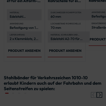
Rohrschell
et für ein Alform-
Rohrschelle für ein
Rundform
Schild
Flachverkehrszeich
en
ANWENDUNG
MATERIAL
DURCHMESSER ROHRPFOSTEN
Befestigu
Edelstahl
60 mm
Verkehrsz
(feuerverzinkt)
Rundfor
EINSATZBEREI
ANWENDUNG
LOCHABSTAND ROHRSCHELLE
Straßenb
Befestigung von 1
70 mm
Kommune
Alform-
Straßenm
Verkehrszeichen
LIEFERUMFANG
MATERIAL SCHRAUBEN UND
MUTTERN
2 x Klemmklotz, 2 x
Edelstahl A2-70 für
PRODUKT
Edelstahllasche, 2 x
hohe
Spannschloss, 2 x 1
Korrosionsbeständigkeit
Meter Stahlband
und Langlebigkeit
PRODUKT ANSEHEN
PRODUKT ANSEHEN
Stahlbänder für Verkehrszeichen 1010-10
erlaubt Kindern auch auf der Fahrbahn und dem
Seitenstreifen zu spielen: