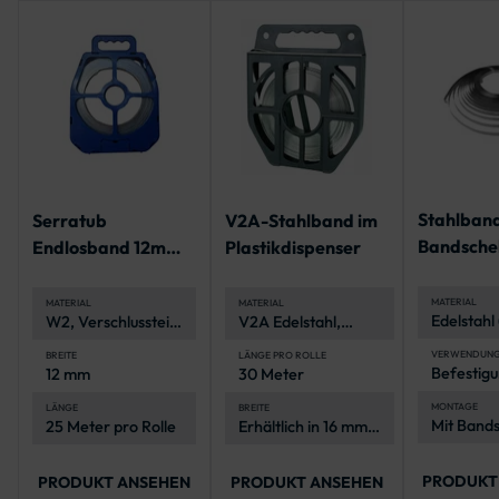
Stahlband
Serratub
V2A-Stahlband im
Bandschel
Endlosband 12mm,
Plastikdispenser
igung
geschlitzt - 25 m-
Rolle
MATERIAL
MATERIAL
MATERIAL
Edelstahl
W2, Verschlussteile
V2A Edelstahl,
korrosion
verzinkt
korrosionsbeständig
und langl
und langlebig
VERWENDUN
BREITE
LÄNGE PRO ROLLE
Befestigu
12 mm
30 Meter
Verkehrs
Rohrpfos
MONTAGE
LÄNGE
BREITE
Mit Bands
25 Meter pro Rolle
Erhältlich in 16 mm
und
2-in-
und 19 mm
Spannwe
PRODUKT
PRODUKT ANSEHEN
PRODUKT ANSEHEN