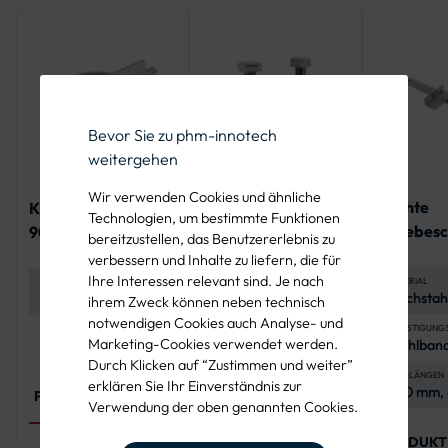
Bevor Sie zu phm-innotech
weitergehen
Wir verwenden Cookies und ähnliche
Leichte
Klemmschelle mit
Edelstahl-
Technologien, um bestimmte Funktionen
Schiebesc
90 mm Klemmklotz
Bandschelle mit
bereitzustellen, das Benutzererlebnis zu
Bandbefe
geraden Schenkeln
verbessern und Inhalte zu liefern, die für
Ihre Interessen relevant sind. Je nach
MATERIAL
DURCHMESSER
MATERIAL
Flachstah
Erhältlich in Ø 48
Edelstahl, rostfrei
ihrem Zweck können neben technisch
mm
mm, Ø 60 mm und
notwendigen Cookies auch Analyse- und
Ø 76 mm
BEFESTIGUNG
KLEMMKLOTZBREITE
ANWENDUNG
Marketing-Cookies verwendet werden.
Stahlban
90 mm
Befestigung von
Verkehrszeichen
Durch Klicken auf “Zustimmen und weiter”
an Rohrpfosten
STEGLÄNGEN
MONTAGE
erklären Sie Ihr Einverständnis zur
200 mm,
Bandbefestigung
PRODUKT ANSEHEN
Verwendung der oben genannten Cookies.
800 mm,
mit Stahlband und
Schlaufen
PRODUKT
PRODUKT ANSEHEN