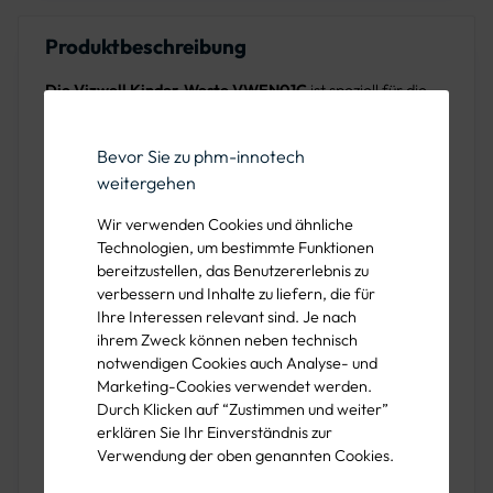
Produktbeschreibung
Die Vizwell Kinder-Weste VWEN01C
ist speziell für die
Sicherheit der Kleinsten im Freien konzipiert. Mit den
Reflektorstreifen und der DIN EN 1150 Zertifizierung sorgt
Bevor Sie zu phm-innotech
sie für erhöhte Sichtbarkeit und Schutz.
weitergehen
Konstruktion und Material
Wir verwenden Cookies und ähnliche
Ausgestattet mit
2 x 5 cm breiten Reflektorstreifen
rund
Technologien, um bestimmte Funktionen
bereitzustellen, das Benutzererlebnis zu
um den Rumpf, bietet die Weste ausgezeichnete
verbessern und Inhalte zu liefern, die für
Sichtbarkeit in verschiedenen Lichtverhältnissen. Der
Ihre Interessen relevant sind. Je nach
verstellbare Klettverschluss
ermöglicht eine flexible
ihrem Zweck können neben technisch
Weitenregulierung, was einen bequemen und sicheren Sitz
notwendigen Cookies auch Analyse- und
für Kinder verschiedener Altersstufen gewährleistet. Das
Marketing-Cookies verwendet werden.
Durch Klicken auf “Zustimmen und weiter”
Material ist mit einem
Kontrastband eingefasst
, was die
erklären Sie Ihr Einverständnis zur
Haltbarkeit erhöht und das Design visuell aufwertet.
Verwendung der oben genannten Cookies.
Größen und Farben