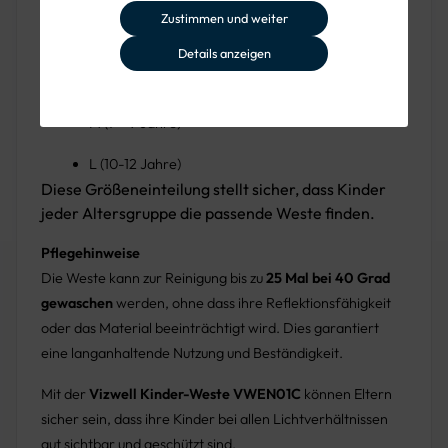
Erhältlich in
Leuchtgelb (Y)
und
Leuchtorange (O)
, sind
Zustimmen und weiter
die Größen auf spezifische Altersgruppen abgestimmt:
Details anzeigen
S (4 - 6 Jahre)
M (7 - 9 Jahre)
L (10-12 Jahre)
Diese Größeneinteilung stellt sicher, dass Kinder
jeder Altersgruppe die passende Weste finden.
Pflegehinweise
Die Weste kann zur Reinigung bis zu
25 Mal bei 40 Grad
gewaschen
werden, ohne dass ihre Reflektionsfähigkeit
oder das Material beeinträchtigt wird. Dies garantiert
eine langanhaltende Nutzung und Beständigkeit.
Mit der
Vizwell Kinder-Weste VWEN01C
können Eltern
sicher sein, dass ihre Kinder bei allen Lichtverhältnissen
gut sichtbar und geschützt sind.