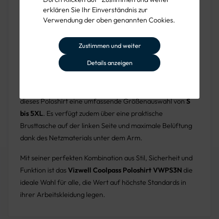
Das Shirt ist extrem strapazierfähig, schnell trocknend
erklären Sie Ihr Einverständnis zur
Verwendung der oben genannten Cookies.
und durch segmentierte Reflektorstreifen am Rumpf und
den Schultern auch besonders dehnbar. Ein Polo-Kragen
mit Kontraststreifen, Nackenband und eine 3-Knopfleiste
Zustimmen und weiter
sorgen für klassische Eleganz und Komfort.
Details anzeigen
Farben & Größen
Verfügbar in
Leuchtgelb (Y)
und
Leuchtorange (O)
, bietet
dieses Poloshirt eine umfassende Größenauswahl von
S
bis 5XL
. Es verfügt zudem über eine praktische
Brusttasche auf der linken Seite und maximale Belüftung
dank des Netzmaterials unter dem Arm.
Mit seiner perfekten Kombination aus Stil, Sicherheit und
Funktion ist das
Vizwell Coolpass Poloshirt VWPS3N
die
ideale Wahl für alle, die Wert auf höchste Standards in
ihrer Arbeitskleidung legen.