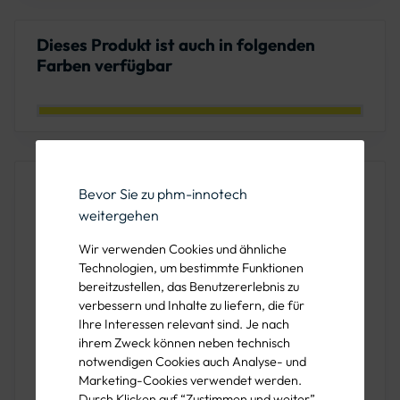
Dieses Produkt ist auch in folgenden
Farben verfügbar
Farbe: Leuchtgelb
Produktbeschreibung
Bevor Sie zu phm-innotech
weitergehen
Das Vizwell Coolpass Poloshirt VWPS3N
setzt neue
Maßstäbe in Sachen Komfort und Sichtbarkeit bei der
Wir verwenden Cookies und ähnliche
Arbeit. Mit innovativem CoolPass-Material und Birdseye-
Technologien, um bestimmte Funktionen
bereitzustellen, das Benutzererlebnis zu
Gewebe für exzellentes Feuchtigkeitsmanagement und
verbessern und Inhalte zu liefern, die für
Atmungsaktivität. Zertifiziert nach
DIN EN ISO 13688:2013
Ihre Interessen relevant sind. Je nach
und
DIN EN ISO 20471:2013, Klasse 2
, vereint es
ihrem Zweck können neben technisch
Funktionalität mit Sicherheit.
notwendigen Cookies auch Analyse- und
Marketing-Cookies verwendet werden.
Konstruktion und Material
Durch Klicken auf “Zustimmen und weiter”