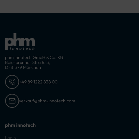
phm innotech GmbH & Co. KG
Baierbrunner Straße 3,
D-81379 München
+49 89 1222 838 00
verkauf@phm-innotech.com
phm innotech
Login