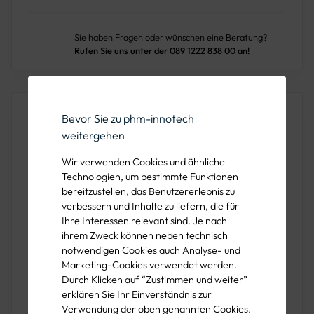
Sie haben Fragen oder wünschen eine Beratung?
Rufen Sie uns unter der 089 1222 838 00 an!
Produktbeschreibung
Bevor Sie zu phm-innotech
weitergehen
Die Schutzbrille BF2 vereint Sicherheit und Komfort für
eine Vielzahl von Arbeitsumgebungen wie dem
Wir verwenden Cookies und ähnliche
Baugewerbe, der Automobilindustrie,
Technologien, um bestimmte Funktionen
bereitzustellen, das Benutzererlebnis zu
Karosseriewerkstätten, der Holzverarbeitung und dem
verbessern und Inhalte zu liefern, die für
Maschinenbau. Sie bietet nicht nur seitlichen Schutz und
Ihre Interessen relevant sind. Je nach
indirekte Belüftung, sondern ist auch beschlagfrei, um
ihrem Zweck können neben technisch
klare Sicht unter verschiedenen Bedingungen zu
notwendigen Cookies auch Analyse- und
gewährleisten. Die Überbrillenfunktion erlaubt das Tragen
Marketing-Cookies verwendet werden.
Durch Klicken auf “Zustimmen und weiter”
über den meisten Korrekturbrillen, was die BF2 zu einem
erklären Sie Ihr Einverständnis zur
vielseitigen Bestandteil der persönlichen Schutzausrüstung
Verwendung der oben genannten Cookies.