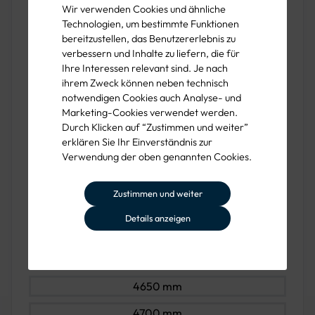
Wir verwenden Cookies und ähnliche
4150 mm
Technologien, um bestimmte Funktionen
bereitzustellen, das Benutzererlebnis zu
4200 mm
verbessern und Inhalte zu liefern, die für
Ihre Interessen relevant sind. Je nach
4250 mm
ihrem Zweck können neben technisch
notwendigen Cookies auch Analyse- und
4300 mm
Marketing-Cookies verwendet werden.
4350 mm
Durch Klicken auf “Zustimmen und weiter”
erklären Sie Ihr Einverständnis zur
4400 mm
Verwendung der oben genannten Cookies.
4450 mm
Zustimmen und weiter
4500 mm
Details anzeigen
4550 mm
4600 mm
4650 mm
4700 mm