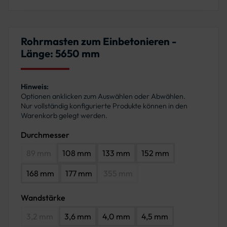
Rohrmasten zum Einbetonieren -
Länge: 5650 mm
Hinweis:
Optionen anklicken zum Auswählen oder Abwählen.
Nur vollständig konfigurierte Produkte können in den
Warenkorb gelegt werden.
Durchmesser
89 mm
108 mm
133 mm
152 mm
168 mm
177 mm
355 mm
Wandstärke
3,2 mm
3,6 mm
4,0 mm
4,5 mm