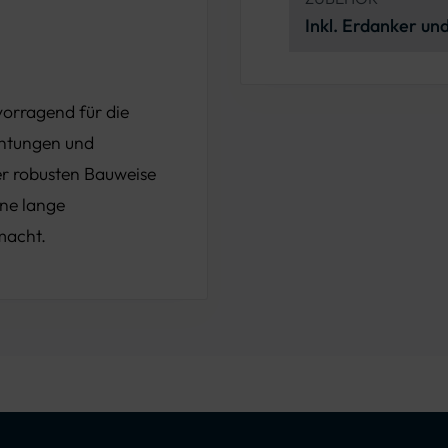
Inkl. Erdanker u
orragend für die
chtungen und
er robusten Bauweise
ine lange
macht.