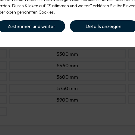
den. Durch Klicken auf “Zustimmen und weiter” erklären Sie Ihr Einver
4700 mm
er oben genannten Cookies.
4850 mm
Zustimmen und weiter
Details anzeigen
5000 mm
5150 mm
5300 mm
5450 mm
5600 mm
5750 mm
5900 mm