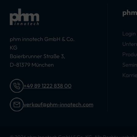
phm
Login
phm innotech GmbH & Co.
Unte
KG
Produ
Baierbrunner Straße 3,
D-81379 München
Semin
Karri
+49 89 1222 838 00
verkauf@phm-innotech.com