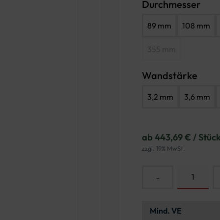
Durchmesser
89 mm
108 mm
355 mm
Wandstärke
3,2 mm
3,6 mm
ab 443,69 € / Stüc
zzgl. 19% MwSt.
-
Mind. VE