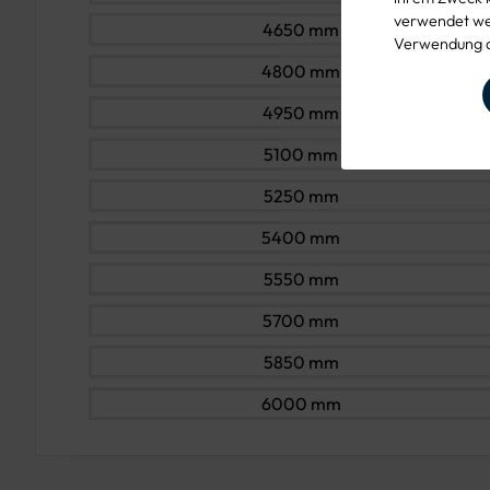
verwendet wer
4650 mm
Verwendung d
4800 mm
4950 mm
5100 mm
5250 mm
5400 mm
5550 mm
5700 mm
5850 mm
6000 mm