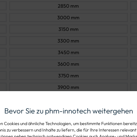
2850 mm
3000 mm
3150 mm
3300 mm
3450 mm
3600 mm
3750 mm
3900 mm
4050 mm
Bevor Sie zu phm-innotech weitergehen
4200 mm
4350 mm
 Cookies und ähnliche Technologien, um bestimmte Funktionen bereitzu
is zu verbessern und Inhalte zu liefern, die für Ihre Interessen relevant
4500 mm
können neben technisch notwendigen Cookies auch Analyse- und Mark