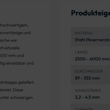
Produkteig
s hochwertigem,
 zuverlässige und
MATERIAL
Stahl (feuerverzin
eiche wie
trukturelle
LÄNGE
 6000 mm und
2500 - 6000 mm
tig einsetzbar und
DURCHMESSER
89 - 355 mm
hrkappe geliefert,
istet. Diese
WANDSTÄRKE
3,2 - 4,5 mm
 unter schwierigen
ZUBEHÖR