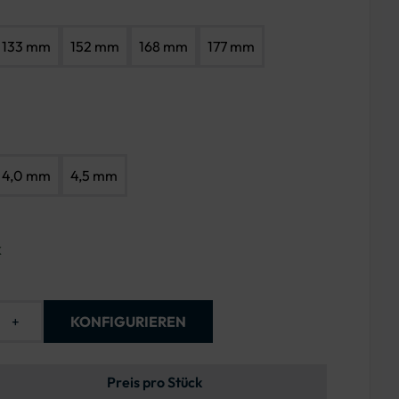
133 mm
152 mm
168 mm
177 mm
4,0 mm
4,5 mm
k
+
KONFIGURIEREN
Preis pro Stück