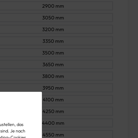
2900 mm
3050 mm
3200 mm
3350 mm
3500 mm
3650 mm
3800 mm
3950 mm
4100 mm
4250 mm
4400 mm
stellen, das
 sind. Je nach
4550 mm
eting-Cookies