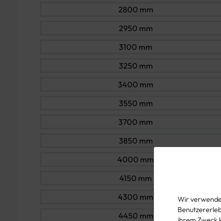
2800 mm
2950 mm
3100 mm
3250 mm
3400 mm
3550 mm
3700 mm
3850 mm
4000 mm
4150 mm
4300 mm
Wir verwenden
Benutzererlebn
4450 mm
ihrem Zweck 