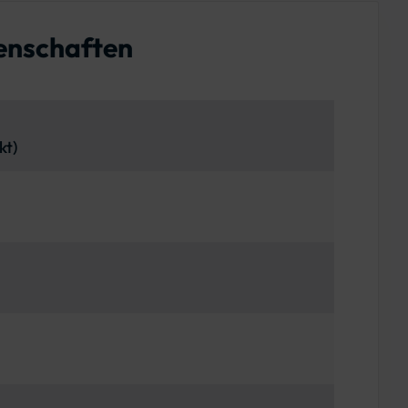
enschaften
kt)