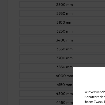
2800 mm
2950 mm
3100 mm
3250 mm
3400 mm
3550 mm
3700 mm
3850 mm
4000 mm
4150 mm
Wir verwenden
4300 mm
Benutzererlebn
ihrem Zweck 
4450 mm