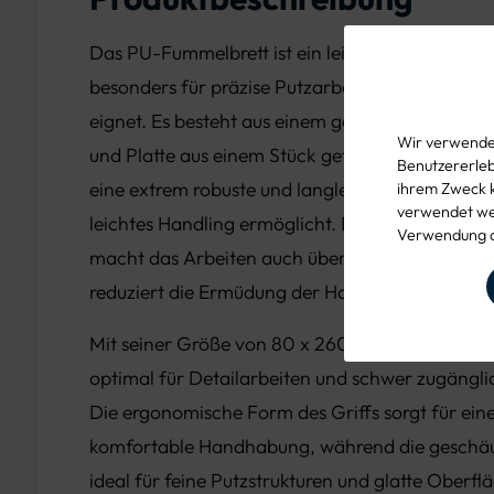
Das PU-Fummelbrett ist ein leistungsstarkes We
besonders für präzise Putzarbeiten und die Bea
eignet. Es besteht aus einem geschäumten Mater
Wir verwenden
und Platte aus einem Stück gefertigt sind. Diese
Benutzererlebn
eine extrem robuste und langlebige Konstruktion
ihrem Zweck 
verwendet wer
leichtes Handling ermöglicht. Das geringe Gewi
Verwendung d
macht das Arbeiten auch über längere Zeiträ
reduziert die Ermüdung der Hand.
Mit seiner Größe von 80 x 260 / 210 mm ist die
optimal für Detailarbeiten und schwer zugänglic
Die ergonomische Form des Griffs sorgt für eine
komfortable Handhabung, während die geschä
ideal für feine Putzstrukturen und glatte Ober