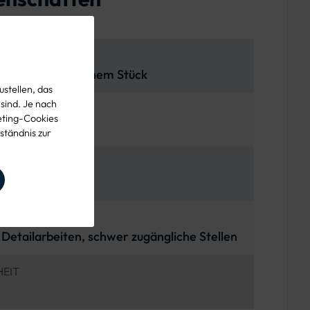
und Platte aus einem Stück
stellen, das
 sind. Je nach
eting-Cookies
 integriert
ständnis zur
SSE
m
EICH
 Detailarbeiten, schwer zugängliche Stellen
EIT