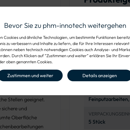
rkzeug, das sich
rbeitung von Details
MATERIAL
Bevor Sie zu phm-innotech weitergehen
Geschäumt, Griff 
ial, bei dem Griff
 Cookies und ähnliche Technologien, um bestimmte Funktionen bereitzu
 Bauweise sorgt für
is zu verbessern und Inhalte zu liefern, die für Ihre Interessen relevant
GRIFF
, die zudem ein
können neben technisch notwendigen Cookies auch Analyse- und Mark
Ergonomisch, fest
den. Durch Klicken auf “Zustimmen und weiter” erklären Sie Ihr Einver
cht des Materials
er oben genannten Cookies.
ume angenehm und
VERFÜGBARE GRÖ
Zustimmen und weiter
Details anzeigen
80 x 260 / 210 m
ses Fummelbrett
ANWENDUNGSBER
Feinputzarbeiten,
he Stellen geeignet.
 sichere und
VERPACKUNGSEINH
umte Oberfläche
5 Stück
flächenbearbeitungen