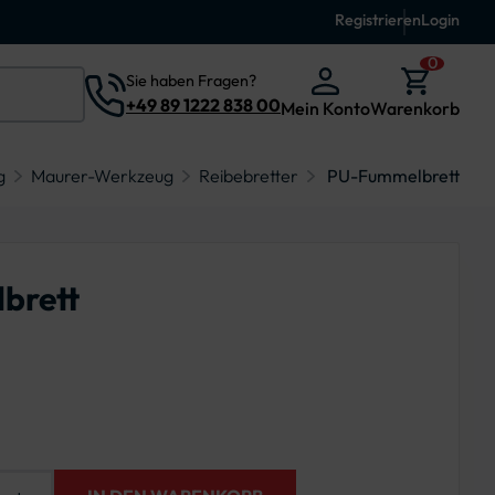
Registrieren
Login
0
Sie haben Fragen?
+49 89 1222 838 00
Mein Konto
Warenkorb
g
Maurer-Werkzeug
Reibebretter
PU-Fummelbrett
brett