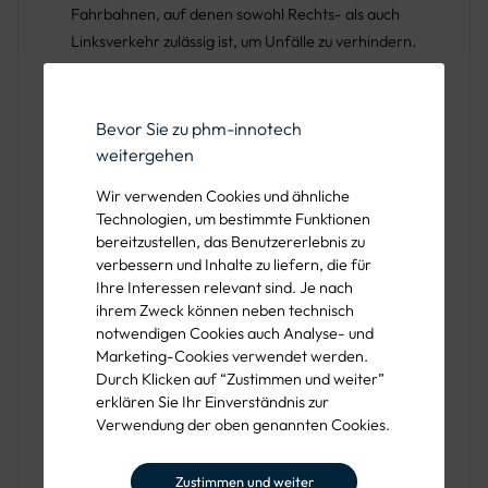
Fahrbahnen, auf denen sowohl Rechts- als auch
Linksverkehr zulässig ist, um Unfälle zu verhindern.
Langlebigkeit und Sichtbarkeit bei Tag
Bevor Sie zu phm-innotech
weitergehen
und Nacht
Wir verwenden Cookies und ähnliche
Technologien, um bestimmte Funktionen
Die PREMARK® Abbiegepfeile bestehen aus
bereitzustellen, das Benutzererlebnis zu
hochwertigem, thermoplastischem Material, das sich
verbessern und Inhalte zu liefern, die für
durch hohe Widerstandsfähigkeit gegen Abrieb und
Ihre Interessen relevant sind. Je nach
Witterungseinflüsse auszeichnet. Eingearbeitete
ihrem Zweck können neben technisch
Glasperlen sorgen für optimale Retroreflexion und
notwendigen Cookies auch Analyse- und
gewährleisten eine hervorragende Sichtbarkeit der Pfeile
Marketing-Cookies verwendet werden.
Durch Klicken auf “Zustimmen und weiter”
auch bei Dunkelheit und schlechten
erklären Sie Ihr Einverständnis zur
Witterungsbedingungen.
Verwendung der oben genannten Cookies.
Zustimmen und weiter