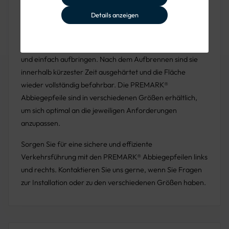
Einfache Installation und schnelle
Details anzeigen
Einsatzbereitschaft
Die thermoplastischen Markierungen lassen sich schnell
und einfach aufbringen. Nach dem Aufbrennen sind sie
innerhalb kürzester Zeit ausgehärtet und die Fläche
wieder vollständig befahrbar. Die PREMARK®
Abbiegepfeile sind in verschiedenen Größen erhältlich,
um sich optimal an die jeweiligen Anforderungen
anzupassen.
Sorgen Sie für eine sichere und effiziente
Verkehrsführung mit den PREMARK® Abbiegepfeilen links
und rechts. Kontaktieren Sie uns gerne, wenn Sie Fragen
zur Installation oder zu den verschiedenen Größen haben.