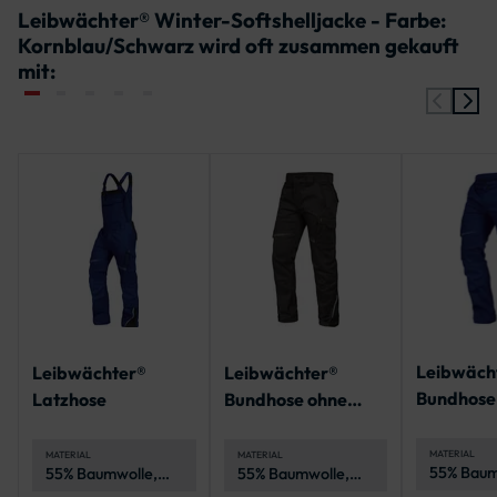
Leibwächter® Winter-Softshelljacke - Farbe:
Kornblau/Schwarz wird oft zusammen gekauft
mit:
Leibwäch
Leibwächter®
Leibwächter®
Bundhose
Latzhose
Bundhose ohne
Knietaschen
MATERIAL
MATERIAL
MATERIAL
55% Baum
55% Baumwolle,
55% Baumwolle,
Polyester
42% Polyester, 3%
42% Polyester, 3%