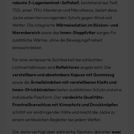
robuste 3-Lagenlaminat-Softshell
, bestehend aus Twill
75D, einer TPU-Membran und Mikrofleece, bietet diese
Jacke einen hervorragenden Schutz gegen Wind und
Wetter. Die integrierte
Wärmeisolation im Rücken- und
Nierenbereich
sowie das
Innen-Steppfutter
sorgen für
zusätzliche Wärme, ohne die Bewegungsfreiheit
einzuschränken.
Für eine verbesserte Sichtbarkeit bei schlechten
Lichtverhältnissen sind
Reflektoren
angebracht. Die
verstellbare und abnehmbare Kapuze mit Gummizug
sowie die
Ärmelbündchen mit verstellbaren Kletts und
Innen-Strickbündchen
bieten zusätzlichen Schutz und eine
individuelle Passform. Der
verdeckte Qualitäts-
Frontreißverschluss mit Kinnschutz und Druckknöpfen
schützt vor eindringender Kälte und macht die Jacke zu
einem verlässlichen Begleiter bei jedem Wetter.
Die Jacke verfügt über zahlreiche Taschen, darunter
zwei