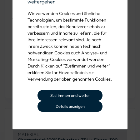
grau, schwarz-grau, grau-schwarz und marine-schwarz,
weitergehen
bietet die Winter-Softshelljacke eine breite Auswahl für
Wir verwenden Cookies und ähnliche
jeden Geschmack und Bedarf.
Technologien, um bestimmte Funktionen
bereitzustellen, das Benutzererlebnis zu
Die Pflegehinweise sind einfach zu befolgen: Waschen bei
verbessern und Inhalte zu liefern, die für
40°C ohne Weichspüler
,
auf links drehen und alle Reiß-
Ihre Interessen relevant sind. Je nach
und Klettverschlüsse vor dem Waschen schließen
. Zum
ihrem Zweck können neben technisch
Trocknen sollte die Jacke
hängend getrocknet
werden,
notwendigen Cookies auch Analyse- und
Marketing-Cookies verwendet werden.
um die Qualität und Funktionalität langfristig zu erhalten.
Durch Klicken auf “Zustimmen und weiter”
Mit diesen Maßnahmen bleibt die
Leibwächter® Winter-
erklären Sie Ihr Einverständnis zur
Softshelljacke
ein zuverlässiger Begleiter bei allen
Verwendung der oben genannten Cookies.
winterlichen Arbeitsbedingungen.
Zustimmen und weiter
Details anzeigen
Produkteigenschaften
MATERIAL
Obermaterial: 100% Polyester + TPU + Fleece, 300