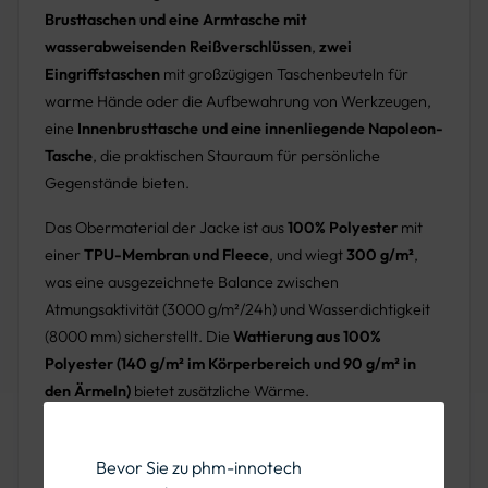
Brusttaschen und eine Armtasche mit
wasserabweisenden Reißverschlüssen
,
zwei
Eingriffstaschen
mit großzügigen Taschenbeuteln für
warme Hände oder die Aufbewahrung von Werkzeugen,
eine
Innenbrusttasche und eine innenliegende Napoleon-
Tasche
, die praktischen Stauraum für persönliche
Gegenstände bieten.
Das Obermaterial der Jacke ist aus
100% Polyester
mit
einer
TPU-Membran und Fleece
, und wiegt
300 g/m²
,
was eine ausgezeichnete Balance zwischen
Atmungsaktivität (3000 g/m²/24h) und Wasserdichtigkeit
(8000 mm) sicherstellt. Die
Wattierung aus 100%
Polyester (140 g/m² im Körperbereich und 90 g/m² in
den Ärmeln)
bietet zusätzliche Wärme.
Verfügbar in den Größen
XS bis 5XL
und in Farbvarianten
wie schwarz, kornblau-schwarz, grün-schwarz, weiß-
Bevor Sie zu phm-innotech