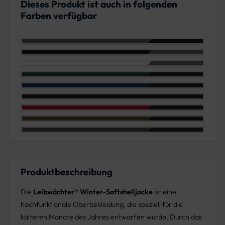
Dieses Produkt ist auch in folgenden
Farben verfügbar
Farbe: Grau/Schwarz
Farbe: Schwarz/Grau
Farbe: Weiß/Grau
Farbe: Grün/Schwarz
Farbe: Marine/Schwarz
Farbe: Schwarz
Farbe: Rot/Schwarz
Farbe: Haselnuss/Schwarz
Farbe: Anthrazit/Schwarz
Produktbeschreibung
Die
Leibwächter® Winter-Softshelljacke
ist eine
hochfunktionale Oberbekleidung, die speziell für die
kälteren Monate des Jahres entworfen wurde. Durch das