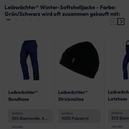
Leibwächter® Winter-Softshelljacke - Farbe:
Grün/Schwarz wird oft zusammen gekauft mit:
Leibwäch
Leibwächter®
Leibwächter®
Latzhose
Bundhose
Strickmütze
MATERIAL
MATERIAL
MATERIAL
55% Baum
55% Baumwolle, 42%
100% Polyacryl
42% Polye
Polyester, 3%
Elasthan 
Elasthan (Spandex),
TASCHEN
TASCHEN