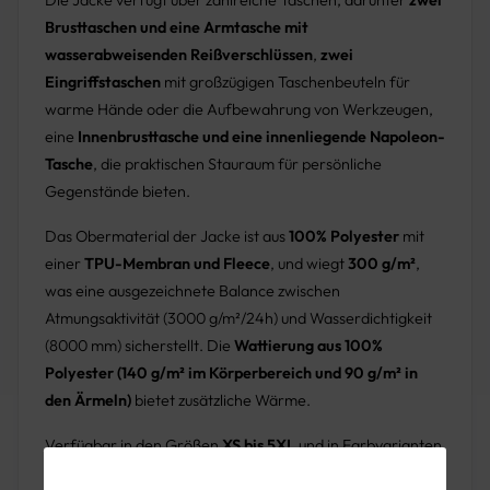
Brusttaschen und eine Armtasche mit
wasserabweisenden Reißverschlüssen
,
zwei
Eingriffstaschen
mit großzügigen Taschenbeuteln für
warme Hände oder die Aufbewahrung von Werkzeugen,
eine
Innenbrusttasche und eine innenliegende Napoleon-
Tasche
, die praktischen Stauraum für persönliche
Gegenstände bieten.
Das Obermaterial der Jacke ist aus
100% Polyester
mit
einer
TPU-Membran und Fleece
, und wiegt
300 g/m²
,
was eine ausgezeichnete Balance zwischen
Atmungsaktivität (3000 g/m²/24h) und Wasserdichtigkeit
(8000 mm) sicherstellt. Die
Wattierung aus 100%
Polyester (140 g/m² im Körperbereich und 90 g/m² in
den Ärmeln)
bietet zusätzliche Wärme.
Verfügbar in den Größen
XS bis 5XL
und in Farbvarianten
wie schwarz, kornblau-schwarz, grün-schwarz, weiß-