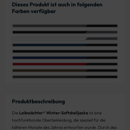
Dieses Produkt ist auch in folgenden
Farben verfügbar
Farbe: Grau/Schwarz
Farbe: Schwarz/Grau
Farbe: Weiß/Grau
Farbe: Marine/Schwarz
Farbe: Schwarz
Farbe: Kornblau/Schwarz
Farbe: Rot/Schwarz
Farbe: Haselnuss/Schwarz
Farbe: Anthrazit/Schwarz
Produktbeschreibung
Die
Leibwächter® Winter-Softshelljacke
ist eine
hochfunktionale Oberbekleidung, die speziell für die
kälteren Monate des Jahres entworfen wurde. Durch das