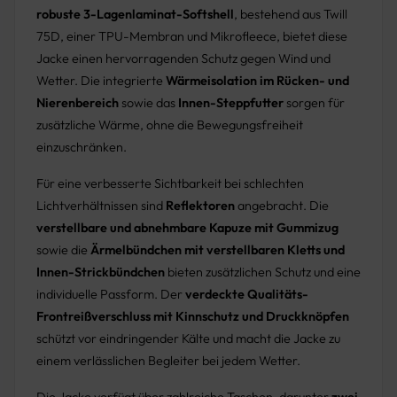
robuste 3-Lagenlaminat-Softshell
, bestehend aus Twill
75D, einer TPU-Membran und Mikrofleece, bietet diese
Jacke einen hervorragenden Schutz gegen Wind und
Wetter. Die integrierte
Wärmeisolation im Rücken- und
Nierenbereich
sowie das
Innen-Steppfutter
sorgen für
zusätzliche Wärme, ohne die Bewegungsfreiheit
einzuschränken.
Für eine verbesserte Sichtbarkeit bei schlechten
Lichtverhältnissen sind
Reflektoren
angebracht. Die
verstellbare und abnehmbare Kapuze mit Gummizug
sowie die
Ärmelbündchen mit verstellbaren Kletts und
Innen-Strickbündchen
bieten zusätzlichen Schutz und eine
individuelle Passform. Der
verdeckte Qualitäts-
Frontreißverschluss mit Kinnschutz und Druckknöpfen
schützt vor eindringender Kälte und macht die Jacke zu
einem verlässlichen Begleiter bei jedem Wetter.
Die Jacke verfügt über zahlreiche Taschen, darunter
zwei