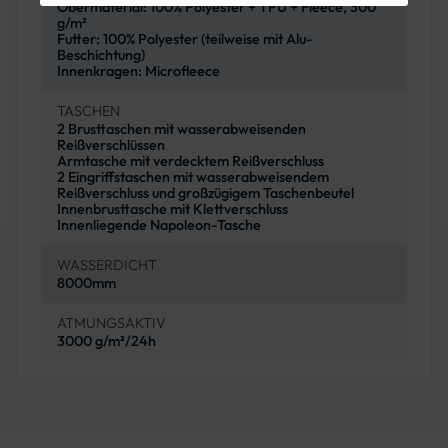
Obermaterial: 100% Polyester + TPU + Fleece, 300
g/m²
Futter: 100% Polyester (teilweise mit Alu-
Beschichtung)
Innenkragen: Microfleece
TASCHEN
2 Brusttaschen mit wasserabweisenden
Reißverschlüssen
Armtasche mit verdecktem Reißverschluss
2 Eingriffstaschen mit wasserabweisendem
Reißverschluss und großzügigem Taschenbeutel
Innenbrusttasche mit Klettverschluss
Innenliegende Napoleon-Tasche
WASSERDICHT
8000mm
ATMUNGSAKTIV
3000 g/m²/24h