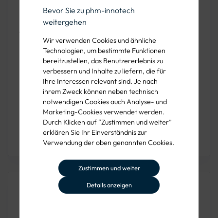
grau, schwarz-grau, grau-schwarz und marine-schwarz,
Bevor Sie zu phm-innotech
bietet die Winter-Softshelljacke eine breite Auswahl für
weitergehen
jeden Geschmack und Bedarf.
Wir verwenden Cookies und ähnliche
Die Pflegehinweise sind einfach zu befolgen: Waschen bei
Technologien, um bestimmte Funktionen
bereitzustellen, das Benutzererlebnis zu
40°C ohne Weichspüler
,
auf links drehen und alle Reiß-
verbessern und Inhalte zu liefern, die für
und Klettverschlüsse vor dem Waschen schließen
. Zum
Ihre Interessen relevant sind. Je nach
Trocknen sollte die Jacke
hängend getrocknet
werden,
ihrem Zweck können neben technisch
um die Qualität und Funktionalität langfristig zu erhalten.
notwendigen Cookies auch Analyse- und
Mit diesen Maßnahmen bleibt die
Leibwächter® Winter-
Marketing-Cookies verwendet werden.
Softshelljacke
ein zuverlässiger Begleiter bei allen
Durch Klicken auf “Zustimmen und weiter”
erklären Sie Ihr Einverständnis zur
winterlichen Arbeitsbedingungen.
Verwendung der oben genannten Cookies.
Zustimmen und weiter
Produkteigenschaften
Details anzeigen
MATERIAL