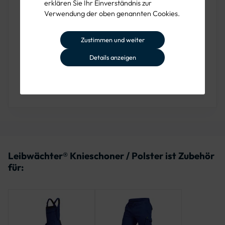
100% Ethylenvinylacetat (Sandwich HE + EVA + HE)
erklären Sie Ihr Einverständnis zur
Verwendung der oben genannten Cookies.
ABMESSUNGEN
240 x 166 x 18mm
Zustimmen und weiter
LEISTUNGSSTUFE
Details anzeigen
1 - durchstichfest bis 100 Nm
NORM
DIN EN 14404:2004+A1:2010 Typ 2
Leibwächter® Knieschoner / Polster ist Zubehör
für: