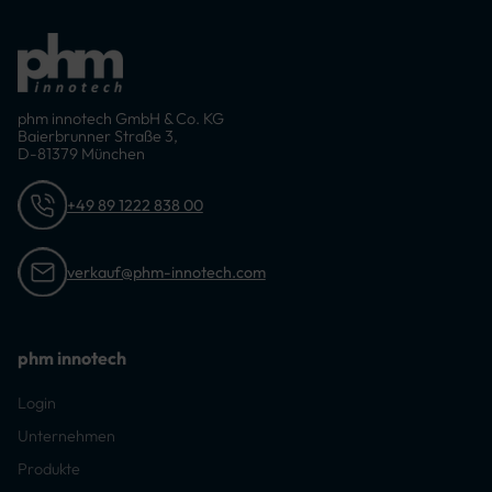
Doppelte
Einschubtasche und
Maßstabtasche
einer Stifttasche am
inklusive 4
linken Bein
Stiftfächer am
Volumenknietaschen
rechten Bein
aus 600D/PU
Cargotasche mit 2
Oxford-Material mit
Fächern sowie
Patte für separate
phm innotech GmbH & Co. KG
einer
Kniepolster
Baierbrunner Straße 3,
Reißverschluss-
D-81379 München
Einschubtasche und
einer
Stifttasche am
+49 89 1222 838 00
linken Bein
Volumenknietasche
aus 600D/PU
verkauf@phm-innotech.com
Oxford-Material
mit Patte für
separate
Kniepolster
phm innotech
Login
Unternehmen
Produkte