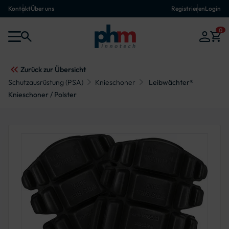
Kontakt
Über uns
Registrieren
Login
0
Zurück zur Übersicht
Schutzausrüstung (PSA)
Knieschoner
Leibwächter®
Knieschoner / Polster