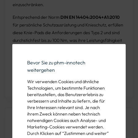
einzuschränken.
Entsprechend der Norm
DIN EN 14404:2004+A1:2010
für persönliche Schutzausrüstung und Knieschutz, erfüllen
diese Knie-Pads die Anforderungen des Typs 2 und sind
durchstichfest bis zu 100 Nm, was ihre Leistungsfähigkeit
und Zuverlässigkeit unterstreicht.
Gefertigt aus
100% Ethylenvinylacetat (EVA)
in einer
Bevor Sie zu phm-innotech
Sandwich-Konstruktion für zusätzliche Haltbarkeit und
weitergehen
Schutz, sind diese Knie-Pads in Schwarz erhältlich und
Wir verwenden Cookies und ähnliche
haben die Abmessungen
240 x 166 x 18 mm
.
Technologien, um bestimmte Funktionen
bereitzustellen, das Benutzererlebnis zu
verbessern und Inhalte zu liefern, die für
Ihre Interessen relevant sind. Je nach
ihrem Zweck können neben technisch
Produkteigenschaften
notwendigen Cookies auch Analyse- und
Marketing-Cookies verwendet werden.
Durch Klicken auf “Zustimmen und weiter”
MATERIAL