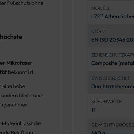
der Fußschutz ohne
MODELL
L7211 Athen Siche
NORM
 höchste
EN ISO 20345:202
ZEHENSCHUTZKAP
er Mikrofaser
Composite (metall
ität
bekannt ist:
ZWISCHENSOHLE
r eine hohe
Durchtrittshemm
sondern bleibt auch
SCHUHWEITE
r angenehmen
11
Material lässt die
GEWICHT (GRÖSSE
ende Belüftung –
640 g