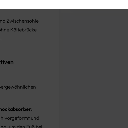
 Bereich der Sandale
nd Zwischensohle
 ohne Kältebrücke
.
tiven
ßergewöhnlichen
Shockabsorber:
ch vorgeformt und
ung, um den Fuß bei