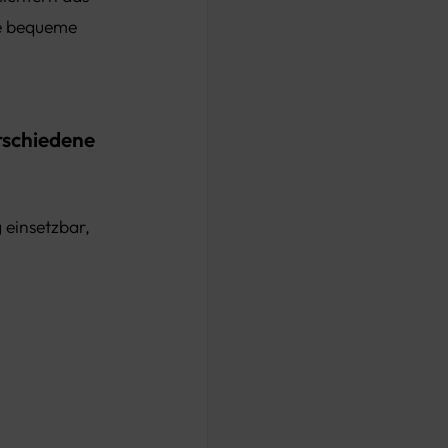
ne bequeme
erschiedene
ig einsetzbar,