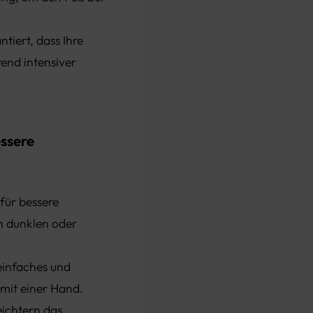
tiert, dass Ihre
rend intensiver
essere
für bessere
in dunklen oder
einfaches und
mit einer Hand.
eichtern das