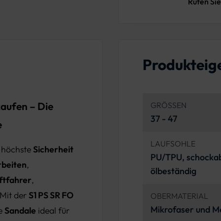
Rufen Sie
Produkteig
kaufen – Die
GRÖSSEN
37 - 47
e
LAUFSOHLE
 höchste
Sicherheit
PU/TPU, schockab
rbeiten
,
ölbeständig
ftfahrer
,
 Mit der
S1 PS SR FO
OBERMATERIAL
Mikrofaser und M
se
Sandale
ideal für