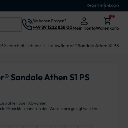
Registrieren
Login
0
Sie haben Fragen?
+49 89 1222 838 00
Mein Konto
Warenkorb
-P Sicherheitsschuhe
Leibwächter® Sandale Athen S1 PS
r® Sandale Athen S1 PS
 Auswählen oder Abwählen.
ierte Produkte können in den Warenkorb gelegt werden.