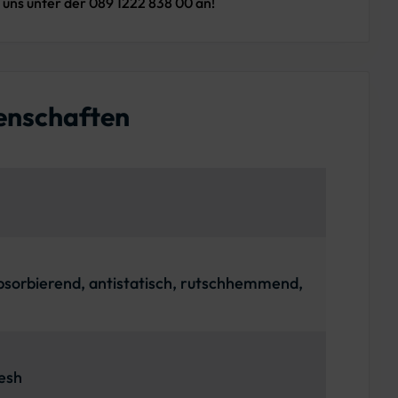
 uns unter der 089 1222 838 00 an!
enschaften
sorbierend, antistatisch, rutschhemmend,
esh