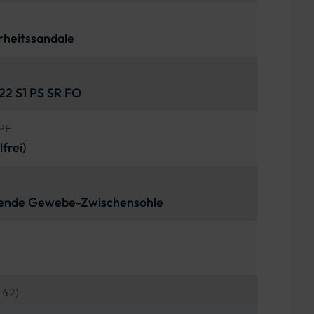
rheitssandale
2 S1 PS SR FO
PE
frei)
ende Gewebe-Zwischensohle
 42)