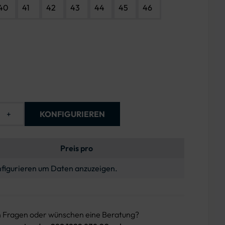
40
41
42
43
44
45
46
+
KONFIGURIEREN
Preis pro
figurieren um Daten anzuzeigen.
n Fragen oder wünschen eine Beratung?