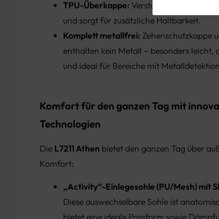
TPU-Überkappe:
Verstärkt den vorderen
und sorgt für zusätzliche Haltbarkeit.
Komplett metallfrei:
Zehenschutzkappe u
enthalten kein Metall – besonders leicht,
und ideal für Bereiche mit Metalldetektion
Komfort für den ganzen Tag mit innova
Technologien
Die
L7211 Athen
bietet den ganzen Tag über au
Komfort:
„Activity“-Einlegesohle (PU/Mesh) mit 
Diese auswechselbare Sohle ist anatomis
bietet eine ideale Passform sowie Dämpf