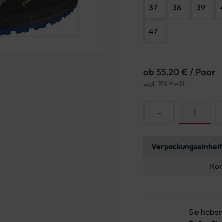
37
38
39
47
ab 55,20 € / Paar
zzgl. 19% MwSt.
-
Verpackungseinheit
Kon
Sie habe