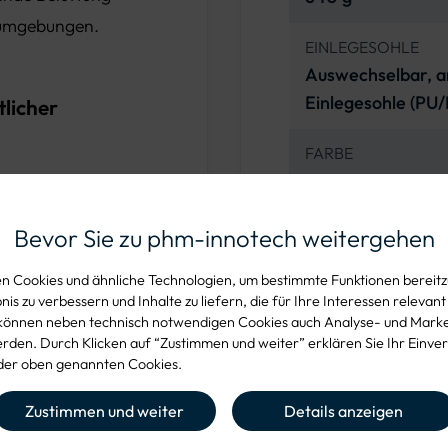
sumgebungen.
EINLEGESOHLE
Auswechselbar, a
Einlegesohle (PU
tlicher
FARBE
Schwarz
rtschrittlichen
REFLEKTOREINSÄT
Bevor Sie zu phm-innotech weitergehen
Ja
i):
Bietet Schutz vor
 Cookies und ähnliche Technologien, um bestimmte Funktionen bereitzu
is zu verbessern und Inhalte zu liefern, die für Ihre Interessen relevant
 ohne das Gewicht
TPU-ÜBERKAPPE
können neben technisch notwendigen Cookies auch Analyse- und Mark
Ja
den. Durch Klicken auf “Zustimmen und weiter” erklären Sie Ihr Einver
sohle (PS-
er oben genannten Cookies.
UMLENK-KLETTVE
charfe Objekte den
Zustimmen und weiter
Details anzeigen
Ja (Hebe- und Dru