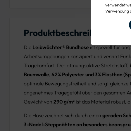
verwendet wer
Verwendung d
Produktbeschreibung
Die
Leibwächter® Bundhose
ist speziell für an
Arbeitsumgebungen konzipiert und vereint Funkt
Tragekomfort. Der atmungsaktive Stretchstoff,
Baumwolle, 42% Polyester und 3% Elasthan (S
optimale Bewegungsfreiheit und sorgt gleichzeit
angenehmes Tragegefühl über den gesamten Ar
Gewicht von
290 g/m²
ist das Material robust,
Die Hose zeichnet sich durch einen
geraden Sch
3-Nadel-Steppnähten an besonders beanspruc