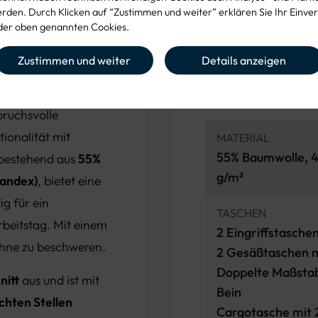
den. Durch Klicken auf “Zustimmen und weiter” erklären Sie Ihr Einver
er oben genannten Cookies.
Zustimmen und weiter
Details anzeigen
Produkteig
spruchsvolle
ionalität mit
MATERIAL
55% Baumwolle, 4
 bestehend aus
55%
g/m²
pandex)
, bietet eine
ig für ein
TASCHEN
beitstag. Mit einem
2 Eingriffstasche
 ohne zu beschweren.
2 Gesäßtaschen m
Doppelte Maßstabt
nitt
aus und ist mit
Bein
hten Stellen
Cargotasche mit 2