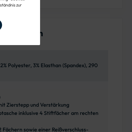
ständnis zur
enschaften
2% Polyester, 3% Elasthan (Spandex), 290
n
it Zierstepp und Verstärkung
asche inklusive 4 Stiftfächer am rechten
 Fächern sowie einer Reißverschluss-