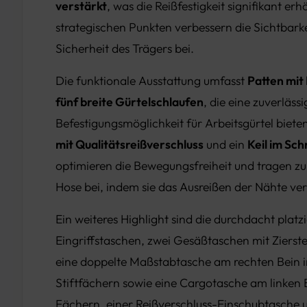
verstärkt
, was die Reißfestigkeit signifikant erh
strategischen Punkten verbessern die Sichtbarke
Sicherheit des Trägers bei.
Die funktionale Ausstattung umfasst
Patten mit
fünf breite Gürtelschlaufen
, die eine zuverlässi
Befestigungsmöglichkeit für Arbeitsgürtel biete
mit Qualitätsreißverschluss
und ein
Keil im Sch
optimieren die Bewegungsfreiheit und tragen zu
Hose bei, indem sie das Ausreißen der Nähte ve
Ein weiteres Highlight sind die durchdacht platz
Eingriffstaschen, zwei Gesäßtaschen mit Zierst
eine doppelte Maßstabtasche am rechten Bein in
Stiftfächern sowie eine Cargotasche am linken 
Fächern, einer Reißverschluss-Einschubtasche u