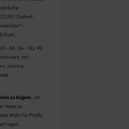
rsönliche
0D/PU Oxford-
ibwächter®-
 Schutz.
40 - 68, 24 - 30, 90
-schwarz, rot-
rz, marine-
jede
links zu bügeln
, um
er Hose zu
eale Wahl für Profis
eit legen.