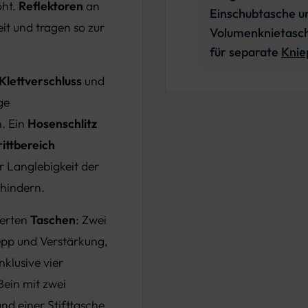
öht.
Reflektoren
an
Einschubtasche un
it und tragen so zur
Volumenknietasch
für separate
Knie
 Klettverschluss
und
ge
n. Ein
Hosenschlitz
rittbereich
r Langlebigkeit der
rhindern.
ierten
Taschen
: Zwei
epp und Verstärkung,
klusive vier
Bein mit zwei
nd einer Stifttasche