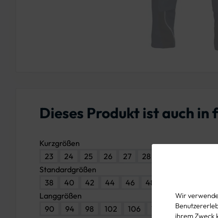
Dieses Produkt ist auch i
Kurzgrößen
23
24
25
26
27
28
29
30
Standardgrößen
38
40
42
44
46
48
50
52
54
Langgrößen
Wir verwenden
Benutzererlebn
90
94
98
102
106
110
114
ihrem Zweck 