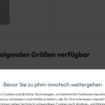
n folgenden Größen verfügbar
Bevor Sie zu phm-innotech weitergehen
56
58
60
62
64
66
68
70
 Cookies und ähnliche Technologien, um bestimmte Funktionen bereitzu
is zu verbessern und Inhalte zu liefern, die für Ihre Interessen relevant
können neben technisch notwendigen Cookies auch Analyse- und Mark