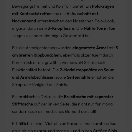
Bewegungsfreiheit und Komfort bietet. Ein
Polokragen
mit Kontraststreifen
und ein
V-Ausschnitt mit
Nackenband
unterstreichen den klassischen Polo-Look,
ergänzt durch eine
3-Knopfleiste
. Die
Nähte Ton in Ton
tragen zu einem stimmigen Gesamtbild bei.
Für die Ärmelgestaltung wurden
eingesetzte Ärmel
mit
3
cm breiten Rippbündchen
, ebenfalls akzentuiert durch
Kontraststreifen, gewählt, was sowohl Stil als auch
Funktionalität betont. Die
2-Nadelsteppnähte an Saum
und Ärmelabschlüssen
sowie
Seitennähte
erhöhen die
Strapazierfähigkeit des Shirts.
Ein praktisches Detail ist die
Brusttasche mit separater
Stifttasche
auf der linken Seite, die nicht nur funktional,
sondern auch ein modisches Element darstellt.
Erhältlich in einer Vielfalt von Farben – von kornblau über
grün bis hin zu grau und marine – und in den Größen
S bis