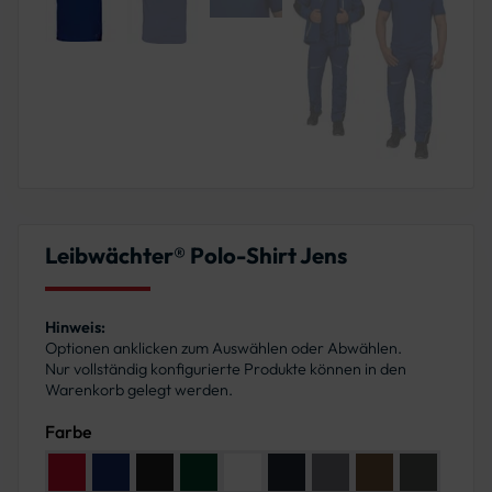
Leibwächter® Polo-Shirt Jens
Hinweis:
Optionen anklicken zum Auswählen oder Abwählen.
Nur vollständig konfigurierte Produkte können in den
Warenkorb gelegt werden.
Farbe
Farbe: Rot
Farbe: Kornblau
Farbe: Schwarz
Farbe: Grün
Farbe: Weiß
Farbe: Marine
Farbe: Grau
Farbe: Haselnuss
Farbe: Anth