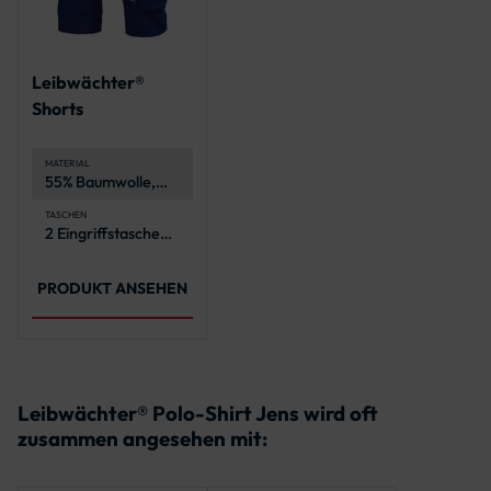
Leibwächter®
Shorts
MATERIAL
55% Baumwolle,
42% Polyester, 3%
Elasthan
TASCHEN
2 Eingriffstaschen
(Spandex), 290
2 Gesäßtaschen
g/m²
mit Zierstepp und
Verstärkung
PRODUKT ANSEHEN
Doppelte
Maßstabtasche
inklusive 4
Stiftfächer am
rechten Bein
Cargotasche mit 2
Fächern sowie
Leibwächter® Polo-Shirt Jens wird oft
einer
zusammen angesehen mit:
Reißverschluss-
Einschubtasche
und einer