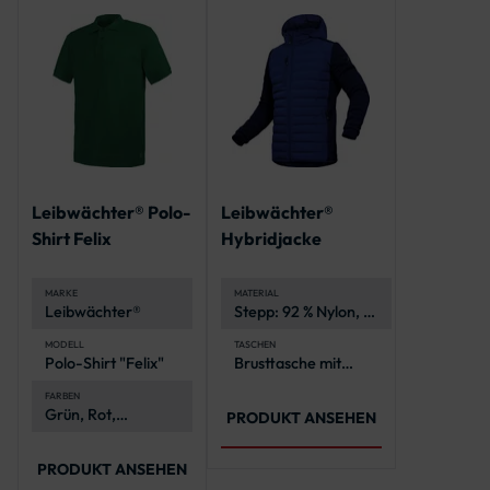
Stifttasche am
linken Bein
Leibwächter® Polo-
Leibwächter®
Shirt Felix
Hybridjacke
MARKE
MATERIAL
Leibwächter®
Stepp: 92 % Nylon, 8
% Elasthan (Spandex)
TPU Beschichtung,
MODELL
TASCHEN
Polo-Shirt "Felix"
Brusttasche mit
500 g/m²
Reißverschluss
(Wattierung:
2 Eingriffstaschen
FARBEN
Sorona® AURA)
Grün, Rot,
mit Reißverschluss
Strick: 51 %
PRODUKT ANSEHEN
Schwarz, Marine,
2 Innen-
Polyester, 48 %
Grau, Anthrazit,
Dokumententaschen
Nylon, 1 % Elasthan
Haselnuss
PRODUKT ANSEHEN
(Spandex), 335 g/m²