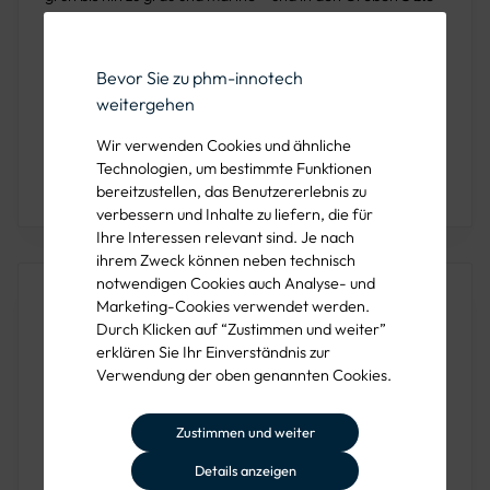
5XL
, bietet das Polo-Shirt „Jens“ vielseitige
Tragemöglichkeiten für unterschiedlichste Anlässe.
Bevor Sie zu phm-innotech
Für die Pflege des Polo-Shirts wird empfohlen, es bei
weitergehen
40°C zu waschen
und dabei
auf die Verwendung von
Wir verwenden Cookies und ähnliche
Weichspüler zu verzichten
, um die Qualität und die
Technologien, um bestimmte Funktionen
speziellen Eigenschaften des Stoffes zu bewahren.
bereitzustellen, das Benutzererlebnis zu
verbessern und Inhalte zu liefern, die für
Ihre Interessen relevant sind. Je nach
ihrem Zweck können neben technisch
notwendigen Cookies auch Analyse- und
Produkteigenschaften
Marketing-Cookies verwendet werden.
Durch Klicken auf “Zustimmen und weiter”
erklären Sie Ihr Einverständnis zur
MATERIAL
50% Baumwolle, 50% Polyester-Piqué, 220 g/m²,
Verwendung der oben genannten Cookies.
antibakterielle, Antigeruchs- und Antipilling-
Ausrüstung, einlaufvorbehandelt
Zustimmen und weiter
TASCHEN
Details anzeigen
Brusttasche mit separater Stifttasche auf der linken
Seite (Herzseite)