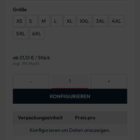
Größe
XS
S
M
L
XL
XXL
3XL
4XL
5XL
6XL
ab 21,12 € / Stück
zzgl. 19% MwSt.
-
+
KONFIGURIEREN
Verpackungseinheit
Preis pro
Konfigurieren um Daten anzuzeigen.