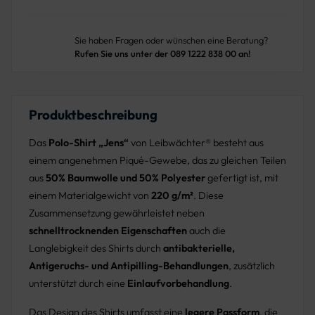
Sie haben Fragen oder wünschen eine Beratung?
Rufen Sie uns unter der 089 1222 838 00 an!
Produktbeschreibung
Das
Polo-Shirt „Jens“
von Leibwächter® besteht aus
einem angenehmen Piqué-Gewebe, das zu gleichen Teilen
aus
50% Baumwolle und 50% Polyester
gefertigt ist, mit
einem Materialgewicht von
220 g/m²
. Diese
Zusammensetzung gewährleistet neben
schnelltrocknenden Eigenschaften
auch die
Langlebigkeit des Shirts durch
antibakterielle,
Antigeruchs- und Antipilling-Behandlungen
, zusätzlich
unterstützt durch eine
Einlaufvorbehandlung
.
Das Design des Shirts umfasst eine
legere Passform
, die