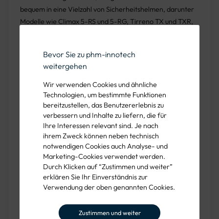
bequem in eine Vielzahl von Sicherheitshelmen, darunter
Modelle wie Climax 5-RS und 5-RG, Tirreno TX und TXR,
sowie 5-R Minero und Curro, was seine
Anpassungsfähigkeit und Vielseitigkeit unterstreicht.
Bevor Sie zu phm-innotech
weitergehen
Eine Besonderheit des
CLIMAX 17-P
ist die Einhaltung
mehrerer relevanter Sicherheitsnormen, inklusive
EN
Wir verwenden Cookies und ähnliche
352-3:2002
, die spezifische Anforderungen für
Technologien, um bestimmte Funktionen
Gehörschutzkombinationen mit Helmen festlegt, sowie
EN
bereitzustellen, das Benutzererlebnis zu
13819-1:2002
und
EN 13819-2:2002
, die die physikalische
verbessern und Inhalte zu liefern, die für
Ihre Interessen relevant sind. Je nach
und mechanische Leistung definieren. Zusätzlich
ihrem Zweck können neben technisch
entspricht er den Normen
EN 24869-1:1992
und
EN ISO
notwendigen Cookies auch Analyse- und
4869-3:1995
, welche akustische Prüfmethoden für
Marketing-Cookies verwendet werden.
Gehörschützer vorschreiben. Seine Konformität mit der
Durch Klicken auf “Zustimmen und weiter”
EU-Verordnung
2016/425
bestätigt die Einhaltung
erklären Sie Ihr Einverständnis zur
Verwendung der oben genannten Cookies.
höchster Sicherheitsstandards.
Mit einem
SNR-Wert von 30 dB
bietet der CLIMAX 17-P
Zustimmen und weiter