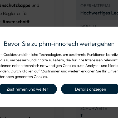
enschutzkappe
und
OBERMATERIAL
Hochwertiges Le
le Begleiter für
n
Rasenschnitt
.
MODELL
TUX Sicherheitswi
Bevor Sie zu phm-innotech weitergehen
Konstruktion
NORM
EN ISO 20345:201
 Cookies und ähnliche Technologien, um bestimmte Funktionen bereitzu
ertigt, das für seine
is zu verbessern und Inhalte zu liefern, die für Ihre Interessen relevant
. Der Stiefel ist
können neben technisch notwendigen Cookies auch Analyse- und Mark
ZEHENSCHUTZKAP
den. Durch Klicken auf “Zustimmen und weiter” erklären Sie Ihr Einver
en und nassen
Composite
er oben genannten Cookies.
tem
sorgt für einen
ZWISCHENSOHLE
inem idealen Schuh
Zustimmen und weiter
Details anzeigen
Durchtrittsicher
SCHUHWEITE
11