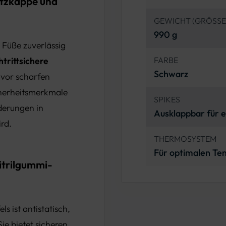
utzkappe und
GEWICHT (GRÖSSE
990 g
 Füße zuverlässig
htrittsichere
FARBE
Schwarz
 vor scharfen
cherheitsmerkmale
SPIKES
rderungen in
Ausklappbar für e
rd.
THERMOSYSTEM
Für optimalen Te
itrilgummi-
s ist antistatisch,
e bietet sicheren