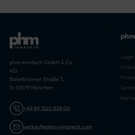
phm
Login
phm innotech GmbH & Co.
Unte
KG
Produ
Baierbrunner Straße 3,
D-81379 München
Semin
Karri
+49 89 1222 838 00
verkauf@phm-innotech.com