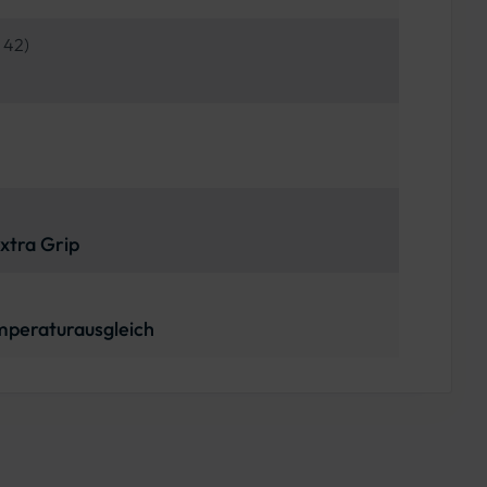
 42)
xtra Grip
mperaturausgleich