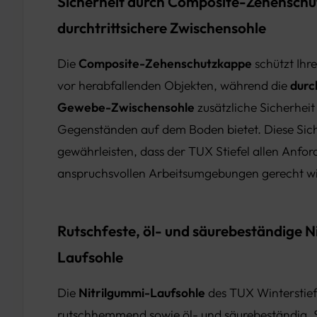
Sicherheit durch Composite-Zehensch
durchtrittsichere Zwischensohle
Die
Composite-Zehenschutzkappe
schützt Ihre
vor herabfallenden Objekten, während die
durc
Gewebe-Zwischensohle
zusätzliche Sicherheit
Gegenständen auf dem Boden bietet. Diese Si
gewährleisten, dass der TUX Stiefel allen Anfo
anspruchsvollen Arbeitsumgebungen gerecht wi
Rutschfeste, öl- und säurebeständige N
Laufsohle
Die
Nitrilgummi-Laufsohle
des TUX Winterstiefel
rutschhemmend sowie öl- und säurebeständig. Si