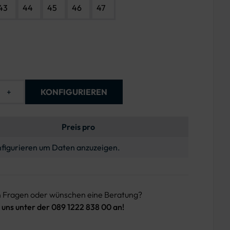
43
44
45
46
47
+
KONFIGURIEREN
Preis pro
figurieren um Daten anzuzeigen.
n Fragen oder wünschen eine Beratung?
 uns unter der 089 1222 838 00 an!