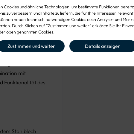
ichter eine
Stahlblech
 Cookies und ähnliche Technologien, um bestimmte Funktionen bereitzu
is zu verbessern und Inhalte zu liefern, die für Ihre Interessen relevant
von Regenwasser.
können neben technisch notwendigen Cookies auch Analyse- und Mark
den. Durch Klicken auf “Zustimmen und weiter” erklären Sie Ihr Einver
er oben genannten Cookies.
Zustimmen und weiter
Details anzeigen
eser Einlauftrichter
 abgeleitet werden,
ination mit
 Funktionalität des
nktem Stahlblech