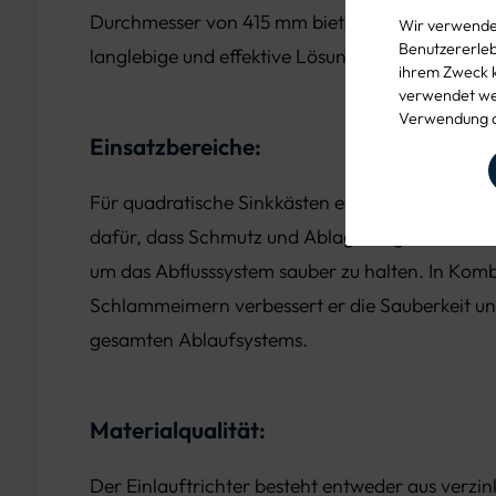
Durchmesser von 415 mm bietet dieser Einlauftr
Wir verwenden
Benutzererlebn
langlebige und effektive Lösung zur Ableitung 
ihrem Zweck 
verwendet wer
Verwendung d
Einsatzbereiche:
Für quadratische Sinkkästen entwickelt, sorgt di
dafür, dass Schmutz und Ablagerungen effizient
um das Abflusssystem sauber zu halten. In Komb
Schlammeimern verbessert er die Sauberkeit und
gesamten Ablaufsystems.
Materialqualität:
Der Einlauftrichter besteht entweder aus verzi