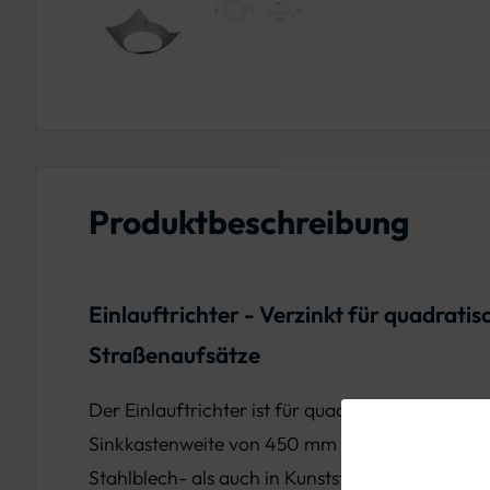
Produktbeschreibung
Einlauftrichter - Verzinkt für quadratis
Straßenaufsätze
Der Einlauftrichter ist für quadratische Straßen
Sinkkastenweite von 450 mm konzipiert und ist 
Stahlblech- als auch in Kunststoffausführung er