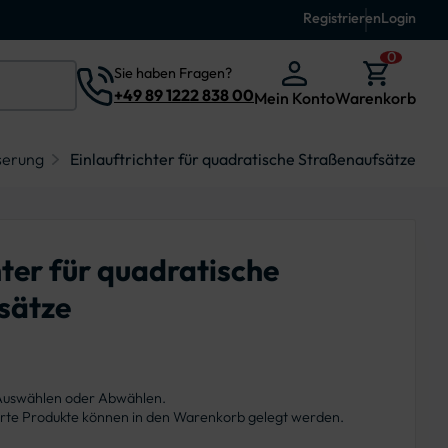
Registrieren
Login
0
Sie haben Fragen?
+49 89 1222 838 00
Mein Konto
Warenkorb
serung
Einlauftrichter für quadratische Straßenaufsätze
hter für quadratische
sätze
 Auswählen oder Abwählen.
ierte Produkte können in den Warenkorb gelegt werden.