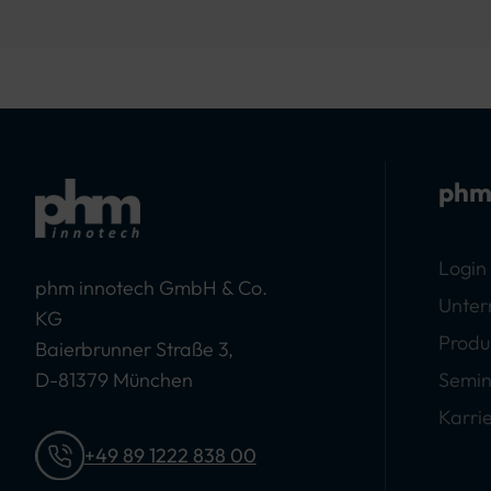
phm
Login
phm innotech GmbH & Co.
Unte
KG
Produ
Baierbrunner Straße 3,
D-81379 München
Semin
Karri
+49 89 1222 838 00