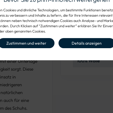
Rufen Sie
 Cookies und ähnliche Technologien, um bestimmte Funktionen bereitzu
is zu verbessern und Inhalte zu liefern, die für Ihre Interessen relevant
können neben technisch notwendigen Cookies auch Analyse- und Mark
den. Durch Klicken auf “Zustimmen und weiter” erklären Sie Ihr Einver
Produkteig
er oben genannten Cookies.
Zustimmen und weiter
Details anzeigen
rt und Wärme für
 Auflage aus 100%
MATERIAL
100% Wolle
 mit einer Unterlage
gkeit sorgt. Diese
insatz in
niedrigeren
natürlichen
n auch für eine
m des Schuhs.