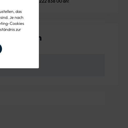
 uns unter der 089 1222 838 00 an!
stellen, das
 sind. Je nach
eting-Cookies
ständnis zur
enschaften