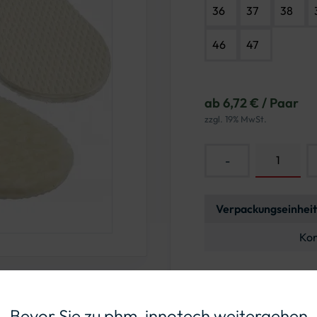
36
37
38
46
47
ab 6,72 € / Paar
zzgl. 19% MwSt.
-
Verpackungseinheit
Kon
Sie habe
Bevor Sie zu phm-innotech weitergehen