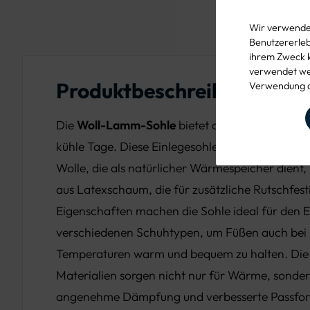
Wir verwenden
Benutzererlebn
ihrem Zweck 
verwendet wer
Produktbeschreibung
Verwendung d
Die
Woll-Lamm-Sohle
bietet optimalen Komfo
kühle Tage. Diese Einlegesohle kombiniert eine
Wolle, die als natürlicher Wärmespeicher dient,
aus Latexschaum, die für zusätzliche Rutschfesti
Eigenschaften machen die Sohle ideal für den E
verschiedenen Schuhtypen, um Füßen auch bei 
Temperaturen warm und bequem zu halten. Die 
Materialien sorgen nicht nur für Wärme, sonder
angenehme Dämpfung und verbesserte Passfor