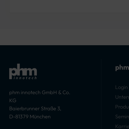
phm
Login
phm innotech GmbH & Co.
Unte
KG
Produ
Baierbrunner Straße 3,
D-81379 München
Semin
Karri