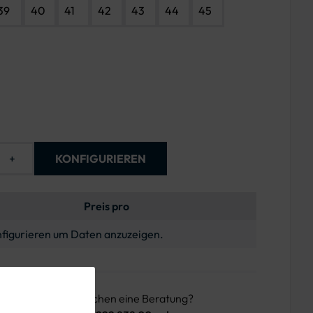
39
40
41
42
43
44
45
+
KONFIGURIEREN
Preis pro
figurieren um Daten anzuzeigen.
n Fragen oder wünschen eine Beratung?