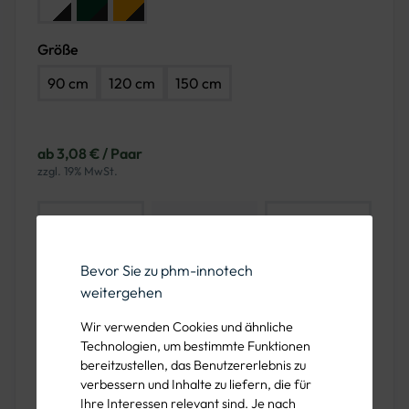
Farbe: Schwarz/Weiß
Farbe: Schwarz/Grün
Farbe: Schwarz/Orange
Größe
90 cm
120 cm
150 cm
ab 3,08 € / Paar
zzgl. 19% MwSt.
-
+
KONFIGURIEREN
Bevor Sie zu phm-innotech
weitergehen
Wir verwenden Cookies und ähnliche
Verpackungseinheit
Preis pro
Technologien, um bestimmte Funktionen
Konfigurieren um Daten anzuzeigen.
bereitzustellen, das Benutzererlebnis zu
verbessern und Inhalte zu liefern, die für
Ihre Interessen relevant sind. Je nach