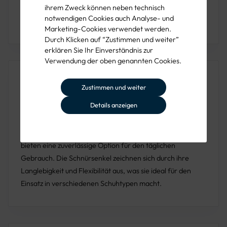
ihrem Zweck können neben technisch
notwendigen Cookies auch Analyse- und
Sie haben Fragen oder wünschen eine Beratung?
Marketing-Cookies verwendet werden.
Rufen Sie uns unter der 089 1222 838 00 an!
Durch Klicken auf “Zustimmen und weiter”
erklären Sie Ihr Einverständnis zur
Verwendung der oben genannten Cookies.
Produktbeschreibung
Zustimmen und weiter
Die
Barth Schnürsenkel
sind in verschiedenen Längen
Details anzeigen
erhältlich, um eine breite Palette von Schuharten zu
bedienen. Diese robusten und flexiblen Schnürsenkel sind
in den Längen 90 cm, 120 cm und 150 cm verfügbar und
bieten eine zuverlässige Option für den täglichen
Gebrauch. Die Schnürsenkel zeichnen sich durch ihre
Langlebigkeit und Flexibilität aus, was sie ideal für den
Einsatz in verschiedenen Schuhtypen macht.