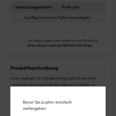
Verpackungseinheit
Preis pro
Konfigurieren um Daten anzuzeigen.
Sie haben Fragen oder wünschen eine Beratung?
Rufen Sie uns unter der 089 1222 838 00 an!
Produktbeschreibung
Unser Ausleger für Wandbefestigung ist die perfekte
Lösung für die horizontale Montage von Schildern in
unterschiedlichen Höhen. Ob für Schilder mit einer Höhe
von 600 mm, 750 mm, 900 mm, 1100 mm oder 1250 mm –
Bevor Sie zu phm-innotech
dieser Ausleger bietet Ihnen die Flexibilität, Ihre
weitergehen
Beschilderung optimal anzubringen.