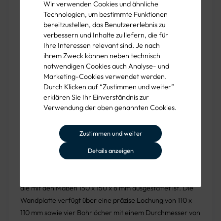
Wir verwenden Cookies und ähnliche
Technologien, um bestimmte Funktionen
bereitzustellen, das Benutzererlebnis zu
Robuste Bauweise für Langlebigkeit
verbessern und Inhalte zu liefern, die für
Ihre Interessen relevant sind. Je nach
Gefertigt aus hochwertigem feuerverzinktem Stahl,
ihrem Zweck können neben technisch
gewährleistet unser Ausleger eine hohe
notwendigen Cookies auch Analyse- und
Marketing-Cookies verwendet werden.
Widerstandsfähigkeit gegen Witterungseinflüsse und
Durch Klicken auf “Zustimmen und weiter”
Korrosion. Diese robuste Konstruktion stellt sicher, dass
erklären Sie Ihr Einverständnis zur
Ihre Schilder auch unter anspruchsvollen Bedingungen
Verwendung der oben genannten Cookies.
sicher und dauerhaft befestigt bleiben.
Zustimmen und weiter
Präzise Wandmontage
Details anzeigen
Der Ausleger wird mit einer stabilen Wandplatte geliefert,
die mit den Maßen 150 x 150 x 8 mm ausgestattet ist. Die
Wandplatte verfügt über eine präzise Lochung von 110 x
110 mm sowie vier Bohrlöcher mit einem Durchmesser von