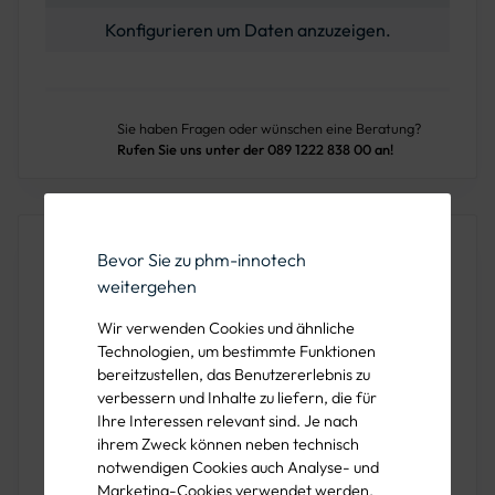
Konfigurieren um Daten anzuzeigen.
Sie haben Fragen oder wünschen eine Beratung?
Rufen Sie uns unter der 089 1222 838 00 an!
Produktbeschreibung
Bevor Sie zu phm-innotech
weitergehen
Der Ausleger für Bandbefestigung ist eine zuverlässige
Lösung zur vertikalen Befestigung von Schildern an
Wir verwenden Cookies und ähnliche
Pfosten. Hergestellt aus robustem Stahl und feuerverzinkt,
Technologien, um bestimmte Funktionen
gewährleistet dieser Ausleger eine lange Lebensdauer
bereitzustellen, das Benutzererlebnis zu
verbessern und Inhalte zu liefern, die für
und hohen Korrosionsschutz.
Ihre Interessen relevant sind. Je nach
ihrem Zweck können neben technisch
notwendigen Cookies auch Analyse- und
Eigenschaften des Auslegers
Marketing-Cookies verwendet werden.