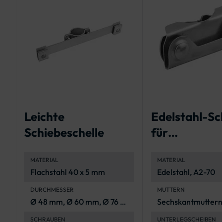
Leichte
Edelstahl-Sc
Schiebeschelle
für
Bandbefesti
MATERIAL
MATERIAL
Flachstahl 40 x 5 mm
Edelstahl, A2-70
DURCHMESSER
MUTTERN
Ø 48 mm, Ø 60 mm, Ø 76 -
Sechskantmuttern
219 mm
70, ISO 4032
SCHRAUBEN
UNTERLEGSCHEIBEN