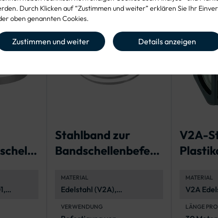
den. Durch Klicken auf “Zustimmen und weiter” erklären Sie Ihr Einver
er oben genannten Cookies.
Zustimmen und weiter
Details anzeigen
Stahlband zur
V2A-St
schelle
Bandschellenbefesti
Plasti
e 39 -
gung
MATERIAL
MATERIAL
1,
Edelstahl (V2A),
V2A Edels
ig
korrosionsbeständig und
korrosio
VERWENDUNG
LÄNGE PRO
langlebig
langlebig