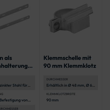
n als
Klemmschelle mit
E
halterung
90 mm Klemmklotz
B
ch-
g
DURCHMESSER
rszeichen
S
inkter Stahl für
Erhältlich in Ø 48 mm, Ø 60
ltenden
mm und Ø 76 mm
NG
KLEMMKLOTZBREITE
nsschutz
 Befestigung von
90 mm
kehrszeichen an
URCHMESSER