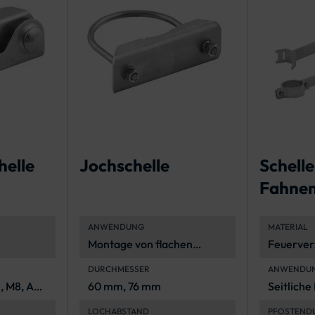
helle
Jochschelle
Schelle
Fahnen
gung
für Fla
ANWENDUNG
MATERIAL
Verkeh
Montage von flachen
Feuerverz
Verkehrszeichen an
langanha
DURCHMESSER
ANWENDU
Rohrpfosten
Korrosio
, M8, A4-
60 mm, 76 mm
Seitliche
Flachver
LOCHABSTAND
PFOSTEND