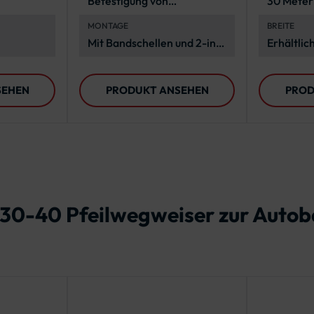
Befestigung von
30 Meter
Verkehrszeichen an
MONTAGE
BREITE
Rohrpfosten
Mit Bandschellen und
2-in-
Erhältlic
1-Spannwerkzeug
mm
SEHEN
PRODUKT ANSEHEN
PROD
 430-40 Pfeilwegweiser zur Autob