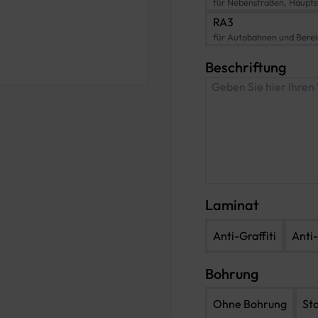
für Nebenstraßen, Haupts
RA3
für Autobahnen und Bere
Beschriftung
Laminat
Anti-Graffiti
Anti-
Bohrung
Ohne Bohrung
St