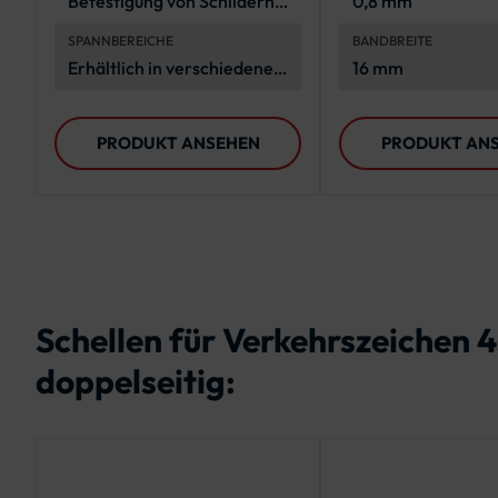
Befestigung von Schildern
0,8 mm
und anderen Elementen an
SPANNBEREICHE
BANDBREITE
Rohrpfosten
Erhältlich in verschiedenen
16 mm
Spannbereichen von 40-
160 mm Ø
PRODUKT ANSEHEN
PRODUKT AN
Schellen für Verkehrszeichen
doppelseitig: