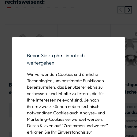
rechtsweisend:
Bevor Sie zu phm-innotech
weitergehen
Wir verwenden Cookies und ähnliche
Technologien, um bestimmte Funktionen
Befestigu
Bandbefestigungss
8er-
bereitzustellen, das Benutzererlebnis zu
Bandschel
et für ein Alform-
Schildschraubenset
verbessern und Inhalte zu liefern, die für
Flachverk
Schild
zur Befestigung von
Ihre Interessen relevant sind. Je nach
en
zwei
ihrem Zweck können neben technisch
BANDSCHELLE
MATERIAL
MATERIAL
2x Bandsc
Edelstahl
Edelstahl A2-70
notwendigen Cookies auch Analyse- und
Verkehrszeichen
Lochabst
(feuerverzinkt)
(Schrauben und
Marketing-Cookies verwendet werden.
mm, Stah
Muttern) und
BANDBEFESTI
ANWENDUNG
ANWENDUNG
Durch Klicken auf “Zustimmen und weiter”
2x Spanns
Befestigung von 1
Befestigung von zwei
(feuerver
Polyethylen
19 mm Ban
Alform-
Flachform-
(Unterlegscheiben)
erklären Sie Ihr Einverständnis zur
x 1 Meter
Verkehrszeichen
Verkehrszeichen
SCHRAUBEN
LIEFERUMFANG
LIEFERUMFANG