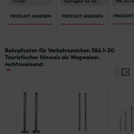
M8, ISO 
70 mm
Verfügbar für 48
an Pfosten
603
mm, 60 mm, 76 mm,
108 mm Pfosten
PRODUKT
PRODUKT ANSEHEN
PRODUKT ANSEHEN
Rohrpfosten für Verkehrszeichen 386.1-20
Touristischer Hinweis als Wegweiser,
rechtsweisend: