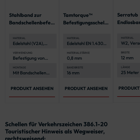
Serratub
Stahlband zur
Tamtorque™
Endlosba
Bandschellenbefest
Befestigungsschelle
geschlitzt
igung
Spannbereiche 39 -
Rolle
340 mm
MATERIAL
MATERIAL
MATERIAL
W2, Versc
Edelstahl (V2A),
Edelstahl EN 1.4301,
verzinkt
korrosionsbeständig
korrosionsbeständig
und langlebig
BREITE
VERWENDUNG
MATERIALSTÄRKE
12 mm
Befestigung von
0,8 mm
Verkehrszeichen an
Rohrpfosten
LÄNGE
MONTAGE
BANDBREITE
25 Meter 
Mit Bandschellen
16 mm
und
2-in-1-
Spannwerkzeug
PRODUKT
PRODUKT ANSEHEN
PRODUKT ANSEHEN
Schellen für Verkehrszeichen 386.1-20
Touristischer Hinweis als Wegweiser,
rechtsweisend: