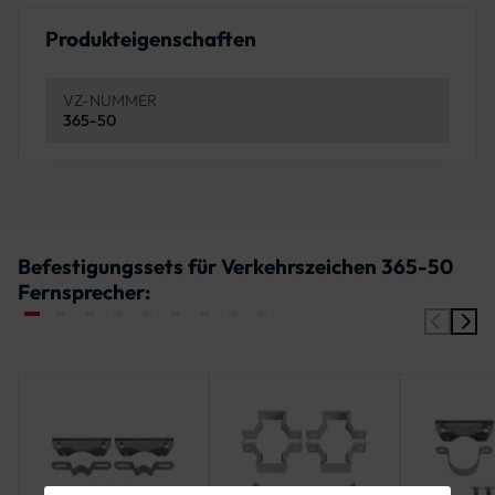
Produkteigenschaften
VZ-NUMMER
365-50
Befestigungssets für Verkehrszeichen 365-50
Fernsprecher: