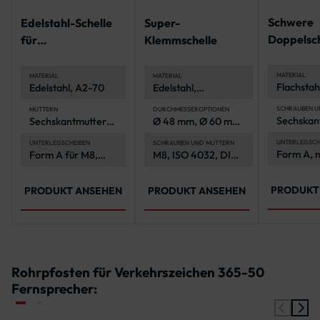
Schwere
Edelstahl-Schelle
Super-
Doppelsc
für
Klemmschelle
Schelle
Bandbefestigung
MATERIAL
MATERIAL
MATERIAL
Flachstahl
Edelstahl, A2-70
Edelstahl,
mm
korrosionsbeständig
(A2-70, A4-70)
SCHRAUBEN U
MUTTERN
DURCHMESSEROPTIONEN
Sechskan
Sechskantmuttern,
Ø 48 mm, Ø 60 mm,
und -mutt
M8, A4-70, ISO
Ø 76 mm, Ø 89 mm,
Edelstahl
4032
Ø 108 mm
UNTERLEGSCH
UNTERLEGSCHEIBEN
SCHRAUBEN UND MUTTERN
Form A, 
Form A für M8,
M8, ISO 4032, DIN
nach ISO
7089
A2-70, ISO 7089
603
4032
PRODUKT
PRODUKT ANSEHEN
PRODUKT ANSEHEN
Rohrpfosten für Verkehrszeichen 365-50
Fernsprecher: