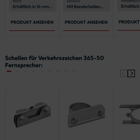
anderen 
Rohrpfosten
SPANNBEREIC
BREITE
MONTAGE
Erhältlich
Erhältlich in 16 mm
Mit Bandschellen
an Rohrp
verschie
und 19 mm
und
2-in-1-
Spannber
Spannwerkzeug
von 40-1
PRODUKT
PRODUKT ANSEHEN
PRODUKT ANSEHEN
Schellen für Verkehrszeichen 365-50
Fernsprecher: