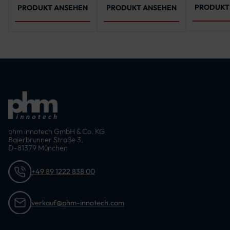
Pfosten ab 2000 mm)
3250 mm
PRODUKT
PRODUKT ANSEHEN
PRODUKT ANSEHEN
mm, 375
4000 mm
mm, 450
4750 mm
mm
phm innotech GmbH & Co. KG
Baierbrunner Straße 3,
D-81379 München
+49 89 1222 838 00
verkauf@phm-innotech.com