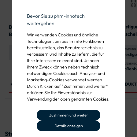
Bevor Sie zu phm-innotech
weitergehen
Befestigu
Befestigungsset
Befestigungsset
Rohrschell
Bandschelle für ein
Rohrschelle für
Wir verwenden Cookies und ähnliche
Rundform
Rundform-Schild
zwei Alform-
Technologien, um bestimmte Funktionen
bereitzustellen, das Benutzererlebnis zu
Schilder
ANWENDUNG
ANWENDUNG
ANZAHL DER KLEMMSCHELLEN
verbessern und Inhalte zu liefern, die für
Befestigu
Befestigung von
2 Stück (für
Verkehrsz
Rundform-
Rohrpfosten Ø 60
Ihre Interessen relevant sind. Je nach
Rundfor
Schildern
mm)
EINSATZBEREI
EINSATZBEREICH
SCHRAUBEN
ihrem Zweck können neben technisch
Straßenb
Straßenbau,
4x
notwendigen Cookies auch Analyse- und
Kommune
kommunale
Flachrundschrauben
Straßenm
Projekte
M8x25, A2-70, DIN
MUTTERN
Marketing-Cookies verwendet werden.
4x
603
PRODUKT
PRODUKT ANSEHEN
Durch Klicken auf “Zustimmen und weiter”
Sechskantmuttern
erklären Sie Ihr Einverständnis zur
M8, A4-70, ISO
4032
PRODUKT ANSEHEN
Verwendung der oben genannten Cookies.
Zustimmen und weiter
Details anzeigen
Stahlbänder für Verkehrszeichen 365-50